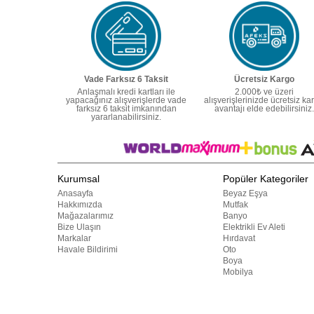
Vade Farksız 6 Taksit
Ücretsiz Kargo
Anlaşmalı kredi kartları ile
2.000₺ ve üzeri
yapacağınız alışverişlerde vade
alışverişlerinizde ücretsiz ka
farksız 6 taksit imkanından
avantajı elde edebilirsiniz.
yararlanabilirsiniz.
Kurumsal
Popüler Kategoriler
Anasayfa
Beyaz Eşya
Hakkımızda
Mutfak
Mağazalarımız
Banyo
Bize Ulaşın
Elektrikli Ev Aleti
Markalar
Hırdavat
Havale Bildirimi
Oto
Boya
Mobilya