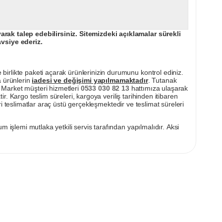
ak talep edebilirsiniz. Sitemizdeki açıklamalar sürekli
avsiye ederiz.
irlikte paketi açarak ürünlerinizin durumunu kontrol ediniz.
a ürünlerin
iadesi ve değişimi yapılmamaktadır
. Tutanak
pı Market müşteri hizmetleri
0533 030 82 13
hattımıza ulaşarak
ir. Kargo teslim süreleri, kargoya veriliş tarihinden itibaren
i teslimatlar araç üstü gerçekleşmektedir ve teslimat süreleri
m işlemi mutlaka yetkili servis tarafından yapılmalıdır. Aksi