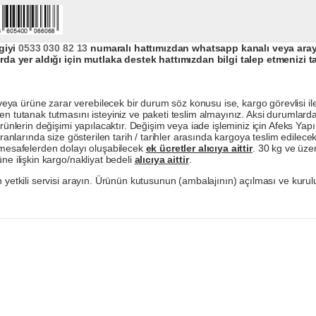
giyi
0533 030 82 13
numaralı hattımızdan whatsapp kanalı veya arayar
da yer aldığı için mutlaka destek hattımızdan bilgi talep etmenizi t
a ürüne zarar verebilecek bir durum söz konusu ise, kargo görevlisi ile b
en tutanak tutmasını isteyiniz ve paketi teslim almayınız. Aksi durumlard
ürünlerin değişimi yapılacaktır. Değişim veya iade işleminiz için Afeks Ya
ranlarında size gösterilen tarih / tarihler arasında kargoya teslim edilecekt
a mesafelerden dolayı oluşabilecek
ek ücretler alıcıya aittir
. 30 kg ve üzer
ne ilişkin kargo/nakliyat bedeli
alıcıya aittir
.
 yetkili servisi arayın. Ürünün kutusunun (ambalajının) açılması ve kurulu