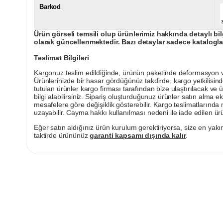
Barkod
Ürün görseli temsili olup ürünlerimiz hakkında detaylı bil
olarak güncellenmektedir. Bazı detaylar sadece kataloglar
Teslimat Bilgileri
Kargonuz teslim edildiğinde, ürünün paketinde deformasyon vey
Ürünlerinizde bir hasar gördüğünüz takdirde, kargo yetkilisind
tutulan ürünler kargo firması tarafından bize ulaştırılacak ve 
bilgi alabilirsiniz. Sipariş oluşturduğunuz ürünler satın alma ek
mesafelere göre değişiklik gösterebilir. Kargo teslimatlarınd
uzayabilir. Cayma hakkı kullanılması nedeni ile iade edilen ürü
Eğer satın aldığınız ürün kurulum gerektiriyorsa, size en yakın
taktirde ürününüz
garanti kapsamı dışında kalır
.