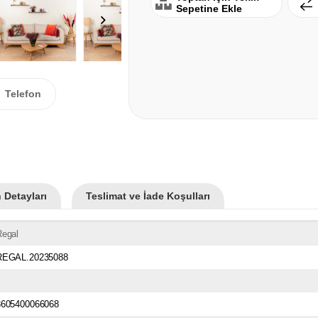
Sepetine Ekle
Telefon
 Detayları
Teslimat ve İade Koşulları
Regal
REGAL.20235088
3605400066068