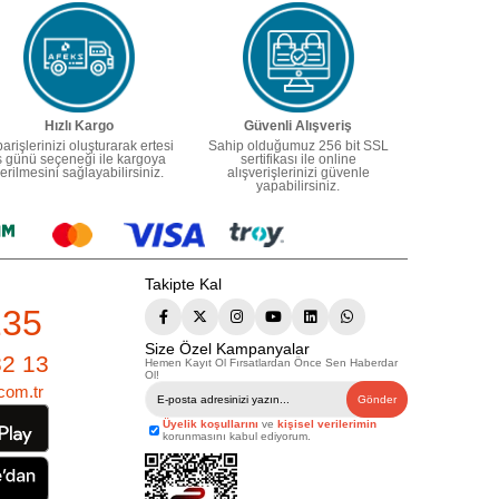
Hızlı Kargo
Güvenli Alışveriş
parişlerinizi oluşturarak ertesi
Sahip olduğumuz 256 bit SSL
ş günü seçeneği ile kargoya
sertifikası ile online
erilmesini sağlayabilirsiniz.
alışverişlerinizi güvenle
yapabilirsiniz.
Takipte Kal
235
Size Özel Kampanyalar
82 13
Hemen Kayıt Ol Fırsatlardan Önce Sen Haberdar
Ol!
com.tr
Gönder
Üyelik koşullarını
ve
kişisel verilerimin
korunmasını kabul ediyorum.