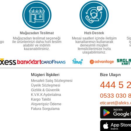
Mağazadan Teslimat
Hızlı Destek
Mağazadan teslimat seçeneği
Mesai saatleri içinde iletişim
Si
rgo
ile ürünlerinizi daha hızlı teslim
kanallarımızı kullanarak
i
alabilir ve indirim
deneyimli müşteri
v
kazanabilirsiniz.
temsilcilerimize hızla
ulaşabilirisiniz.
Müşteri İlişkileri
Bize Ulaşın
Mesafeli Satış Sözleşmesi
444 5 
Üyelik Sözleşmesi
Gizlilik & Güvenlik
0533 030 
K.V.K.K Aydınlatma
Kargo Takibi
eticaret@afeks.
Alışverişsiz Ödeme
Fatura Sorgulama