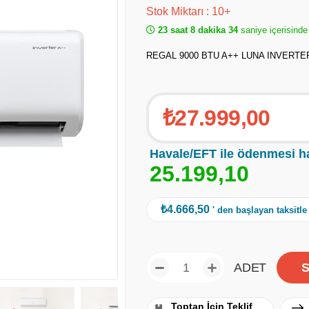
Stok Miktarı
:
10+
23 saat 8 dakika 34
saniye içerisinde
REGAL 9000 BTU A++ LUNA INVERTER
₺27.999,00
Havale/EFT ile ödenmesi h
2
5
.
1
9
9
,
1
0
₺4.666,50
' den başlayan taksitle
ADET
Toptan İçin Teklif