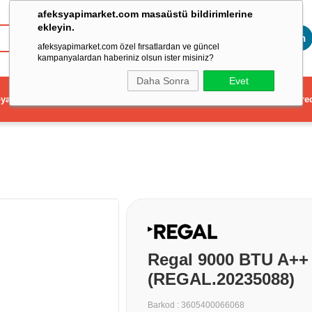
afeksyapimarket.com masaüstü bildirimlerine
ekleyin.
Toptan
afeksyapimarket.com özel fırsatlardan ve güncel
kampanyalardan haberiniz olsun ister misiniz?
Daha Sonra
Evet
ya
Elektrikli El Aleti
Aydınlatma ve Elektrik
Dekorasyon ve Ev Gere
Regal 9000 BTU A++ 
(REGAL.20235088)
Barkod
:
3605400066068