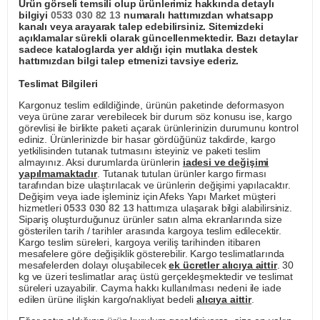
Ürün görseli temsili olup ürünlerimiz hakkında detaylı
bilgiyi
0533 030 82 13
numaralı hattımızdan whatsapp
kanalı veya arayarak talep edebilirsiniz. Sitemizdeki
açıklamalar sürekli olarak güncellenmektedir. Bazı detaylar
sadece kataloglarda yer aldığı için mutlaka destek
hattımızdan bilgi talep etmenizi tavsiye ederiz.
Teslimat Bilgileri
Kargonuz teslim edildiğinde, ürünün paketinde deformasyon
veya ürüne zarar verebilecek bir durum söz konusu ise, kargo
görevlisi ile birlikte paketi açarak ürünlerinizin durumunu kontrol
ediniz. Ürünlerinizde bir hasar gördüğünüz takdirde, kargo
yetkilisinden tutanak tutmasını isteyiniz ve paketi teslim
almayınız. Aksi durumlarda ürünlerin
iadesi ve değişimi
yapılmamaktadır
. Tutanak tutulan ürünler kargo firması
tarafından bize ulaştırılacak ve ürünlerin değişimi yapılacaktır.
Değişim veya iade işleminiz için Afeks Yapı Market müşteri
hizmetleri
0533 030 82 13
hattımıza ulaşarak bilgi alabilirsiniz.
Sipariş oluşturduğunuz ürünler satın alma ekranlarında size
gösterilen tarih / tarihler arasında kargoya teslim edilecektir.
Kargo teslim süreleri, kargoya veriliş tarihinden itibaren
mesafelere göre değişiklik gösterebilir. Kargo teslimatlarında
mesafelerden dolayı oluşabilecek
ek ücretler alıcıya aittir
. 30
kg ve üzeri teslimatlar araç üstü gerçekleşmektedir ve teslimat
süreleri uzayabilir. Cayma hakkı kullanılması nedeni ile iade
edilen ürüne ilişkin kargo/nakliyat bedeli
alıcıya aittir
.