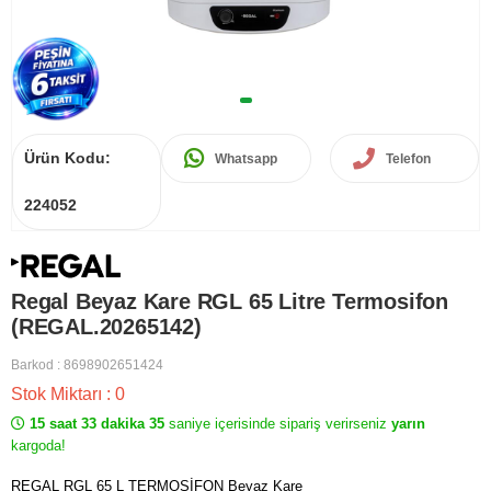
Ürün Kodu:
Whatsapp
Telefon
224052
Regal Beyaz Kare RGL 65 Litre Termosifon
(REGAL.20265142)
Barkod
:
8698902651424
Stok Miktarı
:
0
15 saat 33 dakika 35
saniye içerisinde sipariş verirseniz
yarın
kargoda!
REGAL RGL 65 L TERMOSİFON Beyaz Kare