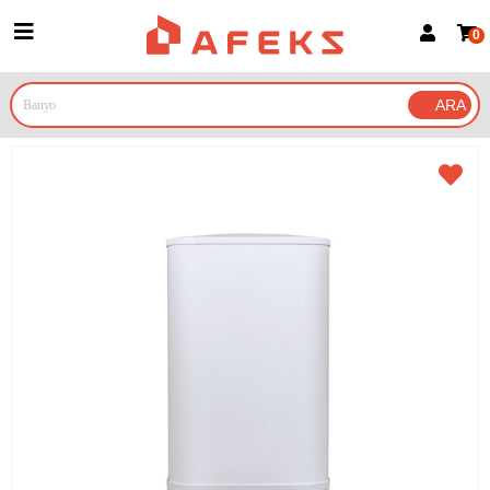
0
Üye Girişi
Üye Ol
Google İle Bağlan