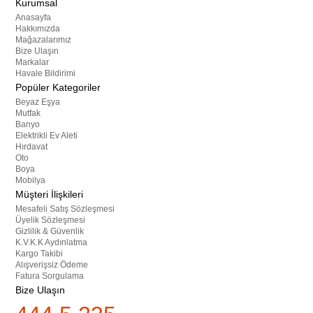
Kurumsal
Anasayfa
Hakkımızda
Mağazalarımız
Bize Ulaşın
Markalar
Havale Bildirimi
Popüler Kategoriler
Beyaz Eşya
Mutfak
Banyo
Elektrikli Ev Aleti
Hırdavat
Oto
Boya
Mobilya
Müşteri İlişkileri
Mesafeli Satış Sözleşmesi
Üyelik Sözleşmesi
Gizlilik & Güvenlik
K.V.K.K Aydınlatma
Kargo Takibi
Alışverişsiz Ödeme
Fatura Sorgulama
Bize Ulaşın