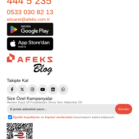
444 5 235
0533 030 82 13
eticaret@afeks.com.tr
Takipte Kal
Size Özel Kampanyalar
Hemen Kayıt Ol Fırsatlardan Önce Sen Haberdar Ol!
Gönder
Üyelik koşullarını
ve
kişisel verilerimin
korunmasını kabul ediyorum.