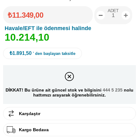
ADET
₺11.349,00
Havale/EFT ile ödenmesi halinde
1
0
.
2
1
4
,
1
0
₺1.891,50
' den başlayan taksitle
DİKKAT! Bu ürüne ait güncel stok ve bilgisini
444 5 235
nolu
hattımızı arayarak öğrenebilirsiniz.
Karşılaştır
Kargo Bedava