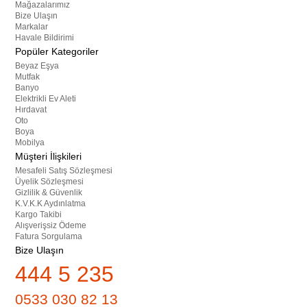
Mağazalarımız
Bize Ulaşın
Markalar
Havale Bildirimi
Popüler Kategoriler
Beyaz Eşya
Mutfak
Banyo
Elektrikli Ev Aleti
Hırdavat
Oto
Boya
Mobilya
Müşteri İlişkileri
Mesafeli Satış Sözleşmesi
Üyelik Sözleşmesi
Gizlilik & Güvenlik
K.V.K.K Aydınlatma
Kargo Takibi
Alışverişsiz Ödeme
Fatura Sorgulama
Bize Ulaşın
444 5 235
0533 030 82 13