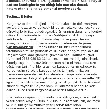
açıklamalar sürekli olarak güncellenmektedir. Bazı detaylar
sadece kataloglarda yer aldığı için mutlaka destek
hattımızdan bilgi talep etmenizi tavsiye ederiz.
Teslimat Bilgileri
Kargonuz teslim edildiğinde, ürünün paketinde deformasyon
veya ürüne zarar verebilecek bir durum söz konusu ise, kargo
görevlisi ile birlikte paketi açarak ürünlerinizin durumunu kontrol
ediniz. Ürünlerinizde bir hasar gördüğünüz takdirde, kargo
yetkilisinden tutanak tutmasını isteyiniz ve paketi teslim
almayınız. Aksi durumlarda ürünlerin
iadesi ve değişimi
yapılmamaktadır
. Tutanak tutulan ürünler kargo firması
tarafından bize ulaştırılacak ve ürünlerin değişimi yapılacaktır.
Değişim veya iade işleminiz için Afeks Yapı Market müşteri
hizmetleri
0533 030 82 13
hattımıza ulaşarak bilgi alabilirsiniz.
Sipariş oluşturduğunuz ürünler satın alma ekranlarında size
gösterilen tarih / tarihler arasında kargoya teslim edilecektir.
Kargo teslim süreleri, kargoya veriliş tarihinden itibaren
mesafelere göre değişiklik gösterebilir. Kargo teslimatlarında
mesafelerden dolayı oluşabilecek
ek ücretler alıcıya aittir
. 30
kg ve üzeri teslimatlar araç üstü gerçekleşmektedir ve teslimat
süreleri uzayabilir. Cayma hakkı kullanılması nedeni ile iade
edilen ürüne ilişkin kargo/nakliyat bedeli
alıcıya aittir
.
Eğer satın aldığınız ürün kurulum gerektiriyorsa, size en yakın
yetkili servisi arayın. Ürünün kutusunun (ambalajının) açılması
ve kurulum işlemi mutlaka yetkili servis tarafından
yapılmalıdır. Aksi taktirde ürününüz
garanti kapsamı dışında