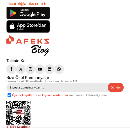
eticaret@afeks.com.tr
Takipte Kal
Size Özel Kampanyalar
Hemen Kayıt Ol Fırsatlardan Önce Sen Haberdar Ol!
Gönder
Üyelik koşullarını
ve
kişisel verilerimin
korunmasını kabul ediyorum.