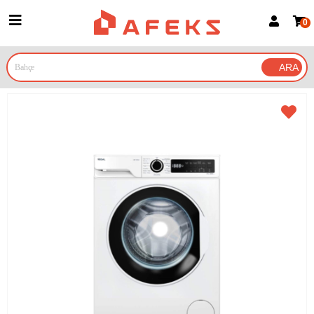
0
Üye Girişi
Üye Ol
Google İle Bağlan