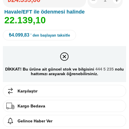
Havale/EFT ile ödenmesi halinde
2
2
.
1
3
9
,
1
0
₺4.099,83
' den başlayan taksitle
DİKKAT! Bu ürüne ait güncel stok ve bilgisini
444 5 235
nolu
hattımızı arayarak öğrenebilirsiniz.
Karşılaştır
Kargo Bedava
Gelince Haber Ver