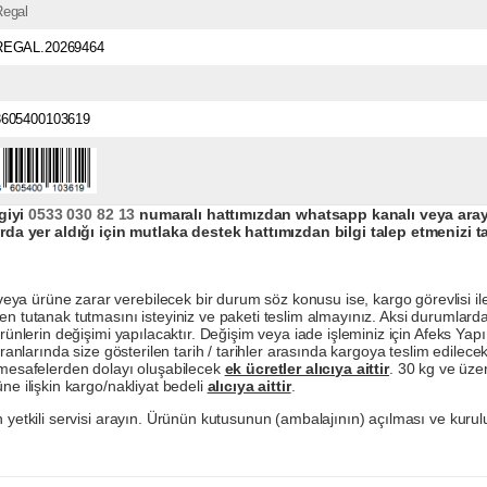
Regal
REGAL.20269464
3605400103619
giyi
0533 030 82 13
numaralı hattımızdan whatsapp kanalı veya arayar
da yer aldığı için mutlaka destek hattımızdan bilgi talep etmenizi t
a ürüne zarar verebilecek bir durum söz konusu ise, kargo görevlisi ile b
en tutanak tutmasını isteyiniz ve paketi teslim almayınız. Aksi durumlard
ürünlerin değişimi yapılacaktır. Değişim veya iade işleminiz için Afeks Ya
ranlarında size gösterilen tarih / tarihler arasında kargoya teslim edilecekt
a mesafelerden dolayı oluşabilecek
ek ücretler alıcıya aittir
. 30 kg ve üzer
ne ilişkin kargo/nakliyat bedeli
alıcıya aittir
.
 yetkili servisi arayın. Ürünün kutusunun (ambalajının) açılması ve kurulu