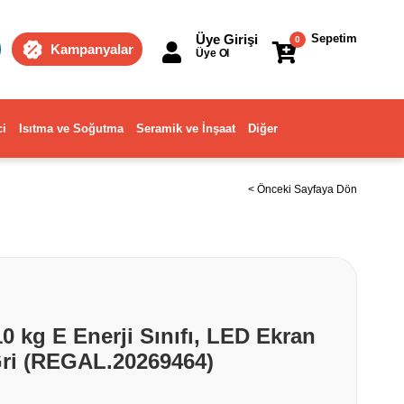
Üye Girişi
Sepetim
0
Kampanyalar
Üye Ol
ci
Isıtma ve Soğutma
Seramik ve İnşaat
Diğer
< Önceki Sayfaya Dön
 kg E Enerji Sınıfı, LED Ekran
Gri (REGAL.20269464)