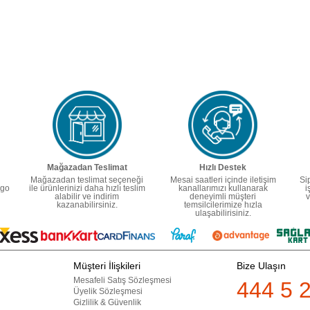
Mağazadan Teslimat
Hızlı Destek
Mağazadan teslimat seçeneği
Mesai saatleri içinde iletişim
Si
rgo
ile ürünlerinizi daha hızlı teslim
kanallarımızı kullanarak
i
alabilir ve indirim
deneyimli müşteri
v
kazanabilirsiniz.
temsilcilerimize hızla
ulaşabilirisiniz.
Müşteri İlişkileri
Bize Ulaşın
Mesafeli Satış Sözleşmesi
444 5 
Üyelik Sözleşmesi
Gizlilik & Güvenlik