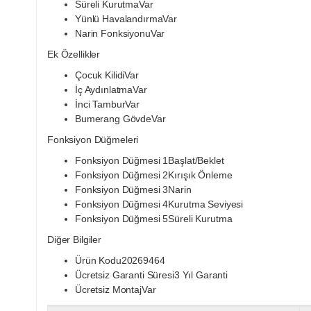
Süreli KurutmaVar
Yünlü HavalandırmaVar
Narin FonksiyonuVar
Ek Özellikler
Çocuk KilidiVar
İç AydınlatmaVar
İnci TamburVar
Bumerang GövdeVar
Fonksiyon Düğmeleri
Fonksiyon Düğmesi 1Başlat/Beklet
Fonksiyon Düğmesi 2Kırışık Önleme
Fonksiyon Düğmesi 3Narin
Fonksiyon Düğmesi 4Kurutma Seviyesi
Fonksiyon Düğmesi 5Süreli Kurutma
Diğer Bilgiler
Ürün Kodu20269464
Ücretsiz Garanti Süresi3 Yıl Garanti
Ücretsiz MontajVar