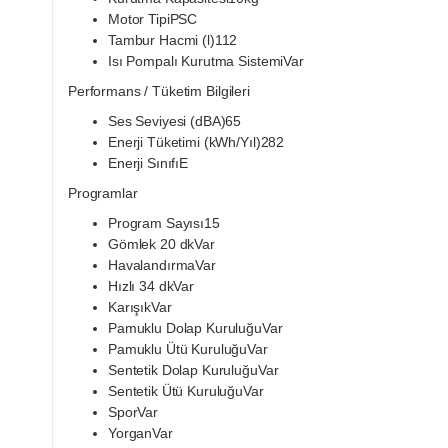
Motor TipiPSC
Tambur Hacmi (l)112
Isı Pompalı Kurutma SistemiVar
Performans / Tüketim Bilgileri
Ses Seviyesi (dBA)65
Enerji Tüketimi (kWh/Yıl)282
Enerji SınıfıE
Programlar
Program Sayısı15
Gömlek 20 dkVar
HavalandırmaVar
Hızlı 34 dkVar
KarışıkVar
Pamuklu Dolap KuruluğuVar
Pamuklu Ütü KuruluğuVar
Sentetik Dolap KuruluğuVar
Sentetik Ütü KuruluğuVar
SporVar
YorganVar