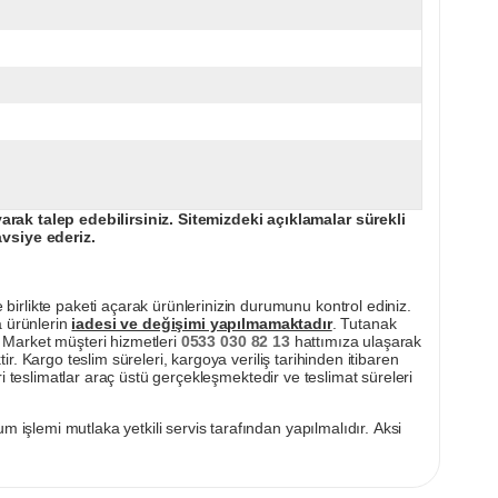
ak talep edebilirsiniz. Sitemizdeki açıklamalar sürekli
avsiye ederiz.
irlikte paketi açarak ürünlerinizin durumunu kontrol ediniz.
a ürünlerin
iadesi ve değişimi yapılmamaktadır
. Tutanak
pı Market müşteri hizmetleri
0533 030 82 13
hattımıza ulaşarak
ir. Kargo teslim süreleri, kargoya veriliş tarihinden itibaren
i teslimatlar araç üstü gerçekleşmektedir ve teslimat süreleri
m işlemi mutlaka yetkili servis tarafından yapılmalıdır. Aksi