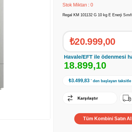
Stok Miktarı
:
0
Regal KM 101132 G 10 kg E Enerji Sınıf
₺20.999,00
Havale/EFT ile ödenmesi h
1
8
.
8
9
9
,
1
0
₺3.499,83
' den başlayan taksitle
Karşılaştır
Tüm Kombini Satın Al