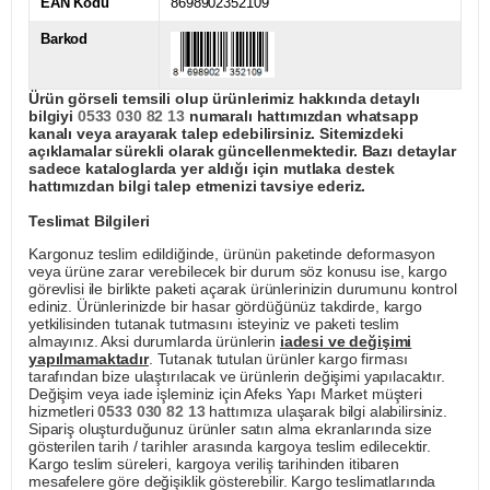
EAN Kodu
8698902352109
Barkod
Ürün görseli temsili olup ürünlerimiz hakkında detaylı
bilgiyi
0533 030 82 13
numaralı hattımızdan whatsapp
kanalı veya arayarak talep edebilirsiniz. Sitemizdeki
açıklamalar sürekli olarak güncellenmektedir. Bazı detaylar
sadece kataloglarda yer aldığı için mutlaka destek
hattımızdan bilgi talep etmenizi tavsiye ederiz.
Teslimat Bilgileri
Kargonuz teslim edildiğinde, ürünün paketinde deformasyon
veya ürüne zarar verebilecek bir durum söz konusu ise, kargo
görevlisi ile birlikte paketi açarak ürünlerinizin durumunu kontrol
ediniz. Ürünlerinizde bir hasar gördüğünüz takdirde, kargo
yetkilisinden tutanak tutmasını isteyiniz ve paketi teslim
almayınız. Aksi durumlarda ürünlerin
iadesi ve değişimi
yapılmamaktadır
. Tutanak tutulan ürünler kargo firması
tarafından bize ulaştırılacak ve ürünlerin değişimi yapılacaktır.
Değişim veya iade işleminiz için Afeks Yapı Market müşteri
hizmetleri
0533 030 82 13
hattımıza ulaşarak bilgi alabilirsiniz.
Sipariş oluşturduğunuz ürünler satın alma ekranlarında size
gösterilen tarih / tarihler arasında kargoya teslim edilecektir.
Kargo teslim süreleri, kargoya veriliş tarihinden itibaren
mesafelere göre değişiklik gösterebilir. Kargo teslimatlarında