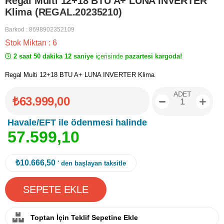
Regal Multi 12+18 BTU A+ LUNA INVERTER
Klima (REGAL.20235210)
Barkod
:
8698902352109
Stok Miktarı
:
6
2 saat 50 dakika 12 saniye
içerisinde
pazartesi kargoda!
Regal Multi 12+18 BTU A+ LUNA INVERTER Klima
ADET
₺63.999,00
Havale/EFT ile ödenmesi halinde
5
7
.
5
9
9
,
1
0
₺10.666,50
' den başlayan taksitle
Toptan İçin Teklif Sepetine Ekle