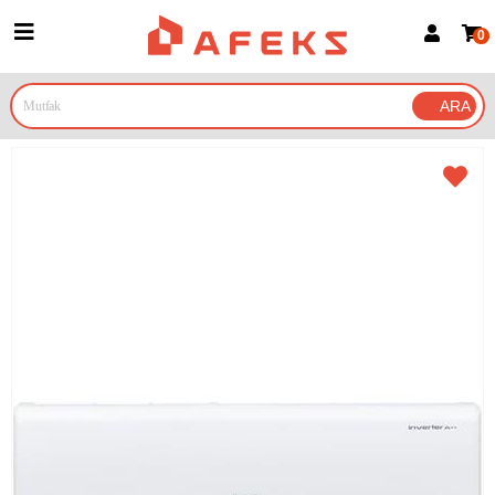
0
Üye Girişi
Üye Ol
Google İle Bağlan