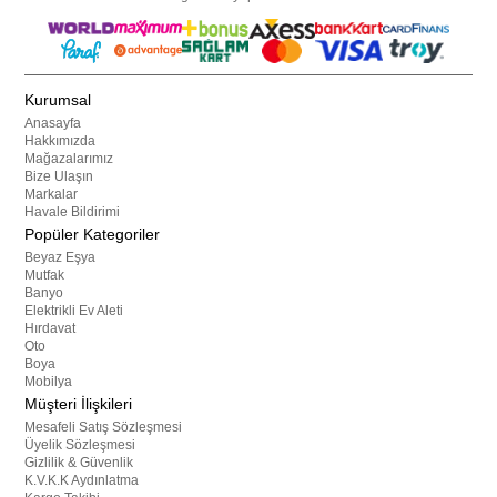
Kurumsal
Anasayfa
Hakkımızda
Mağazalarımız
Bize Ulaşın
Markalar
Havale Bildirimi
Popüler Kategoriler
Beyaz Eşya
Mutfak
Banyo
Elektrikli Ev Aleti
Hırdavat
Oto
Boya
Mobilya
Müşteri İlişkileri
Mesafeli Satış Sözleşmesi
Üyelik Sözleşmesi
Gizlilik & Güvenlik
K.V.K.K Aydınlatma