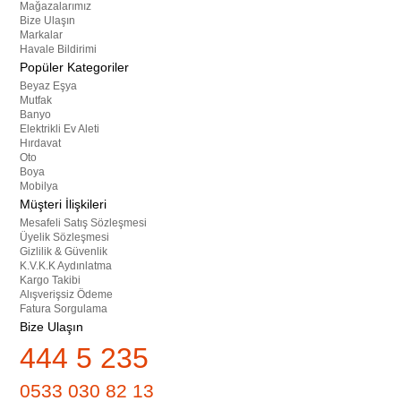
Mağazalarımız
Bize Ulaşın
Markalar
Havale Bildirimi
Popüler Kategoriler
Beyaz Eşya
Mutfak
Banyo
Elektrikli Ev Aleti
Hırdavat
Oto
Boya
Mobilya
Müşteri İlişkileri
Mesafeli Satış Sözleşmesi
Üyelik Sözleşmesi
Gizlilik & Güvenlik
K.V.K.K Aydınlatma
Kargo Takibi
Alışverişsiz Ödeme
Fatura Sorgulama
Bize Ulaşın
444 5 235
0533 030 82 13