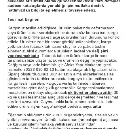
açıklamalar sürekli olarak güncellenmektedir. Bazı detaylar
sadece kataloglarda yer aldığı için mutlaka destek
hattımızdan bilgi talep etmenizi tavsiye ederiz.
Teslimat Bilgileri
Kargonuz teslim edildiğinde, ürünün paketinde deformasyon
veya ürüne zarar verebilecek bir durum söz konusu ise, kargo
görevlisi ile birlikte paketi açarak ürünlerinizin durumunu kontrol
ediniz. Ürünlerinizde bir hasar gördüğünüz takdirde, kargo
yetkilisinden tutanak tutmasını isteyiniz ve paketi teslim
almayınız. Aksi durumlarda ürünlerin
iadesi ve değişimi
yapılmamaktadır
. Tutanak tutulan ürünler kargo firması
tarafından bize ulaştırılacak ve ürünlerin değişimi yapılacaktır.
Değişim veya iade işleminiz için Afeks Yapı Market müşteri
hizmetleri
0533 030 82 13
hattımıza ulaşarak bilgi alabilirsiniz.
Sipariş oluşturduğunuz ürünler satın alma ekranlarında size
gösterilen tarih / tarihler arasında kargoya teslim edilecektir.
Kargo teslim süreleri, kargoya veriliş tarihinden itibaren
mesafelere göre değişiklik gösterebilir. Kargo teslimatlarında
mesafelerden dolayı oluşabilecek
ek ücretler alıcıya aittir
. 30
kg ve üzeri teslimatlar araç üstü gerçekleşmektedir ve teslimat
süreleri uzayabilir. Cayma hakkı kullanılması nedeni ile iade
edilen ürüne ilişkin kargo/nakliyat bedeli
alıcıya aittir
.
Eğer satın aldığınız ürün kurulum gerektiriyorsa, size en yakın
yetkili servisi arayın. Ürünün kutusunun (ambalajının) açılması
ve kurulum işlemi mutlaka yetkili servis tarafından
yapılmalıdır. Aksi taktirde ürününüz
garanti kapsamı dışında