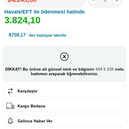
Havale/EFT ile ödenmesi halinde
3
.
8
2
4
,
1
0
₺708,17
' den başlayan taksitle
DİKKAT! Bu ürüne ait güncel stok ve bilgisini
444 5 235
nolu
hattımızı arayarak öğrenebilirsiniz.
Karşılaştır
Kargo Bedava
Gelince Haber Ver