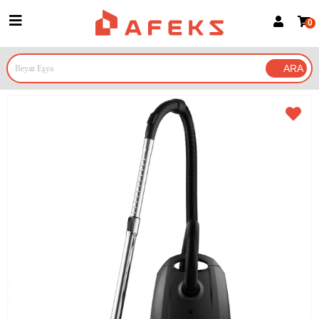
0
Üye Girişi
Üye Ol
Google İle Bağlan