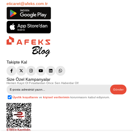
eticaret@afeks.com.tr
Takipte Kal
Size Özel Kampanyalar
Hemen Kayıt Ol Fırsatlardan Önce Sen Haberdar Ol!
Gönder
Üyelik koşullarını
ve
kişisel verilerimin
korunmasını kabul ediyorum.