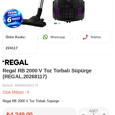
Ürün Kodu:
Whatsapp
Telefon
224117
Regal RB 2000 V Toz Torbalı Süpürge
(REGAL.20268117)
Barkod
:
8698902681179
Stok Miktarı
:
0
Regal RB 2000 V Toz Torbalı Süpürge
ADET
₺4.249,00