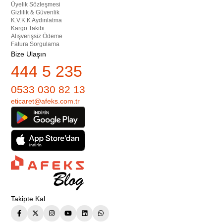
Üyelik Sözleşmesi
Gizlilik & Güvenlik
K.V.K.K Aydınlatma
Kargo Takibi
Alışverişsiz Ödeme
Fatura Sorgulama
Bize Ulaşın
444 5 235
0533 030 82 13
eticaret@afeks.com.tr
Takipte Kal