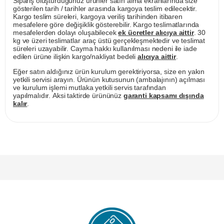
Sipariş oluşturduğunuz ürünler satın alma ekranlarında size
gösterilen tarih / tarihler arasında kargoya teslim edilecektir.
Kargo teslim süreleri, kargoya veriliş tarihinden itibaren
mesafelere göre değişiklik gösterebilir. Kargo teslimatlarında
mesafelerden dolayı oluşabilecek
ek ücretler alıcıya aittir
. 30
kg ve üzeri teslimatlar araç üstü gerçekleşmektedir ve teslimat
süreleri uzayabilir. Cayma hakkı kullanılması nedeni ile iade
edilen ürüne ilişkin kargo/nakliyat bedeli
alıcıya aittir
.
Eğer satın aldığınız ürün kurulum gerektiriyorsa, size en yakın
yetkili servisi arayın. Ürünün kutusunun (ambalajının) açılması
ve kurulum işlemi mutlaka yetkili servis tarafından
yapılmalıdır. Aksi taktirde ürününüz
garanti kapsamı dışında
kalır
.