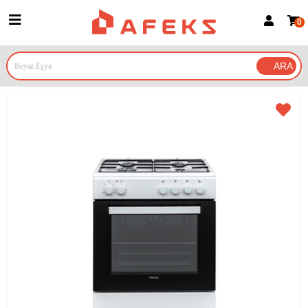
0
Üye Girişi
Üye Ol
Google İle Bağlan