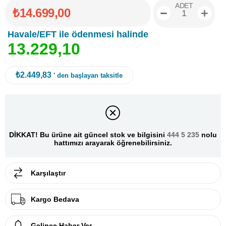
ADET
₺14.699,00
Havale/EFT ile ödenmesi halinde
1
3
.
2
2
9
,
1
0
₺2.449,83
' den başlayan taksitle
DİKKAT! Bu ürüne ait güncel stok ve bilgisini
444 5 235
nolu
hattımızı arayarak öğrenebilirsiniz.
Karşılaştır
Kargo Bedava
Gelince Haber Ver