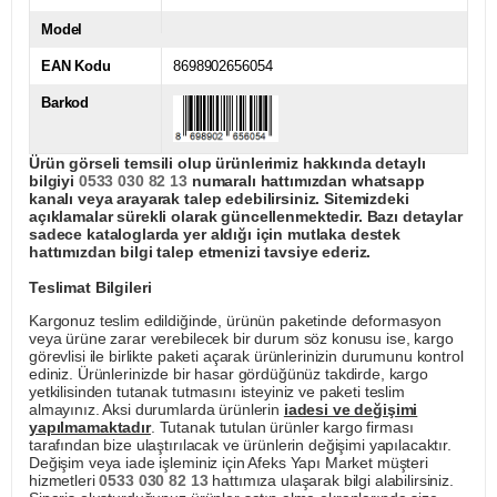
Model
EAN Kodu
8698902656054
Barkod
Ürün görseli temsili olup ürünlerimiz hakkında detaylı
bilgiyi
0533 030 82 13
numaralı hattımızdan whatsapp
kanalı veya arayarak talep edebilirsiniz. Sitemizdeki
açıklamalar sürekli olarak güncellenmektedir. Bazı detaylar
sadece kataloglarda yer aldığı için mutlaka destek
hattımızdan bilgi talep etmenizi tavsiye ederiz.
Teslimat Bilgileri
Kargonuz teslim edildiğinde, ürünün paketinde deformasyon
veya ürüne zarar verebilecek bir durum söz konusu ise, kargo
görevlisi ile birlikte paketi açarak ürünlerinizin durumunu kontrol
ediniz. Ürünlerinizde bir hasar gördüğünüz takdirde, kargo
yetkilisinden tutanak tutmasını isteyiniz ve paketi teslim
almayınız. Aksi durumlarda ürünlerin
iadesi ve değişimi
yapılmamaktadır
. Tutanak tutulan ürünler kargo firması
tarafından bize ulaştırılacak ve ürünlerin değişimi yapılacaktır.
Değişim veya iade işleminiz için Afeks Yapı Market müşteri
hizmetleri
0533 030 82 13
hattımıza ulaşarak bilgi alabilirsiniz.