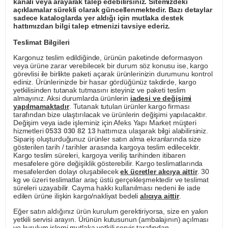
kanalı veya arayarak talep edebilirsiniz. Sitemizdeki
açıklamalar sürekli olarak güncellenmektedir. Bazı detaylar
sadece kataloglarda yer aldığı için mutlaka destek
hattımızdan bilgi talep etmenizi tavsiye ederiz.
Teslimat Bilgileri
Kargonuz teslim edildiğinde, ürünün paketinde deformasyon
veya ürüne zarar verebilecek bir durum söz konusu ise, kargo
görevlisi ile birlikte paketi açarak ürünlerinizin durumunu kontrol
ediniz. Ürünlerinizde bir hasar gördüğünüz takdirde, kargo
yetkilisinden tutanak tutmasını isteyiniz ve paketi teslim
almayınız. Aksi durumlarda ürünlerin
iadesi ve değişimi
yapılmamaktadır
. Tutanak tutulan ürünler kargo firması
tarafından bize ulaştırılacak ve ürünlerin değişimi yapılacaktır.
Değişim veya iade işleminiz için Afeks Yapı Market müşteri
hizmetleri
0533 030 82 13
hattımıza ulaşarak bilgi alabilirsiniz.
Sipariş oluşturduğunuz ürünler satın alma ekranlarında size
gösterilen tarih / tarihler arasında kargoya teslim edilecektir.
Kargo teslim süreleri, kargoya veriliş tarihinden itibaren
mesafelere göre değişiklik gösterebilir. Kargo teslimatlarında
mesafelerden dolayı oluşabilecek
ek ücretler alıcıya aittir
. 30
kg ve üzeri teslimatlar araç üstü gerçekleşmektedir ve teslimat
süreleri uzayabilir. Cayma hakkı kullanılması nedeni ile iade
edilen ürüne ilişkin kargo/nakliyat bedeli
alıcıya aittir
.
Eğer satın aldığınız ürün kurulum gerektiriyorsa, size en yakın
yetkili servisi arayın. Ürünün kutusunun (ambalajının) açılması
ve kurulum işlemi mutlaka yetkili servis tarafından