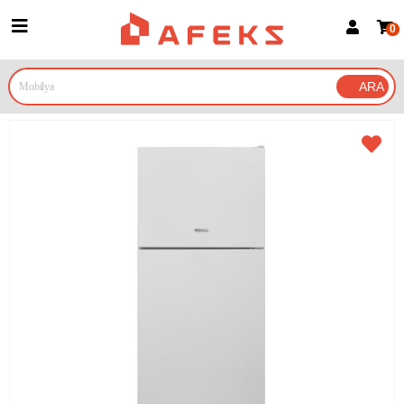
0
Üye Girişi
Üye Ol
Google İle Bağlan