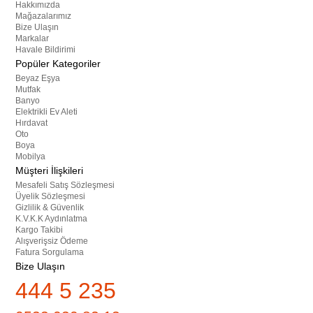
Hakkımızda
Mağazalarımız
Bize Ulaşın
Markalar
Havale Bildirimi
Popüler Kategoriler
Beyaz Eşya
Mutfak
Banyo
Elektrikli Ev Aleti
Hırdavat
Oto
Boya
Mobilya
Müşteri İlişkileri
Mesafeli Satış Sözleşmesi
Üyelik Sözleşmesi
Gizlilik & Güvenlik
K.V.K.K Aydınlatma
Kargo Takibi
Alışverişsiz Ödeme
Fatura Sorgulama
Bize Ulaşın
444 5 235