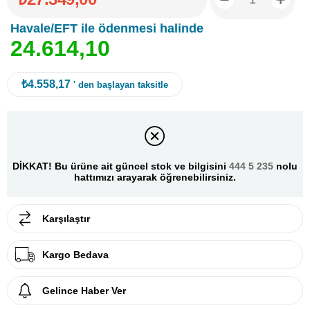
Havale/EFT ile ödenmesi halinde
2
4
.
6
1
4
,
1
0
₺4.558,17
' den başlayan taksitle
DİKKAT! Bu ürüne ait güncel stok ve bilgisini
444 5 235
nolu
hattımızı arayarak öğrenebilirsiniz.
Karşılaştır
Kargo Bedava
Gelince Haber Ver