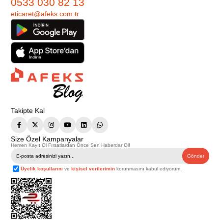
0533 030 82 13
eticaret@afeks.com.tr
Takipte Kal
Size Özel Kampanyalar
Hemen Kayıt Ol Fırsatlardan Önce Sen Haberdar Ol!
Gönder
Üyelik koşullarını
ve
kişisel verilerimin
korunmasını kabul ediyorum.