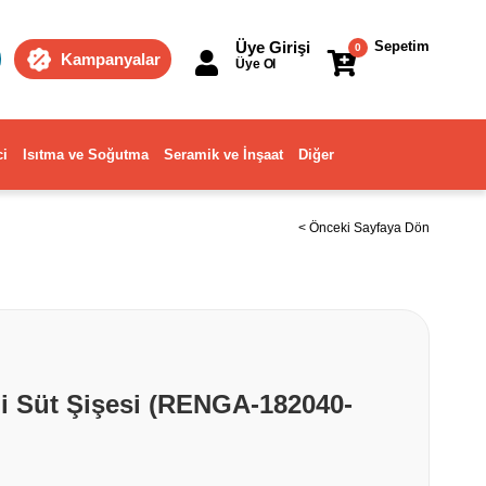
Üye Girişi
Sepetim
0
Kampanyalar
Üye Ol
ci
Isıtma ve Soğutma
Seramik ve İnşaat
Diğer
< Önceki Sayfaya Dön
li Süt Şişesi (RENGA-182040-