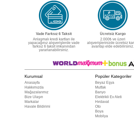
Vade Farksız 6 Taksit
Ücretsiz Kargo
Anlaşmalı kredi kartları ile
2.000₺ ve üzeri
yapacağınız alışverişlerde vade
alışverişlerinizde ücretsiz ka
farksız 6 taksit imkanından
avantajı elde edebilirsiniz.
yararlanabilirsiniz.
Kurumsal
Popüler Kategoriler
Anasayfa
Beyaz Eşya
Hakkımızda
Mutfak
Mağazalarımız
Banyo
Bize Ulaşın
Elektrikli Ev Aleti
Markalar
Hırdavat
Havale Bildirimi
Oto
Boya
Mobilya