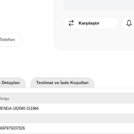
Karşılaştır
Telefon
 Detayları
Teslimat ve İade Koşulları
Renga
RENGA-182040-151944
8697975037326