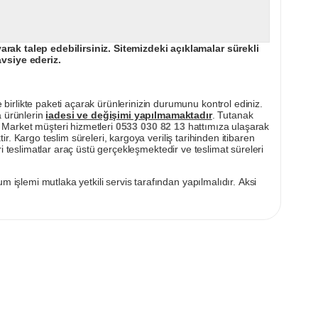
ak talep edebilirsiniz. Sitemizdeki açıklamalar sürekli
avsiye ederiz.
irlikte paketi açarak ürünlerinizin durumunu kontrol ediniz.
a ürünlerin
iadesi ve değişimi yapılmamaktadır
. Tutanak
pı Market müşteri hizmetleri
0533 030 82 13
hattımıza ulaşarak
ir. Kargo teslim süreleri, kargoya veriliş tarihinden itibaren
i teslimatlar araç üstü gerçekleşmektedir ve teslimat süreleri
m işlemi mutlaka yetkili servis tarafından yapılmalıdır. Aksi