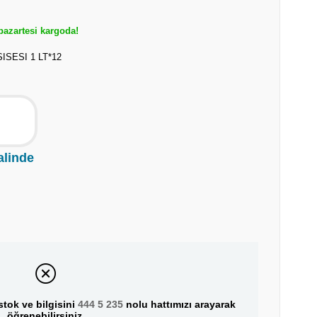
azartesi kargoda!
ISESI 1 LT*12
alinde
tok ve bilgisini
444 5 235
nolu hattımızı arayarak
öğrenebilirsiniz.