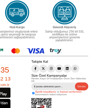
Hızlı Kargo
Güvenli Alışveriş
parişlerinizi oluşturarak ertesi
Sahip olduğumuz 256 bit SSL
ş günü seçeneği ile kargoya
sertifikası ile online
erilmesini sağlayabilirsiniz.
alışverişlerinizi güvenle
yapabilirsiniz.
Takipte Kal
235
Size Özel Kampanyalar
82 13
Hemen Kayıt Ol Fırsatlardan Önce Sen Haberdar
Ol!
com.tr
Gönder
Üyelik koşullarını
ve
kişisel verilerimin
korunmasını kabul ediyorum.