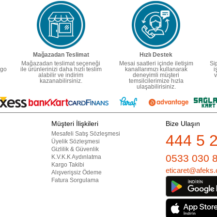
Mağazadan Teslimat
Hızlı Destek
Mağazadan teslimat seçeneği
Mesai saatleri içinde iletişim
Si
rgo
ile ürünlerinizi daha hızlı teslim
kanallarımızı kullanarak
i
alabilir ve indirim
deneyimli müşteri
v
kazanabilirsiniz.
temsilcilerimize hızla
ulaşabilirisiniz.
Müşteri İlişkileri
Bize Ulaşın
Mesafeli Satış Sözleşmesi
444 5 
Üyelik Sözleşmesi
Gizlilik & Güvenlik
0533 030 
K.V.K.K Aydınlatma
Kargo Takibi
eticaret@afeks.
Alışverişsiz Ödeme
Fatura Sorgulama