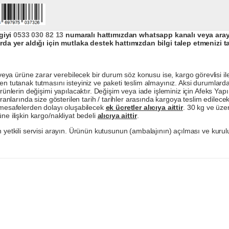
giyi
0533 030 82 13
numaralı hattımızdan whatsapp kanalı veya arayar
da yer aldığı için mutlaka destek hattımızdan bilgi talep etmenizi t
a ürüne zarar verebilecek bir durum söz konusu ise, kargo görevlisi ile b
en tutanak tutmasını isteyiniz ve paketi teslim almayınız. Aksi durumlard
ürünlerin değişimi yapılacaktır. Değişim veya iade işleminiz için Afeks Ya
ranlarında size gösterilen tarih / tarihler arasında kargoya teslim edilecekt
a mesafelerden dolayı oluşabilecek
ek ücretler alıcıya aittir
. 30 kg ve üzer
ne ilişkin kargo/nakliyat bedeli
alıcıya aittir
.
 yetkili servisi arayın. Ürünün kutusunun (ambalajının) açılması ve kurulu