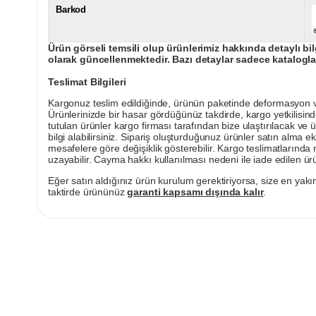
Barkod
Ürün görseli temsili olup ürünlerimiz hakkında detaylı bil
olarak güncellenmektedir. Bazı detaylar sadece kataloglar
Teslimat Bilgileri
Kargonuz teslim edildiğinde, ürünün paketinde deformasyon vey
Ürünlerinizde bir hasar gördüğünüz takdirde, kargo yetkilisind
tutulan ürünler kargo firması tarafından bize ulaştırılacak ve 
bilgi alabilirsiniz. Sipariş oluşturduğunuz ürünler satın alma ek
mesafelere göre değişiklik gösterebilir. Kargo teslimatlarınd
uzayabilir. Cayma hakkı kullanılması nedeni ile iade edilen ürü
Eğer satın aldığınız ürün kurulum gerektiriyorsa, size en yakın
taktirde ürününüz
garanti kapsamı dışında kalır
.