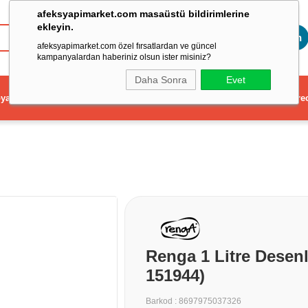
afeksyapimarket.com masaüstü bildirimlerine
ekleyin.
Toptan
afeksyapimarket.com özel fırsatlardan ve güncel
kampanyalardan haberiniz olsun ister misiniz?
Daha Sonra
Evet
ya
Elektrikli El Aleti
Aydınlatma ve Elektrik
Dekorasyon ve Ev Gere
Renga 1 Litre Desen
151944)
Barkod
:
8697975037326