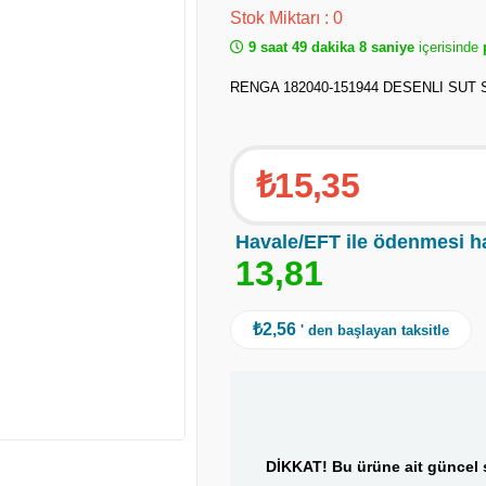
Stok Miktarı
:
0
9 saat 49 dakika 8 saniye
içerisinde
p
RENGA 182040-151944 DESENLI SUT S
₺15,35
Havale/EFT ile ödenmesi h
1
3
,
8
1
₺2,56
' den başlayan taksitle
DİKKAT! Bu ürüne ait güncel s