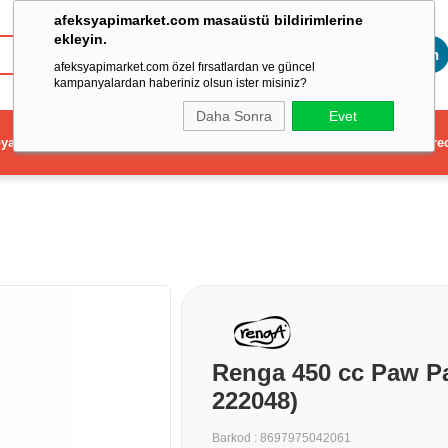
afeksyapimarket.com masaüstü bildirimlerine
ekleyin.
Toptan
afeksyapimarket.com özel fırsatlardan ve güncel
kampanyalardan haberiniz olsun ister misiniz?
Daha Sonra
Evet
ya
Elektrikli El Aleti
Aydınlatma ve Elektrik
Dekorasyon ve Ev Gere
Renga 450 cc Paw Pat
222048)
Barkod
:
8697975042061