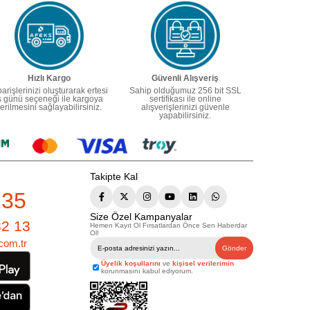
Hızlı Kargo
Güvenli Alışveriş
parişlerinizi oluşturarak ertesi
Sahip olduğumuz 256 bit SSL
ş günü seçeneği ile kargoya
sertifikası ile online
erilmesini sağlayabilirsiniz.
alışverişlerinizi güvenle
yapabilirsiniz.
Takipte Kal
235
Size Özel Kampanyalar
82 13
Hemen Kayıt Ol Fırsatlardan Önce Sen Haberdar
Ol!
com.tr
Gönder
Üyelik koşullarını
ve
kişisel verilerimin
korunmasını kabul ediyorum.