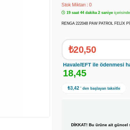
Stok Miktarı
:
0
19 saat 44 dakika 2 saniye
içerisinde
RENGA 222048 PAW PATROL FELİX Pİ
₺20,50
Havale/EFT ile ödenmesi h
1
8
,
4
5
₺3,42
' den başlayan taksitle
DİKKAT! Bu ürüne ait güncel s