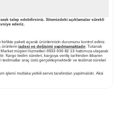
ak talep edebilirsiniz. Sitemizdeki açıklamalar sürekli
avsiye ederiz.
irlikte paketi açarak ürünlerinizin durumunu kontrol ediniz.
a ürünlerin
iadesi ve değişimi yapılmamaktadır
. Tutanak
pı Market müşteri hizmetleri
0533 030 82 13
hattımıza ulaşarak
ir. Kargo teslim süreleri, kargoya veriliş tarihinden itibaren
i teslimatlar araç üstü gerçekleşmektedir ve teslimat süreleri
m işlemi mutlaka yetkili servis tarafından yapılmalıdır. Aksi