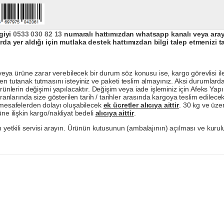
giyi
0533 030 82 13
numaralı hattımızdan whatsapp kanalı veya arayar
da yer aldığı için mutlaka destek hattımızdan bilgi talep etmenizi t
a ürüne zarar verebilecek bir durum söz konusu ise, kargo görevlisi ile b
en tutanak tutmasını isteyiniz ve paketi teslim almayınız. Aksi durumlard
ürünlerin değişimi yapılacaktır. Değişim veya iade işleminiz için Afeks Ya
ranlarında size gösterilen tarih / tarihler arasında kargoya teslim edilecekt
a mesafelerden dolayı oluşabilecek
ek ücretler alıcıya aittir
. 30 kg ve üzer
ne ilişkin kargo/nakliyat bedeli
alıcıya aittir
.
 yetkili servisi arayın. Ürünün kutusunun (ambalajının) açılması ve kurulu