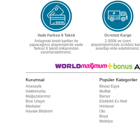
Vade Farksız 6 Taksit
Ücretsiz Kargo
Anlaşmalı kredi kartları ile
2.000₺ ve üzeri
yapacağınız alışverişlerde vade
alışverişlerinizde ücretsiz ka
farksız 6 taksit imkanından
avantajı elde edebilirsiniz.
yararlanabilirsiniz.
Kurumsal
Popüler Kategoriler
Anasayfa
Beyaz Eşya
Hakkımızda
Mutfak
Mağazalarımız
Banyo
Bize Ulaşın
Elektrikli Ev Aleti
Markalar
Hırdavat
Havale Bildirimi
Oto
Boya
Mobilya