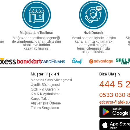
Mağazadan Teslimat
Hızlı Destek
Mağazadan teslimat seçeneği
Mesai saatleri içinde iletişim
Si
rgo
ile ürünlerinizi daha hızlı teslim
kanallarımızı kullanarak
i
alabilir ve indirim
deneyimli müşteri
v
kazanabilirsiniz.
temsilcilerimize hızla
ulaşabilirisiniz.
Müşteri İlişkileri
Bize Ulaşın
Mesafeli Satış Sözleşmesi
444 5 
Üyelik Sözleşmesi
Gizlilik & Güvenlik
0533 030 
K.V.K.K Aydınlatma
Kargo Takibi
eticaret@afeks.
Alışverişsiz Ödeme
Fatura Sorgulama