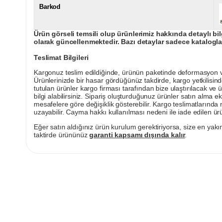
Barkod
Ürün görseli temsili olup ürünlerimiz hakkında detaylı bil
olarak güncellenmektedir. Bazı detaylar sadece kataloglar
Teslimat Bilgileri
Kargonuz teslim edildiğinde, ürünün paketinde deformasyon vey
Ürünlerinizde bir hasar gördüğünüz takdirde, kargo yetkilisind
tutulan ürünler kargo firması tarafından bize ulaştırılacak ve 
bilgi alabilirsiniz. Sipariş oluşturduğunuz ürünler satın alma ek
mesafelere göre değişiklik gösterebilir. Kargo teslimatlarınd
uzayabilir. Cayma hakkı kullanılması nedeni ile iade edilen ürü
Eğer satın aldığınız ürün kurulum gerektiriyorsa, size en yakın
taktirde ürününüz
garanti kapsamı dışında kalır
.