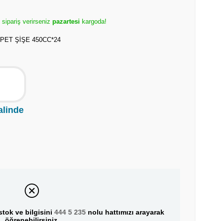
 sipariş verirseniz
pazartesi
kargoda!
PET ŞİŞE 450CC*24
alinde
tok ve bilgisini
444 5 235
nolu hattımızı arayarak
öğrenebilirsiniz.