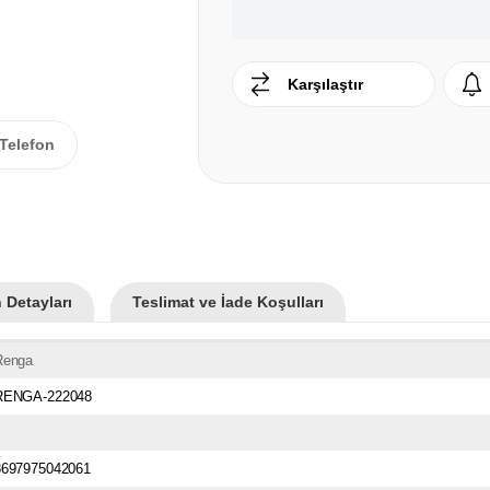
Karşılaştır
Telefon
 Detayları
Teslimat ve İade Koşulları
Renga
RENGA-222048
8697975042061