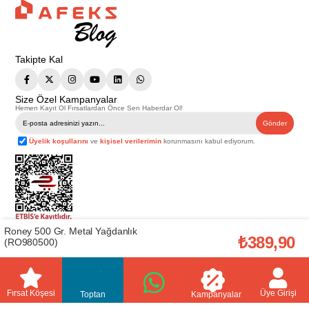
Takipte Kal
Size Özel Kampanyalar
Hemen Kayıt Ol Fırsatlardan Önce Sen Haberdar Ol!
Gönder
Üyelik koşullarını
ve
kişisel verilerimin
korunmasını kabul ediyorum.
Roney 500 Gr. Metal Yağdanlık
Telif Hakkı © 2026
Afeks Yapı Market
. Tüm hakları saklıdır.
₺389,90
(RO980500)
Bu web sitesindeki tüm ürünler ticari amaçlıdır. Web sitemizde yer alan
görsel ve yazılı içerikler firmamıza ait olup, firmamızın yazılı izni alınmadan
hiçbir yazılı/görsel içerik, logo, kopyalanamaz, kaynak gösterilemez ve
başka yerlerde kullanılamaz. İçeriklerin izin alınmadan kopyalanması ve
kullanılması 5846 sayılı Fikir ve Sanat Eserleri Yasasına göre suçtur.
Fırsat Köşesi
Üye Girişi
Toptan
Kampanyalar