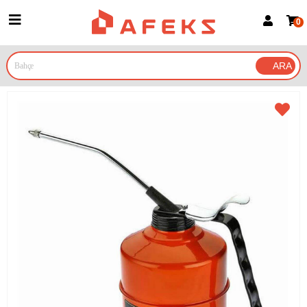
0
Üye Girişi
Üye Ol
Google İle Bağlan