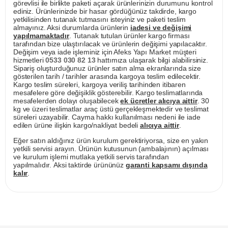
görevlisi ile birlikte paketi açarak ürünlerinizin durumunu kontrol
ediniz. Ürünlerinizde bir hasar gördüğünüz takdirde, kargo
yetkilisinden tutanak tutmasını isteyiniz ve paketi teslim
almayınız. Aksi durumlarda ürünlerin
iadesi ve değişimi
yapılmamaktadır
. Tutanak tutulan ürünler kargo firması
tarafından bize ulaştırılacak ve ürünlerin değişimi yapılacaktır.
Değişim veya iade işleminiz için Afeks Yapı Market müşteri
hizmetleri
0533 030 82 13
hattımıza ulaşarak bilgi alabilirsiniz.
Sipariş oluşturduğunuz ürünler satın alma ekranlarında size
gösterilen tarih / tarihler arasında kargoya teslim edilecektir.
Kargo teslim süreleri, kargoya veriliş tarihinden itibaren
mesafelere göre değişiklik gösterebilir. Kargo teslimatlarında
mesafelerden dolayı oluşabilecek
ek ücretler alıcıya aittir
. 30
kg ve üzeri teslimatlar araç üstü gerçekleşmektedir ve teslimat
süreleri uzayabilir. Cayma hakkı kullanılması nedeni ile iade
edilen ürüne ilişkin kargo/nakliyat bedeli
alıcıya aittir
.
Eğer satın aldığınız ürün kurulum gerektiriyorsa, size en yakın
yetkili servisi arayın. Ürünün kutusunun (ambalajının) açılması
ve kurulum işlemi mutlaka yetkili servis tarafından
yapılmalıdır. Aksi taktirde ürününüz
garanti kapsamı dışında
kalır
.