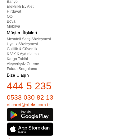
Banyo
Elektrikli Ev Aleti
Hırdavat
Oto
Boya
Mobilya
Müşteri İlişkileri
Mesafeli Satış Sözleşmesi
Üyelik Sözleşmesi
Gizlilik & Güvenlik
K.V.K.K Aydınlatma
Kargo Takibi
Alışverişsiz Ödeme
Fatura Sorgulama
Bize Ulaşın
444 5 235
0533 030 82 13
eticaret@afeks.com.tr