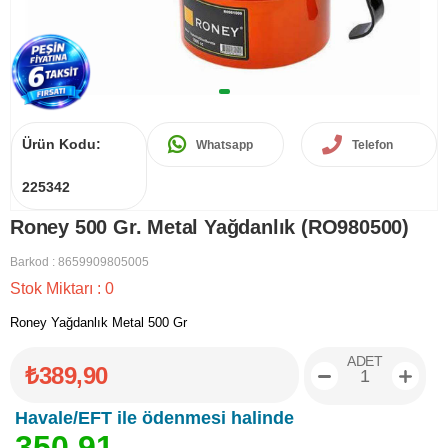
Ürün Kodu:
Whatsapp
Telefon
225342
Roney 500 Gr. Metal Yağdanlık (RO980500)
Barkod
:
8659909805005
Stok Miktarı
:
0
Roney Yağdanlık Metal 500 Gr
ADET
₺389,90
Havale/EFT ile ödenmesi halinde
3
5
0
,
9
1