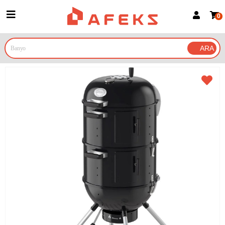
0
Üye Girişi
Üye Ol
Google İle Bağlan