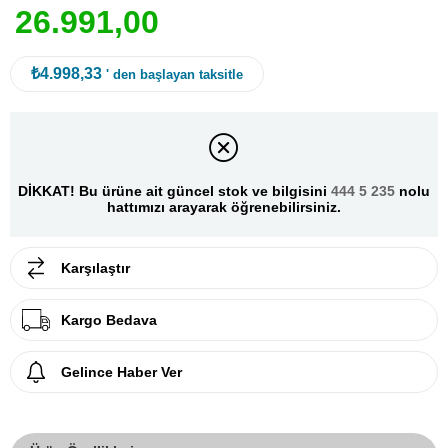
2
6
.
9
9
1
,
0
0
₺4.998,33
' den başlayan taksitle
DİKKAT! Bu ürüne ait güncel stok ve bilgisini
444 5 235
nolu
hattımızı arayarak öğrenebilirsiniz.
Karşılaştır
Kargo Bedava
Gelince Haber Ver