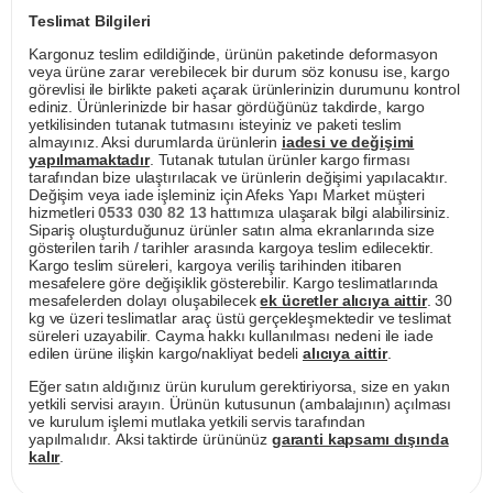
Teslimat Bilgileri
Kargonuz teslim edildiğinde, ürünün paketinde deformasyon
veya ürüne zarar verebilecek bir durum söz konusu ise, kargo
görevlisi ile birlikte paketi açarak ürünlerinizin durumunu kontrol
ediniz. Ürünlerinizde bir hasar gördüğünüz takdirde, kargo
yetkilisinden tutanak tutmasını isteyiniz ve paketi teslim
almayınız. Aksi durumlarda ürünlerin
iadesi ve değişimi
yapılmamaktadır
. Tutanak tutulan ürünler kargo firması
tarafından bize ulaştırılacak ve ürünlerin değişimi yapılacaktır.
Değişim veya iade işleminiz için Afeks Yapı Market müşteri
hizmetleri
0533 030 82 13
hattımıza ulaşarak bilgi alabilirsiniz.
Sipariş oluşturduğunuz ürünler satın alma ekranlarında size
gösterilen tarih / tarihler arasında kargoya teslim edilecektir.
Kargo teslim süreleri, kargoya veriliş tarihinden itibaren
mesafelere göre değişiklik gösterebilir. Kargo teslimatlarında
mesafelerden dolayı oluşabilecek
ek ücretler alıcıya aittir
. 30
kg ve üzeri teslimatlar araç üstü gerçekleşmektedir ve teslimat
süreleri uzayabilir. Cayma hakkı kullanılması nedeni ile iade
edilen ürüne ilişkin kargo/nakliyat bedeli
alıcıya aittir
.
Eğer satın aldığınız ürün kurulum gerektiriyorsa, size en yakın
yetkili servisi arayın. Ürünün kutusunun (ambalajının) açılması
ve kurulum işlemi mutlaka yetkili servis tarafından
yapılmalıdır. Aksi taktirde ürününüz
garanti kapsamı dışında
kalır
.