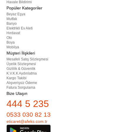
Havale Bildirimi
Popüler Kategoriler
Beyaz Eşya
Mutfak
Banyo
Elektrikli Ev Aleti
Hırdavat
Oto
Boya
Mobilya
Müşteri İlişkileri
Mesafeli Satış Sözleşmesi
Üyelik Sözleşmesi
Gizlilik & Güvenlik
K.V.K.K Aydınlatma
Kargo Takibi
Alışverişsiz Ödeme
Fatura Sorgulama
Bize Ulaşın
444 5 235
0533 030 82 13
eticaret@afeks.com.tr