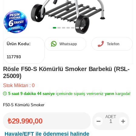
Ürün Kodu:
Whatsapp
Telefon
117793
Rösle F50-S Kömürlü Smoker Barbekü (RSL-
25009)
Stok Miktarı
:
0
5 saat 9 dakika 44 saniye
içerisinde sipariş verirseniz
yarın
kargoda!
F50-S Kömürlü Smoker
ADET
₺29.990,00
Havale/EFT ile ödenmesi halinde