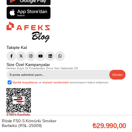
Takipte Kal
Size Özel Kampanyalar
Hemen Kayıt Ol Fırsatlardan Önce Sen Haberdar Ol!
Gönder
Üyelik koşullarını
ve
kişisel verilerimin
korunmasını kabul ediyorum.
Rösle F50-S Kömürlü Smoker
Telif Hakkı © 2026
Afeks Yapı Market
. Tüm hakları saklıdır.
₺29.990,00
Barbekü (RSL-25009)
Bu web sitesindeki tüm ürünler ticari amaçlıdır. Web sitemizde yer alan
görsel ve yazılı içerikler firmamıza ait olup, firmamızın yazılı izni alınmadan