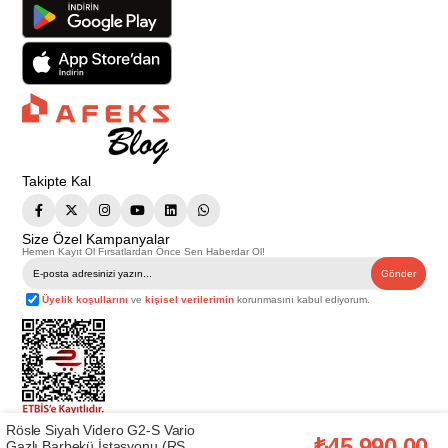
Takipte Kal
Size Özel Kampanyalar
Hemen Kayıt Ol Fırsatlardan Önce Sen Haberdar Ol!
Gönder
Üyelik koşullarını
ve
kişisel verilerimin
korunmasını kabul ediyorum.
Rösle Siyah Videro G2-S Vario
Telif Hakkı © 2026
Afeks Yapı Market
. Tüm hakları saklıdır.
₺45.990,00
Gazlı Barbekü İstasyonu (RSL-