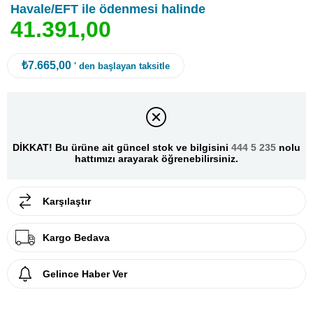
Havale/EFT ile ödenmesi halinde
4
1
.
3
9
1
,
0
0
₺7.665,00
' den başlayan taksitle
DİKKAT! Bu ürüne ait güncel stok ve bilgisini
444 5 235
nolu
hattımızı arayarak öğrenebilirsiniz.
Karşılaştır
Kargo Bedava
Gelince Haber Ver