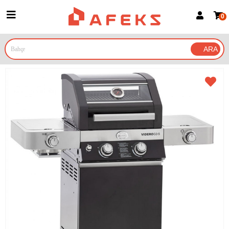
0
Üye Girişi
Üye Ol
Google İle Bağlan