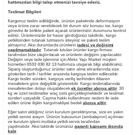
hattımızdan bilgi talep etmenizi tavsiye ederiz.
Teslimat Bilgileri
Kargonuz teslim edildiğinde, ürünün paketinde deformasyon
veya ürüne zarar verebilecek bir durum söz konusu ise, kargo
görevlisi ile birlikte paketi açarak ürünlerinizin durumunu kontrol
ediniz. Ürünlerinizde bir hasar gördüğünüz takdirde, kargo
yetkilisinden tutanak tutmasını isteyiniz ve paketi teslim
almayınız. Aksi durumlarda ürünlerin
iadesi ve değişimi
yapılmamaktadır
. Tutanak tutulan ürünler kargo firması
tarafından bize ulaştırılacak ve ürünlerin değişimi yapılacaktır.
Değişim veya iade işleminiz için Afeks Yapı Market müşteri
hizmetleri
0533 030 82 13
hattımıza ulaşarak bilgi alabilirsiniz.
Sipariş oluşturduğunuz ürünler satın alma ekranlarında size
gösterilen tarih / tarihler arasında kargoya teslim edilecektir.
Kargo teslim süreleri, kargoya veriliş tarihinden itibaren
mesafelere göre değişiklik gösterebilir. Kargo teslimatlarında
mesafelerden dolayı oluşabilecek
ek ücretler alıcıya aittir
. 30
kg ve üzeri teslimatlar araç üstü gerçekleşmektedir ve teslimat
süreleri uzayabilir. Cayma hakkı kullanılması nedeni ile iade
edilen ürüne ilişkin kargo/nakliyat bedeli
alıcıya aittir
.
Eğer satın aldığınız ürün kurulum gerektiriyorsa, size en yakın
yetkili servisi arayın. Ürünün kutusunun (ambalajının) açılması
ve kurulum işlemi mutlaka yetkili servis tarafından
yapılmalıdır. Aksi taktirde ürününüz
garanti kapsamı dışında
kalır
.