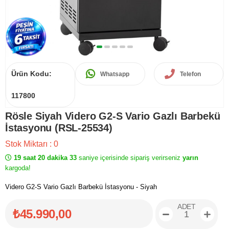
Ürün Kodu:
Whatsapp
Telefon
117800
Rösle Siyah Videro G2-S Vario Gazlı Barbekü
İstasyonu (RSL-25534)
Stok Miktarı
:
0
19 saat 20 dakika 33
saniye içerisinde sipariş verirseniz
yarın
kargoda!
Videro G2-S Vario Gazlı Barbekü İstasyonu - Siyah
ADET
₺45.990,00