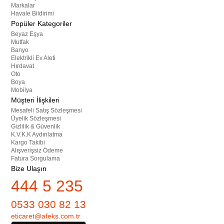
Markalar
Havale Bildirimi
Popüler Kategoriler
Beyaz Eşya
Mutfak
Banyo
Elektrikli Ev Aleti
Hırdavat
Oto
Boya
Mobilya
Müşteri İlişkileri
Mesafeli Satış Sözleşmesi
Üyelik Sözleşmesi
Gizlilik & Güvenlik
K.V.K.K Aydınlatma
Kargo Takibi
Alışverişsiz Ödeme
Fatura Sorgulama
Bize Ulaşın
444 5 235
0533 030 82 13
eticaret@afeks.com.tr