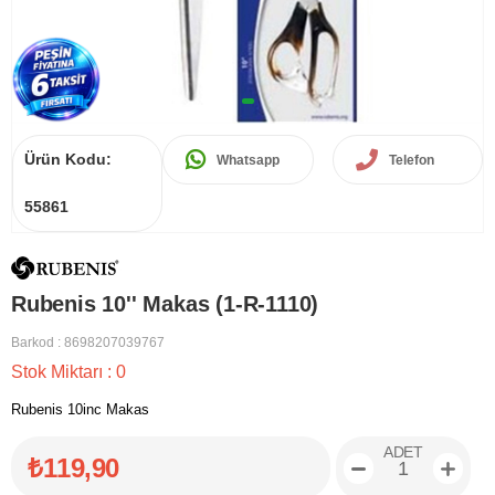
Ürün Kodu:
Whatsapp
Telefon
55861
Rubenis 10'' Makas (1-R-1110)
Barkod
:
8698207039767
Stok Miktarı
:
0
Rubenis 10inc Makas
ADET
₺119,90