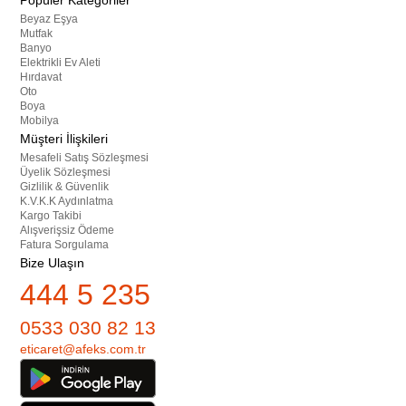
Popüler Kategoriler
Beyaz Eşya
Mutfak
Banyo
Elektrikli Ev Aleti
Hırdavat
Oto
Boya
Mobilya
Müşteri İlişkileri
Mesafeli Satış Sözleşmesi
Üyelik Sözleşmesi
Gizlilik & Güvenlik
K.V.K.K Aydınlatma
Kargo Takibi
Alışverişsiz Ödeme
Fatura Sorgulama
Bize Ulaşın
444 5 235
0533 030 82 13
eticaret@afeks.com.tr