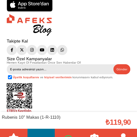
Takipte Kal
Size Özel Kampanyalar
Hemen Kayıt Ol Fırsatlardan Önce Sen Haberdar Ol!
Gönder
Üyelik koşullarını
ve
kişisel verilerimin
korunmasını kabul ediyorum.
Rubenis 10'' Makas (1-R-1110)
Telif Hakkı © 2026
Afeks Yapı Market
. Tüm hakları saklıdır.
₺119,90
Bu web sitesindeki tüm ürünler ticari amaçlıdır. Web sitemizde yer alan
görsel ve yazılı içerikler firmamıza ait olup, firmamızın yazılı izni alınmadan
hiçbir yazılı/görsel içerik, logo, kopyalanamaz, kaynak gösterilemez ve
başka yerlerde kullanılamaz. İçeriklerin izin alınmadan kopyalanması ve