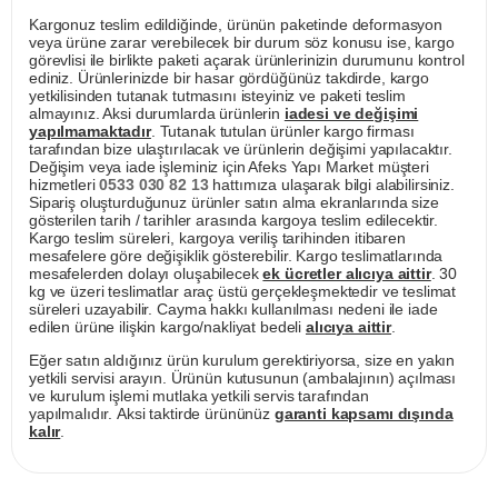
Kargonuz teslim edildiğinde, ürünün paketinde deformasyon
veya ürüne zarar verebilecek bir durum söz konusu ise, kargo
görevlisi ile birlikte paketi açarak ürünlerinizin durumunu kontrol
ediniz. Ürünlerinizde bir hasar gördüğünüz takdirde, kargo
yetkilisinden tutanak tutmasını isteyiniz ve paketi teslim
almayınız. Aksi durumlarda ürünlerin
iadesi ve değişimi
yapılmamaktadır
. Tutanak tutulan ürünler kargo firması
tarafından bize ulaştırılacak ve ürünlerin değişimi yapılacaktır.
Değişim veya iade işleminiz için Afeks Yapı Market müşteri
hizmetleri
0533 030 82 13
hattımıza ulaşarak bilgi alabilirsiniz.
Sipariş oluşturduğunuz ürünler satın alma ekranlarında size
gösterilen tarih / tarihler arasında kargoya teslim edilecektir.
Kargo teslim süreleri, kargoya veriliş tarihinden itibaren
mesafelere göre değişiklik gösterebilir. Kargo teslimatlarında
mesafelerden dolayı oluşabilecek
ek ücretler alıcıya aittir
. 30
kg ve üzeri teslimatlar araç üstü gerçekleşmektedir ve teslimat
süreleri uzayabilir. Cayma hakkı kullanılması nedeni ile iade
edilen ürüne ilişkin kargo/nakliyat bedeli
alıcıya aittir
.
Eğer satın aldığınız ürün kurulum gerektiriyorsa, size en yakın
yetkili servisi arayın. Ürünün kutusunun (ambalajının) açılması
ve kurulum işlemi mutlaka yetkili servis tarafından
yapılmalıdır. Aksi taktirde ürününüz
garanti kapsamı dışında
kalır
.