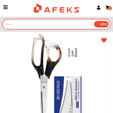
0
Üye Girişi
Üye Ol
Google İle Bağlan