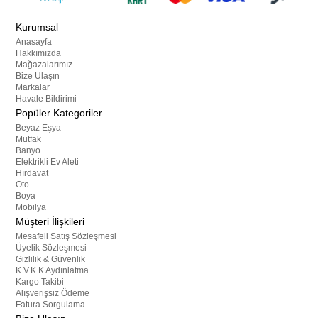
Kurumsal
Anasayfa
Hakkımızda
Mağazalarımız
Bize Ulaşın
Markalar
Havale Bildirimi
Popüler Kategoriler
Beyaz Eşya
Mutfak
Banyo
Elektrikli Ev Aleti
Hırdavat
Oto
Boya
Mobilya
Müşteri İlişkileri
Mesafeli Satış Sözleşmesi
Üyelik Sözleşmesi
Gizlilik & Güvenlik
K.V.K.K Aydınlatma
Kargo Takibi
Alışverişsiz Ödeme
Fatura Sorgulama