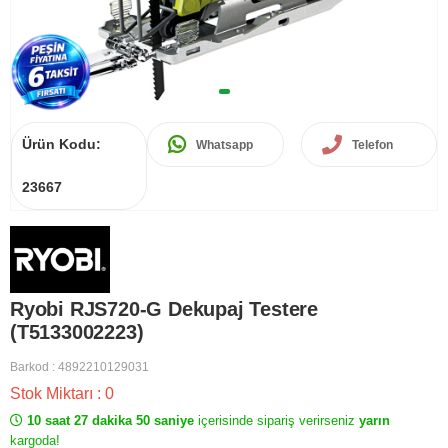
Ürün Kodu:
Whatsapp
Telefon
23667
Ryobi RJS720-G Dekupaj Testere
(T5133002223)
Barkod
:
4892210129031
Stok Miktarı
:
0
10 saat 27 dakika 50 saniye
içerisinde sipariş verirseniz
yarın
kargoda!