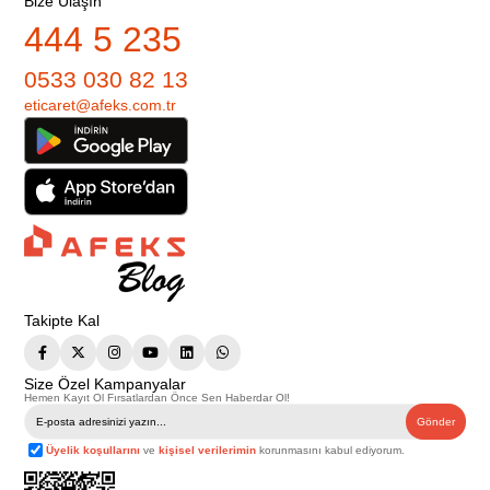
Bize Ulaşın
444 5 235
0533 030 82 13
eticaret@afeks.com.tr
Takipte Kal
Size Özel Kampanyalar
Hemen Kayıt Ol Fırsatlardan Önce Sen Haberdar Ol!
Gönder
Üyelik koşullarını
ve
kişisel verilerimin
korunmasını kabul ediyorum.