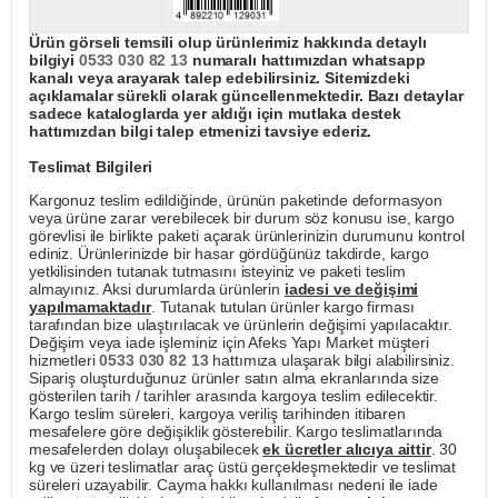
Ürün görseli temsili olup ürünlerimiz hakkında detaylı
bilgiyi
0533 030 82 13
numaralı hattımızdan whatsapp
kanalı veya arayarak talep edebilirsiniz. Sitemizdeki
açıklamalar sürekli olarak güncellenmektedir. Bazı detaylar
sadece kataloglarda yer aldığı için mutlaka destek
hattımızdan bilgi talep etmenizi tavsiye ederiz.
Teslimat Bilgileri
Kargonuz teslim edildiğinde, ürünün paketinde deformasyon
veya ürüne zarar verebilecek bir durum söz konusu ise, kargo
görevlisi ile birlikte paketi açarak ürünlerinizin durumunu kontrol
ediniz. Ürünlerinizde bir hasar gördüğünüz takdirde, kargo
yetkilisinden tutanak tutmasını isteyiniz ve paketi teslim
almayınız. Aksi durumlarda ürünlerin
iadesi ve değişimi
yapılmamaktadır
. Tutanak tutulan ürünler kargo firması
tarafından bize ulaştırılacak ve ürünlerin değişimi yapılacaktır.
Değişim veya iade işleminiz için Afeks Yapı Market müşteri
hizmetleri
0533 030 82 13
hattımıza ulaşarak bilgi alabilirsiniz.
Sipariş oluşturduğunuz ürünler satın alma ekranlarında size
gösterilen tarih / tarihler arasında kargoya teslim edilecektir.
Kargo teslim süreleri, kargoya veriliş tarihinden itibaren
mesafelere göre değişiklik gösterebilir. Kargo teslimatlarında
mesafelerden dolayı oluşabilecek
ek ücretler alıcıya aittir
. 30
kg ve üzeri teslimatlar araç üstü gerçekleşmektedir ve teslimat
süreleri uzayabilir. Cayma hakkı kullanılması nedeni ile iade