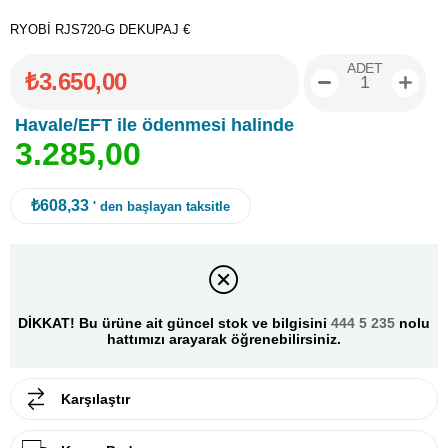
RYOBİ RJS720-G DEKUPAJ €
ADET
₺3.650,00
Havale/EFT ile ödenmesi halinde
3
.
2
8
5
,
0
0
₺608,33
' den başlayan taksitle
DİKKAT! Bu ürüne ait güncel stok ve bilgisini
444 5 235
nolu
hattımızı arayarak öğrenebilirsiniz.
Karşılaştır