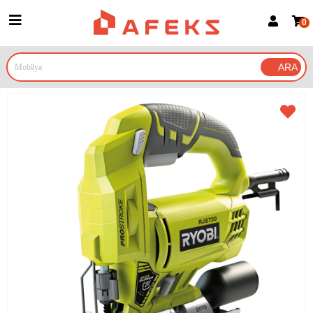
0
Üye Girişi
Üye Ol
Google İle Bağlan