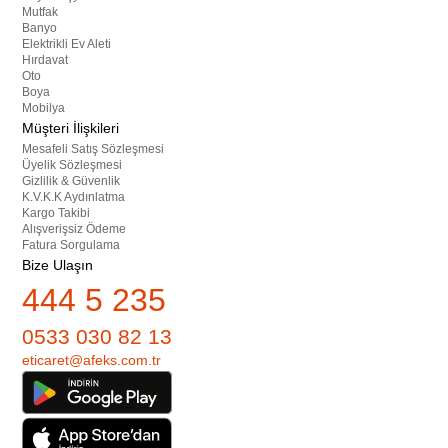
Mutfak
Banyo
Elektrikli Ev Aleti
Hırdavat
Oto
Boya
Mobilya
Müşteri İlişkileri
Mesafeli Satış Sözleşmesi
Üyelik Sözleşmesi
Gizlilik & Güvenlik
K.V.K.K Aydınlatma
Kargo Takibi
Alışverişsiz Ödeme
Fatura Sorgulama
Bize Ulaşın
444 5 235
0533 030 82 13
eticaret@afeks.com.tr