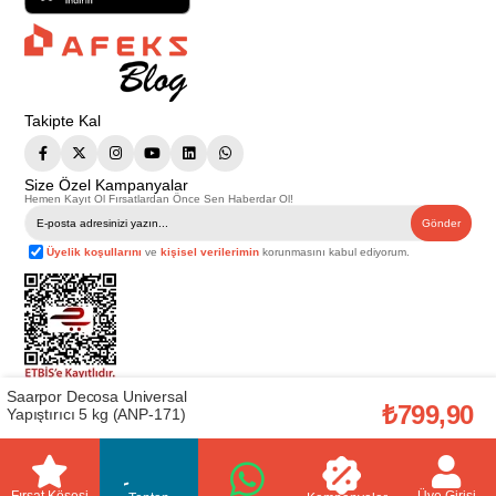
Takipte Kal
Size Özel Kampanyalar
Hemen Kayıt Ol Fırsatlardan Önce Sen Haberdar Ol!
Gönder
Üyelik koşullarını
ve
kişisel verilerimin
korunmasını kabul ediyorum.
Saarpor Decosa Universal
Telif Hakkı © 2026
Afeks Yapı Market
. Tüm hakları saklıdır.
₺799,90
Yapıştırıcı 5 kg (ANP-171)
Bu web sitesindeki tüm ürünler ticari amaçlıdır. Web sitemizde yer alan
görsel ve yazılı içerikler firmamıza ait olup, firmamızın yazılı izni alınmadan
hiçbir yazılı/görsel içerik, logo, kopyalanamaz, kaynak gösterilemez ve
başka yerlerde kullanılamaz. İçeriklerin izin alınmadan kopyalanması ve
kullanılması 5846 sayılı Fikir ve Sanat Eserleri Yasasına göre suçtur.