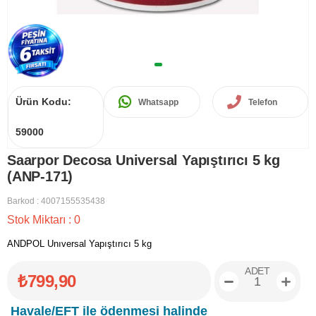
Ürün Kodu:
Whatsapp
Telefon
59000
Saarpor Decosa Universal Yapıştırıcı 5 kg
(ANP-171)
Barkod
:
4007155535438
Stok Miktarı
:
0
ANDPOL Unıversal Yapıştırıcı 5 kg
ADET
₺799,90
Havale/EFT ile ödenmesi halinde