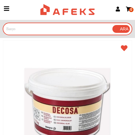
0
Üye Girişi
Üye Ol
Google İle Bağlan