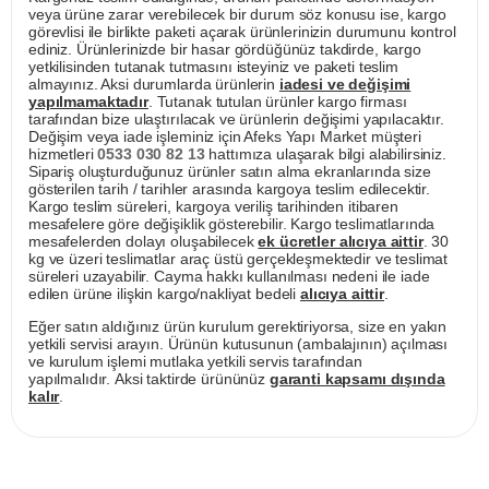
veya ürüne zarar verebilecek bir durum söz konusu ise, kargo
görevlisi ile birlikte paketi açarak ürünlerinizin durumunu kontrol
ediniz. Ürünlerinizde bir hasar gördüğünüz takdirde, kargo
yetkilisinden tutanak tutmasını isteyiniz ve paketi teslim
almayınız. Aksi durumlarda ürünlerin
iadesi ve değişimi
yapılmamaktadır
. Tutanak tutulan ürünler kargo firması
tarafından bize ulaştırılacak ve ürünlerin değişimi yapılacaktır.
Değişim veya iade işleminiz için Afeks Yapı Market müşteri
hizmetleri
0533 030 82 13
hattımıza ulaşarak bilgi alabilirsiniz.
Sipariş oluşturduğunuz ürünler satın alma ekranlarında size
gösterilen tarih / tarihler arasında kargoya teslim edilecektir.
Kargo teslim süreleri, kargoya veriliş tarihinden itibaren
mesafelere göre değişiklik gösterebilir. Kargo teslimatlarında
mesafelerden dolayı oluşabilecek
ek ücretler alıcıya aittir
. 30
kg ve üzeri teslimatlar araç üstü gerçekleşmektedir ve teslimat
süreleri uzayabilir. Cayma hakkı kullanılması nedeni ile iade
edilen ürüne ilişkin kargo/nakliyat bedeli
alıcıya aittir
.
Eğer satın aldığınız ürün kurulum gerektiriyorsa, size en yakın
yetkili servisi arayın. Ürünün kutusunun (ambalajının) açılması
ve kurulum işlemi mutlaka yetkili servis tarafından
yapılmalıdır. Aksi taktirde ürününüz
garanti kapsamı dışında
kalır
.