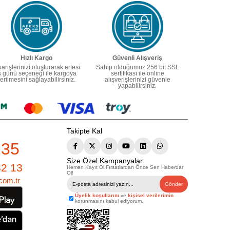
Hızlı Kargo
Güvenli Alışveriş
parişlerinizi oluşturarak ertesi
Sahip olduğumuz 256 bit SSL
ş günü seçeneği ile kargoya
sertifikası ile online
erilmesini sağlayabilirsiniz.
alışverişlerinizi güvenle
yapabilirsiniz.
Takipte Kal
235
Size Özel Kampanyalar
82 13
Hemen Kayıt Ol Fırsatlardan Önce Sen Haberdar
Ol!
com.tr
Gönder
Üyelik koşullarını
ve
kişisel verilerimin
korunmasını kabul ediyorum.