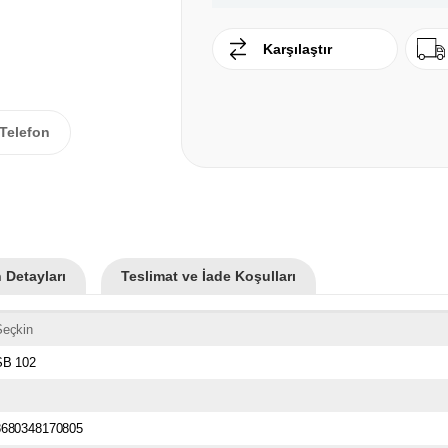
Karşılaştır
Telefon
 Detayları
Teslimat ve İade Koşulları
Seçkin
SB 102
8680348170805