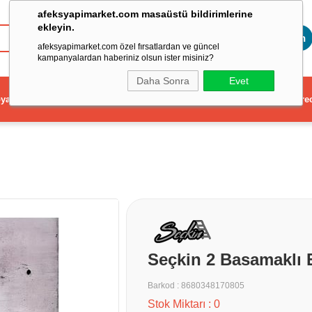
afeksyapimarket.com masaüstü bildirimlerine
ekleyin.
Toptan
afeksyapimarket.com özel fırsatlardan ve güncel
kampanyalardan haberiniz olsun ister misiniz?
Daha Sonra
Evet
ya
Elektrikli El Aleti
Aydınlatma ve Elektrik
Dekorasyon ve Ev Gere
Seçkin 2 Basamaklı E
Barkod
:
8680348170805
Stok Miktarı
:
0