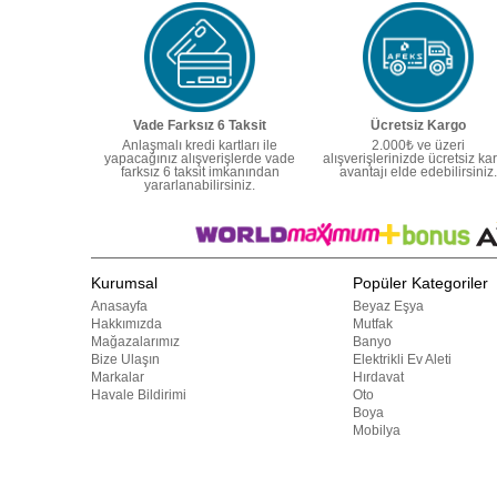
Vade Farksız 6 Taksit
Ücretsiz Kargo
Anlaşmalı kredi kartları ile
2.000₺ ve üzeri
yapacağınız alışverişlerde vade
alışverişlerinizde ücretsiz ka
farksız 6 taksit imkanından
avantajı elde edebilirsiniz.
yararlanabilirsiniz.
Kurumsal
Popüler Kategoriler
Anasayfa
Beyaz Eşya
Hakkımızda
Mutfak
Mağazalarımız
Banyo
Bize Ulaşın
Elektrikli Ev Aleti
Markalar
Hırdavat
Havale Bildirimi
Oto
Boya
Mobilya