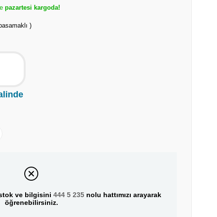
pazartesi kargoda!
basamaklı )
alinde
tok ve bilgisini
444 5 235
nolu hattımızı arayarak
öğrenebilirsiniz.