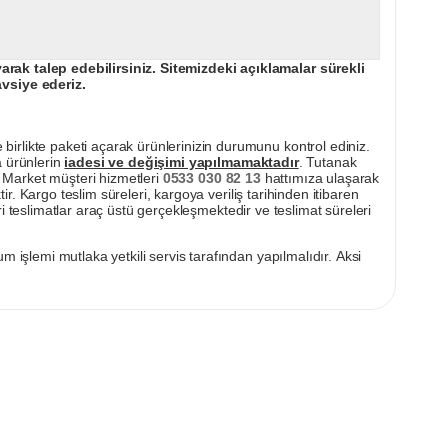
ak talep edebilirsiniz. Sitemizdeki açıklamalar sürekli
avsiye ederiz.
irlikte paketi açarak ürünlerinizin durumunu kontrol ediniz.
a ürünlerin
iadesi ve değişimi yapılmamaktadır
. Tutanak
pı Market müşteri hizmetleri
0533 030 82 13
hattımıza ulaşarak
ir. Kargo teslim süreleri, kargoya veriliş tarihinden itibaren
i teslimatlar araç üstü gerçekleşmektedir ve teslimat süreleri
m işlemi mutlaka yetkili servis tarafından yapılmalıdır. Aksi