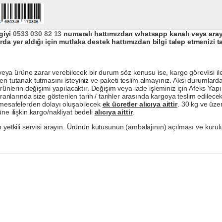
giyi
0533 030 82 13
numaralı hattımızdan whatsapp kanalı veya arayar
da yer aldığı için mutlaka destek hattımızdan bilgi talep etmenizi t
a ürüne zarar verebilecek bir durum söz konusu ise, kargo görevlisi ile b
en tutanak tutmasını isteyiniz ve paketi teslim almayınız. Aksi durumlard
ürünlerin değişimi yapılacaktır. Değişim veya iade işleminiz için Afeks Ya
ranlarında size gösterilen tarih / tarihler arasında kargoya teslim edilecekt
a mesafelerden dolayı oluşabilecek
ek ücretler alıcıya aittir
. 30 kg ve üzer
ne ilişkin kargo/nakliyat bedeli
alıcıya aittir
.
 yetkili servisi arayın. Ürünün kutusunun (ambalajının) açılması ve kurulu