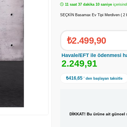
11 saat 37 dakika 9 saniye
içerisinde
SEÇKİN Basamax Ev Tipi Merdiven ( 2 
₺2.499,90
Havale/EFT ile ödenmesi h
2
.
2
4
9
,
9
1
₺416,65
' den başlayan taksitle
DİKKAT! Bu ürüne ait güncel s