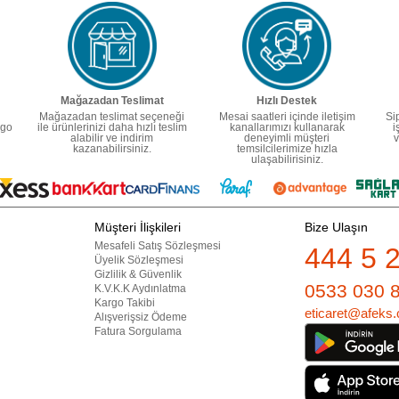
Mağazadan Teslimat
Hızlı Destek
Mağazadan teslimat seçeneği
Mesai saatleri içinde iletişim
Si
rgo
ile ürünlerinizi daha hızlı teslim
kanallarımızı kullanarak
i
alabilir ve indirim
deneyimli müşteri
v
kazanabilirsiniz.
temsilcilerimize hızla
ulaşabilirisiniz.
Müşteri İlişkileri
Bize Ulaşın
Mesafeli Satış Sözleşmesi
444 5 
Üyelik Sözleşmesi
Gizlilik & Güvenlik
0533 030 
K.V.K.K Aydınlatma
Kargo Takibi
eticaret@afeks.
Alışverişsiz Ödeme
Fatura Sorgulama