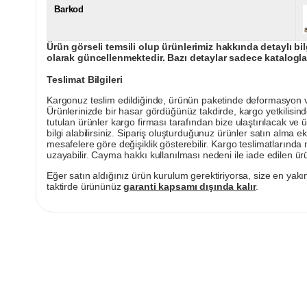
Barkod
Ürün görseli temsili olup ürünlerimiz hakkında detaylı bil
olarak güncellenmektedir. Bazı detaylar sadece kataloglar
Teslimat Bilgileri
Kargonuz teslim edildiğinde, ürünün paketinde deformasyon vey
Ürünlerinizde bir hasar gördüğünüz takdirde, kargo yetkilisind
tutulan ürünler kargo firması tarafından bize ulaştırılacak ve 
bilgi alabilirsiniz. Sipariş oluşturduğunuz ürünler satın alma ek
mesafelere göre değişiklik gösterebilir. Kargo teslimatlarınd
uzayabilir. Cayma hakkı kullanılması nedeni ile iade edilen ürü
Eğer satın aldığınız ürün kurulum gerektiriyorsa, size en yakın
taktirde ürününüz
garanti kapsamı dışında kalır
.