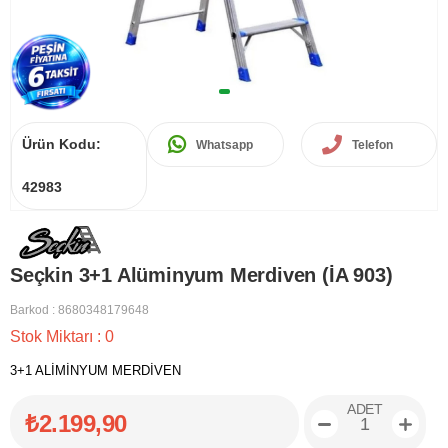
Ürün Kodu:
Whatsapp
Telefon
42983
Seçkin 3+1 Alüminyum Merdiven (İA 903)
Barkod
:
8680348179648
Stok Miktarı
:
0
3+1 ALİMİNYUM MERDİVEN
ADET
₺2.199,90