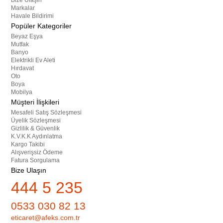
Bize Ulaşın
Markalar
Havale Bildirimi
Popüler Kategoriler
Beyaz Eşya
Mutfak
Banyo
Elektrikli Ev Aleti
Hırdavat
Oto
Boya
Mobilya
Müşteri İlişkileri
Mesafeli Satış Sözleşmesi
Üyelik Sözleşmesi
Gizlilik & Güvenlik
K.V.K.K Aydınlatma
Kargo Takibi
Alışverişsiz Ödeme
Fatura Sorgulama
Bize Ulaşın
444 5 235
0533 030 82 13
eticaret@afeks.com.tr