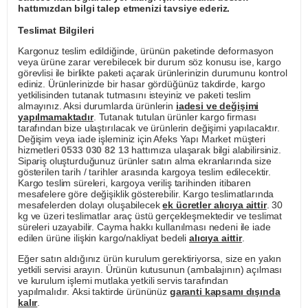
hattımızdan bilgi talep etmenizi tavsiye ederiz.
Teslimat Bilgileri
Kargonuz teslim edildiğinde, ürünün paketinde deformasyon
veya ürüne zarar verebilecek bir durum söz konusu ise, kargo
görevlisi ile birlikte paketi açarak ürünlerinizin durumunu kontrol
ediniz. Ürünlerinizde bir hasar gördüğünüz takdirde, kargo
yetkilisinden tutanak tutmasını isteyiniz ve paketi teslim
almayınız. Aksi durumlarda ürünlerin
iadesi ve değişimi
yapılmamaktadır
. Tutanak tutulan ürünler kargo firması
tarafından bize ulaştırılacak ve ürünlerin değişimi yapılacaktır.
Değişim veya iade işleminiz için Afeks Yapı Market müşteri
hizmetleri
0533 030 82 13
hattımıza ulaşarak bilgi alabilirsiniz.
Sipariş oluşturduğunuz ürünler satın alma ekranlarında size
gösterilen tarih / tarihler arasında kargoya teslim edilecektir.
Kargo teslim süreleri, kargoya veriliş tarihinden itibaren
mesafelere göre değişiklik gösterebilir. Kargo teslimatlarında
mesafelerden dolayı oluşabilecek
ek ücretler alıcıya aittir
. 30
kg ve üzeri teslimatlar araç üstü gerçekleşmektedir ve teslimat
süreleri uzayabilir. Cayma hakkı kullanılması nedeni ile iade
edilen ürüne ilişkin kargo/nakliyat bedeli
alıcıya aittir
.
Eğer satın aldığınız ürün kurulum gerektiriyorsa, size en yakın
yetkili servisi arayın. Ürünün kutusunun (ambalajının) açılması
ve kurulum işlemi mutlaka yetkili servis tarafından
yapılmalıdır. Aksi taktirde ürününüz
garanti kapsamı dışında
kalır
.