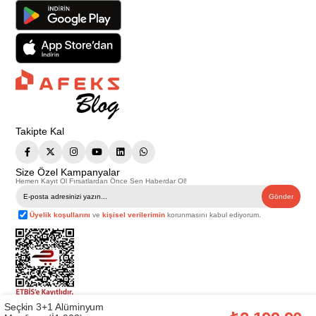
Takipte Kal
Size Özel Kampanyalar
Hemen Kayıt Ol Fırsatlardan Önce Sen Haberdar Ol!
Gönder
Üyelik koşullarını
ve
kişisel verilerimin
korunmasını kabul ediyorum.
Seçkin 3+1 Alüminyum
Telif Hakkı © 2026
Afeks Yapı Market
. Tüm hakları saklıdır.