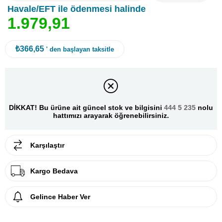
Havale/EFT ile ödenmesi halinde
1
.
9
7
9
,
9
1
₺366,65
' den başlayan taksitle
DİKKAT! Bu ürüne ait güncel stok ve bilgisini
444 5 235
nolu
hattımızı arayarak öğrenebilirsiniz.
Karşılaştır
Kargo Bedava
Gelince Haber Ver