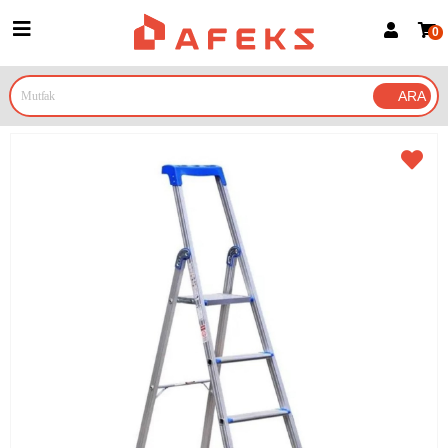
0
Üye Girişi
Üye Ol
Google İle Bağlan