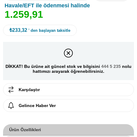
Havale/EFT ile ödenmesi halinde
1
.
2
5
9
,
9
1
₺233,32
' den başlayan taksitle
DİKKAT! Bu ürüne ait güncel stok ve bilgisini
444 5 235
nolu
hattımızı arayarak öğrenebilirsiniz.
Karşılaştır
Gelince Haber Ver
Ürün Özellikleri