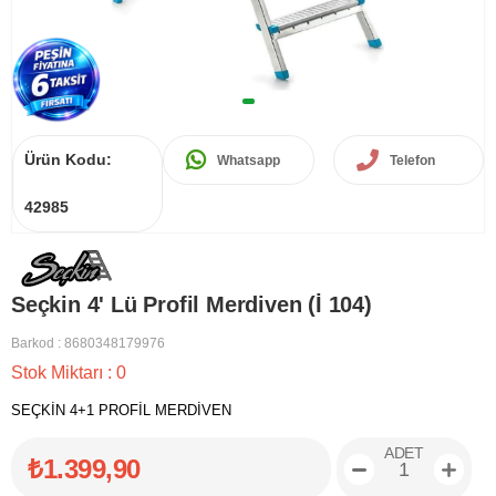
Ürün Kodu:
Whatsapp
Telefon
42985
Seçkin 4' Lü Profil Merdiven (İ 104)
Barkod
:
8680348179976
Stok Miktarı
:
0
SEÇKİN 4+1 PROFİL MERDİVEN
ADET
₺1.399,90