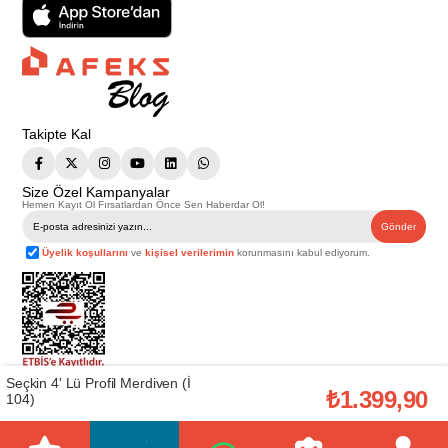
Takipte Kal
Size Özel Kampanyalar
Hemen Kayıt Ol Fırsatlardan Önce Sen Haberdar Ol!
Gönder
Üyelik koşullarını
ve
kişisel verilerimin
korunmasını kabul ediyorum.
Seçkin 4' Lü Profil Merdiven (İ
Telif Hakkı © 2026
Afeks Yapı Market
. Tüm hakları saklıdır.
₺1.399,90
104)
Bu web sitesindeki tüm ürünler ticari amaçlıdır. Web sitemizde yer alan
görsel ve yazılı içerikler firmamıza ait olup, firmamızın yazılı izni alınmadan
hiçbir yazılı/görsel içerik, logo, kopyalanamaz, kaynak gösterilemez ve
başka yerlerde kullanılamaz. İçeriklerin izin alınmadan kopyalanması ve