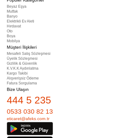
Popüler Kategoriler
Beyaz Eşya
Mutfak
Banyo
Elektrikli Ev Aleti
Hırdavat
Oto
Boya
Mobilya
Müşteri İlişkileri
Mesafeli Satış Sözleşmesi
Üyelik Sözleşmesi
Gizlilik & Güvenlik
K.V.K.K Aydınlatma
Kargo Takibi
Alışverişsiz Ödeme
Fatura Sorgulama
Bize Ulaşın
444 5 235
0533 030 82 13
eticaret@afeks.com.tr