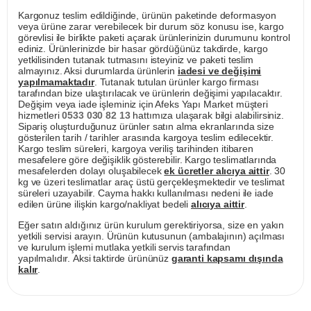
Kargonuz teslim edildiğinde, ürünün paketinde deformasyon
veya ürüne zarar verebilecek bir durum söz konusu ise, kargo
görevlisi ile birlikte paketi açarak ürünlerinizin durumunu kontrol
ediniz. Ürünlerinizde bir hasar gördüğünüz takdirde, kargo
yetkilisinden tutanak tutmasını isteyiniz ve paketi teslim
almayınız. Aksi durumlarda ürünlerin
iadesi ve değişimi
yapılmamaktadır
. Tutanak tutulan ürünler kargo firması
tarafından bize ulaştırılacak ve ürünlerin değişimi yapılacaktır.
Değişim veya iade işleminiz için Afeks Yapı Market müşteri
hizmetleri
0533 030 82 13
hattımıza ulaşarak bilgi alabilirsiniz.
Sipariş oluşturduğunuz ürünler satın alma ekranlarında size
gösterilen tarih / tarihler arasında kargoya teslim edilecektir.
Kargo teslim süreleri, kargoya veriliş tarihinden itibaren
mesafelere göre değişiklik gösterebilir. Kargo teslimatlarında
mesafelerden dolayı oluşabilecek
ek ücretler alıcıya aittir
. 30
kg ve üzeri teslimatlar araç üstü gerçekleşmektedir ve teslimat
süreleri uzayabilir. Cayma hakkı kullanılması nedeni ile iade
edilen ürüne ilişkin kargo/nakliyat bedeli
alıcıya aittir
.
Eğer satın aldığınız ürün kurulum gerektiriyorsa, size en yakın
yetkili servisi arayın. Ürünün kutusunun (ambalajının) açılması
ve kurulum işlemi mutlaka yetkili servis tarafından
yapılmalıdır. Aksi taktirde ürününüz
garanti kapsamı dışında
kalır
.