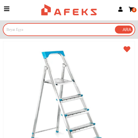
0
Üye Girişi
Üye Ol
Google İle Bağlan