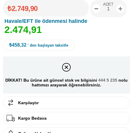
ADET
₺2.749,90
Havale/EFT ile ödenmesi halinde
2
.
4
7
4
,
9
1
₺458,32
' den başlayan taksitle
DİKKAT! Bu ürüne ait güncel stok ve bilgisini
444 5 235
nolu
hattımızı arayarak öğrenebilirsiniz.
Karşılaştır
Kargo Bedava