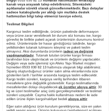
bilgiyi
0533 030 82 13
numaralı hattımızdan whatsapp
kanalı veya arayarak talep edebilirsiniz. Sitemizdeki
açıklamalar sürekli olarak güncellenmektedir. Bazı detaylar
sadece kataloglarda yer aldığı için mutlaka destek
hattımızdan bilgi talep etmenizi tavsiye ederiz.
Teslimat Bilgileri
Kargonuz teslim edildiğinde, ürünün paketinde deformasyon
veya ürüne zarar verebilecek bir durum söz konusu ise, kargo
görevlisi ile birlikte paketi açarak ürünlerinizin durumunu kontrol
ediniz. Ürünlerinizde bir hasar gördüğünüz takdirde, kargo
yetkilisinden tutanak tutmasını isteyiniz ve paketi teslim
almayınız. Aksi durumlarda ürünlerin
iadesi ve değişimi
yapılmamaktadır
. Tutanak tutulan ürünler kargo firması
tarafından bize ulaştırılacak ve ürünlerin değişimi yapılacaktır.
Değişim veya iade işleminiz için Afeks Yapı Market müşteri
hizmetleri
0533 030 82 13
hattımıza ulaşarak bilgi alabilirsiniz.
Sipariş oluşturduğunuz ürünler satın alma ekranlarında size
gösterilen tarih / tarihler arasında kargoya teslim edilecektir.
Kargo teslim süreleri, kargoya veriliş tarihinden itibaren
mesafelere göre değişiklik gösterebilir. Kargo teslimatlarında
mesafelerden dolayı oluşabilecek
ek ücretler alıcıya aittir
. 30
kg ve üzeri teslimatlar araç üstü gerçekleşmektedir ve teslimat
süreleri uzayabilir. Cayma hakkı kullanılması nedeni ile iade
edilen ürüne ilişkin kargo/nakliyat bedeli
alıcıya aittir
.
Eğer satın aldığınız ürün kurulum gerektiriyorsa, size en yakın
yetkili servisi arayın. Ürünün kutusunun (ambalajının) açılması