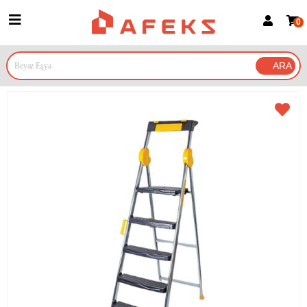
0
Üye Girişi
Üye Ol
Google İle Bağlan