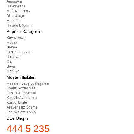
Anasayfa
Hakkımızda
Mağazalarımız
Bize Ulaşın
Markalar
Havale Bildirimi
Popüler Kategoriler
Beyaz Eşya
Mutfak
Banyo
Elektrikli Ev Aleti
Hırdavat
Oto
Boya
Mobilya
Müşteri İlişkileri
Mesafeli Satış Sözleşmesi
Üyelik Sözleşmesi
Gizlilik & Güvenlik
K.V.K.K Aydınlatma
Kargo Takibi
Alışverişsiz Ödeme
Fatura Sorgulama
Bize Ulaşın
444 5 235