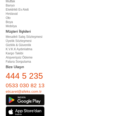
Mutfak
Banyo
Elektrikli Ev Aleti
Hırdavat
Oto
Boya
Mobilya
Müşteri İlişkileri
Mesafeli Satış Sözleşmesi
Üyelik Sözleşmesi
Gizlilik & Güvenlik
K.V.K.K Aydınlatma
Kargo Takibi
Alışverişsiz Ödeme
Fatura Sorgulama
Bize Ulaşın
444 5 235
0533 030 82 13
eticaret@afeks.com.tr