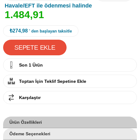
Havale/EFT ile ödenmesi halinde
1
.
4
8
4
,
9
1
₺274,98
' den başlayan taksitle
Son 1 Ürün
Toptan İçin Teklif Sepetine Ekle
Karşılaştır
Ürün Özellikleri
Ödeme Seçenekleri