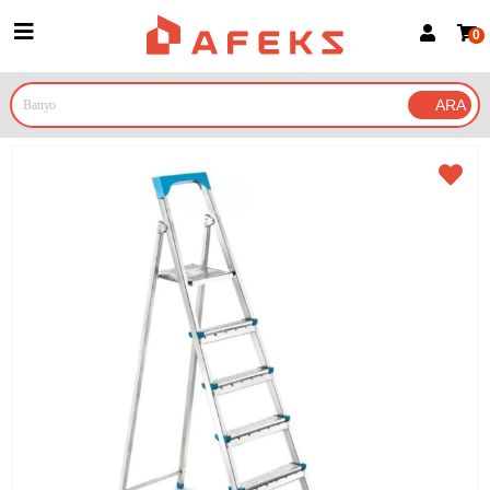
0
Üye Girişi
Üye Ol
Google İle Bağlan