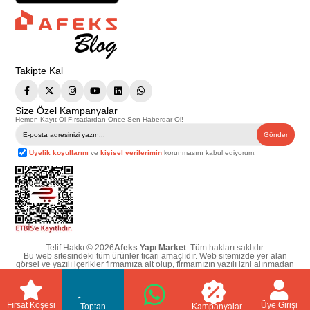
Takipte Kal
Size Özel Kampanyalar
Hemen Kayıt Ol Fırsatlardan Önce Sen Haberdar Ol!
Gönder
Üyelik koşullarını
ve
kişisel verilerimin
korunmasını kabul ediyorum.
Telif Hakkı © 2026
Afeks Yapı Market
. Tüm hakları saklıdır.
Bu web sitesindeki tüm ürünler ticari amaçlıdır. Web sitemizde yer alan
görsel ve yazılı içerikler firmamıza ait olup, firmamızın yazılı izni alınmadan
hiçbir yazılı/görsel içerik, logo, kopyalanamaz, kaynak gösterilemez ve
başka yerlerde kullanılamaz. İçeriklerin izin alınmadan kopyalanması ve
kullanılması 5846 sayılı Fikir ve Sanat Eserleri Yasasına göre suçtur.
Fırsat Köşesi
Üye Girişi
Toptan
Kampanyalar