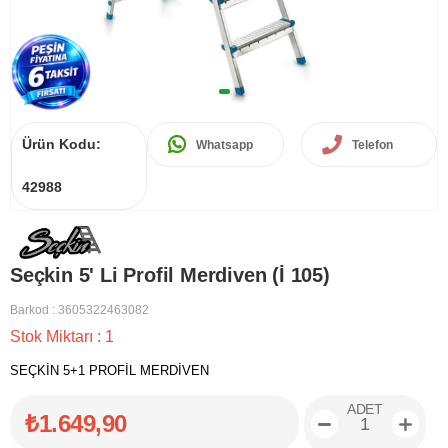
Ürün Kodu:
Whatsapp
Telefon
42988
Seçkin 5' Li Profil Merdiven (İ 105)
Barkod
:
3605322463082
Stok Miktarı
:
1
SEÇKİN 5+1 PROFİL MERDİVEN
ADET
₺1.649,90