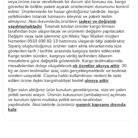
veya ürüne zarar verebilecek bir durum söz konusu ise, kargo
görevlisi ile birlikte paketi açarak ürünlerinizin durumunu kontrol
ediniz. Ürünlerinizde bir hasar gördüğünüz takdirde, kargo
yetkilisinden tutanak tutmasını isteyiniz ve paketi teslim
almayınız. Aksi durumlarda ürünlerin
iadesi ve değişimi
yapılmamaktadır
. Tutanak tutulan ürünler kargo firması
tarafından bize ulaştırılacak ve ürünlerin değişimi yapılacaktır.
Değişim veya iade işleminiz için Afeks Yapı Market müşteri
hizmetleri
0533 030 82 13
hattımıza ulaşarak bilgi alabilirsiniz.
Sipariş oluşturduğunuz ürünler satın alma ekranlarında size
gösterilen tarih / tarihler arasında kargoya teslim edilecektir.
Kargo teslim süreleri, kargoya veriliş tarihinden itibaren
mesafelere göre değişiklik gösterebilir. Kargo teslimatlarında
mesafelerden dolayı oluşabilecek
ek ücretler alıcıya aittir
. 30
kg ve üzeri teslimatlar araç üstü gerçekleşmektedir ve teslimat
süreleri uzayabilir. Cayma hakkı kullanılması nedeni ile iade
edilen ürüne ilişkin kargo/nakliyat bedeli
alıcıya aittir
.
Eğer satın aldığınız ürün kurulum gerektiriyorsa, size en yakın
yetkili servisi arayın. Ürünün kutusunun (ambalajının) açılması
ve kurulum işlemi mutlaka yetkili servis tarafından
yapılmalıdır. Aksi taktirde ürününüz
garanti kapsamı dışında
kalır
.