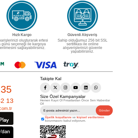
Hızlı Kargo
Güvenli Alışveriş
parişlerinizi oluşturarak ertesi
Sahip olduğumuz 256 bit SSL
ş günü seçeneği ile kargoya
sertifikası ile online
erilmesini sağlayabilirsiniz.
alışverişlerinizi güvenle
yapabilirsiniz.
Takipte Kal
235
Size Özel Kampanyalar
82 13
Hemen Kayıt Ol Fırsatlardan Önce Sen Haberdar
Ol!
com.tr
Gönder
Üyelik koşullarını
ve
kişisel verilerimin
korunmasını kabul ediyorum.