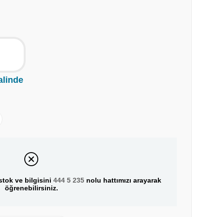
alinde
tok ve bilgisini
444 5 235
nolu hattımızı arayarak
öğrenebilirsiniz.