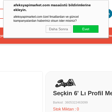
afeksyapimarket.com masaüstü bildirimlerine
ekleyin.
Toptan
afeksyapimarket.com özel fırsatlardan ve güncel
kampanyalardan haberiniz olsun ister misiniz?
Daha Sonra
Evet
ya
Elektrikli El Aleti
Aydınlatma ve Elektrik
Dekorasyon ve Ev Gere
Seçkin 6' Lı Profil M
Barkod
:
3605322463099
Stok Miktarı
:
0