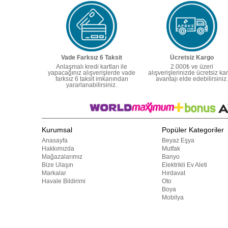
Vade Farksız 6 Taksit
Ücretsiz Kargo
Anlaşmalı kredi kartları ile
2.000₺ ve üzeri
yapacağınız alışverişlerde vade
alışverişlerinizde ücretsiz ka
farksız 6 taksit imkanından
avantajı elde edebilirsiniz.
yararlanabilirsiniz.
Kurumsal
Popüler Kategoriler
Anasayfa
Beyaz Eşya
Hakkımızda
Mutfak
Mağazalarımız
Banyo
Bize Ulaşın
Elektrikli Ev Aleti
Markalar
Hırdavat
Havale Bildirimi
Oto
Boya
Mobilya