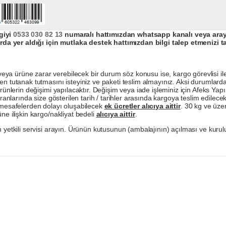
giyi
0533 030 82 13
numaralı hattımızdan whatsapp kanalı veya arayar
da yer aldığı için mutlaka destek hattımızdan bilgi talep etmenizi t
a ürüne zarar verebilecek bir durum söz konusu ise, kargo görevlisi ile b
en tutanak tutmasını isteyiniz ve paketi teslim almayınız. Aksi durumlard
ürünlerin değişimi yapılacaktır. Değişim veya iade işleminiz için Afeks Ya
ranlarında size gösterilen tarih / tarihler arasında kargoya teslim edilecekt
a mesafelerden dolayı oluşabilecek
ek ücretler alıcıya aittir
. 30 kg ve üzer
ne ilişkin kargo/nakliyat bedeli
alıcıya aittir
.
 yetkili servisi arayın. Ürünün kutusunun (ambalajının) açılması ve kurulu