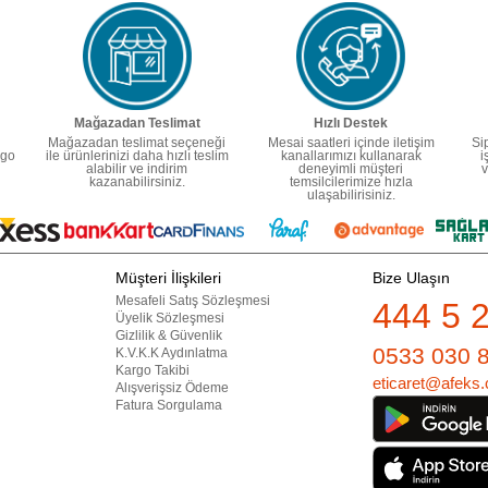
Mağazadan Teslimat
Hızlı Destek
Mağazadan teslimat seçeneği
Mesai saatleri içinde iletişim
Si
rgo
ile ürünlerinizi daha hızlı teslim
kanallarımızı kullanarak
i
alabilir ve indirim
deneyimli müşteri
v
kazanabilirsiniz.
temsilcilerimize hızla
ulaşabilirisiniz.
Müşteri İlişkileri
Bize Ulaşın
Mesafeli Satış Sözleşmesi
444 5 
Üyelik Sözleşmesi
Gizlilik & Güvenlik
0533 030 
K.V.K.K Aydınlatma
Kargo Takibi
eticaret@afeks.
Alışverişsiz Ödeme
Fatura Sorgulama