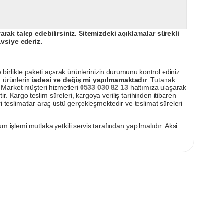
ak talep edebilirsiniz. Sitemizdeki açıklamalar sürekli
avsiye ederiz.
irlikte paketi açarak ürünlerinizin durumunu kontrol ediniz.
a ürünlerin
iadesi ve değişimi yapılmamaktadır
. Tutanak
pı Market müşteri hizmetleri
0533 030 82 13
hattımıza ulaşarak
ir. Kargo teslim süreleri, kargoya veriliş tarihinden itibaren
i teslimatlar araç üstü gerçekleşmektedir ve teslimat süreleri
m işlemi mutlaka yetkili servis tarafından yapılmalıdır. Aksi