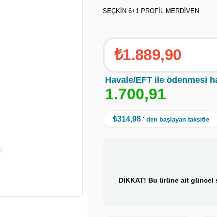
SEÇKİN 6+1 PROFİL MERDİVEN
₺1.889,90
Havale/EFT ile ödenmesi h
1
.
7
0
0
,
9
1
₺314,98
' den başlayan taksitle
DİKKAT! Bu ürüne ait güncel s