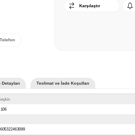
Karşılaştır
Telefon
 Detayları
Teslimat ve İade Koşulları
Seçkin
 106
3605322463099