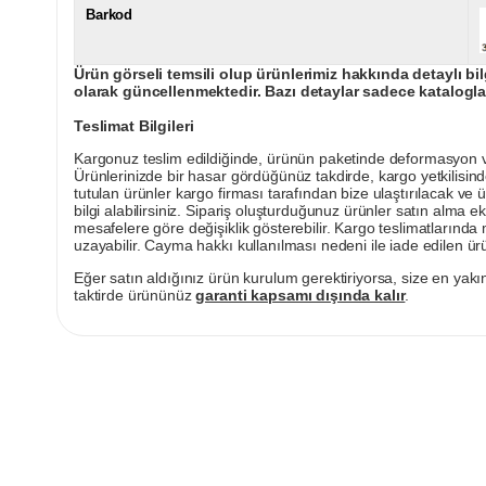
Barkod
Ürün görseli temsili olup ürünlerimiz hakkında detaylı bil
olarak güncellenmektedir. Bazı detaylar sadece kataloglar
Teslimat Bilgileri
Kargonuz teslim edildiğinde, ürünün paketinde deformasyon vey
Ürünlerinizde bir hasar gördüğünüz takdirde, kargo yetkilisind
tutulan ürünler kargo firması tarafından bize ulaştırılacak ve 
bilgi alabilirsiniz. Sipariş oluşturduğunuz ürünler satın alma ek
mesafelere göre değişiklik gösterebilir. Kargo teslimatlarınd
uzayabilir. Cayma hakkı kullanılması nedeni ile iade edilen ürü
Eğer satın aldığınız ürün kurulum gerektiriyorsa, size en yakın
taktirde ürününüz
garanti kapsamı dışında kalır
.