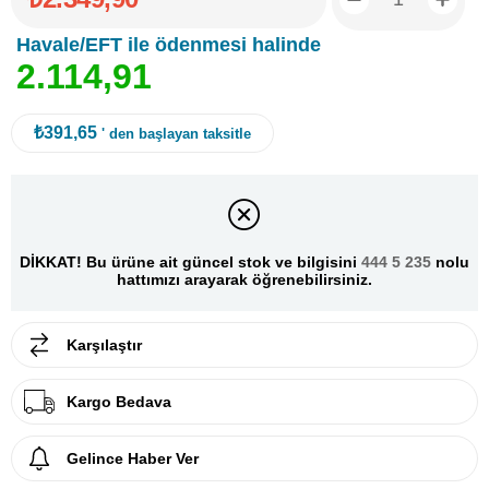
Havale/EFT ile ödenmesi halinde
2
.
1
1
4
,
9
1
₺391,65
' den başlayan taksitle
DİKKAT! Bu ürüne ait güncel stok ve bilgisini
444 5 235
nolu
hattımızı arayarak öğrenebilirsiniz.
Karşılaştır
Kargo Bedava
Gelince Haber Ver