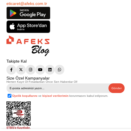
eticaret@afeks.com.tr
Takipte Kal
Size Özel Kampanyalar
Hemen Kayıt Ol Fırsatlardan Önce Sen Haberdar Ol!
Gönder
Üyelik koşullarını
ve
kişisel verilerimin
korunmasını kabul ediyorum.