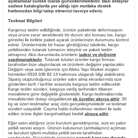
açıklamalar sürekli olarak güncellenmektedir. Bazı detaylar
sadece kataloglarda yer aldığı için mutlaka destek
hattımızdan bilgi talep etmenizi tavsiye ederiz.
Teslimat Bilgileri
Kargonuz teslim edildiğinde, ürünün paketinde deformasyon
veya ürüne zarar verebilecek bir durum söz konusu ise, kargo
görevlisi ile birlikte paketi açarak ürünlerinizin durumunu kontrol
ediniz. Ürünlerinizde bir hasar gördüğünüz takdirde, kargo
yetkilisinden tutanak tutmasını isteyiniz ve paketi teslim
almayınız. Aksi durumlarda ürünlerin
iadesi ve değişimi
yapılmamaktadır
. Tutanak tutulan ürünler kargo firması
tarafından bize ulaştırılacak ve ürünlerin değişimi yapılacaktır.
Değişim veya iade işleminiz için Afeks Yapı Market müşteri
hizmetleri
0533 030 82 13
hattımıza ulaşarak bilgi alabilirsiniz.
Sipariş oluşturduğunuz ürünler satın alma ekranlarında size
gösterilen tarih / tarihler arasında kargoya teslim edilecektir.
Kargo teslim süreleri, kargoya veriliş tarihinden itibaren
mesafelere göre değişiklik gösterebilir. Kargo teslimatlarında
mesafelerden dolayı oluşabilecek
ek ücretler alıcıya aittir
. 30
kg ve üzeri teslimatlar araç üstü gerçekleşmektedir ve teslimat
süreleri uzayabilir. Cayma hakkı kullanılması nedeni ile iade
edilen ürüne ilişkin kargo/nakliyat bedeli
alıcıya aittir
.
Eğer satın aldığınız ürün kurulum gerektiriyorsa, size en yakın
yetkili servisi arayın. Ürünün kutusunun (ambalajının) açılması
ve kurulum işlemi mutlaka yetkili servis tarafından
yapılmalıdır. Aksi taktirde ürününüz
garanti kapsamı dışında