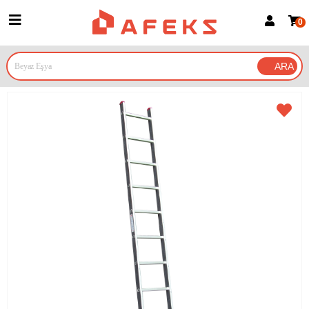
0
Üye Girişi
Üye Ol
Google İle Bağlan