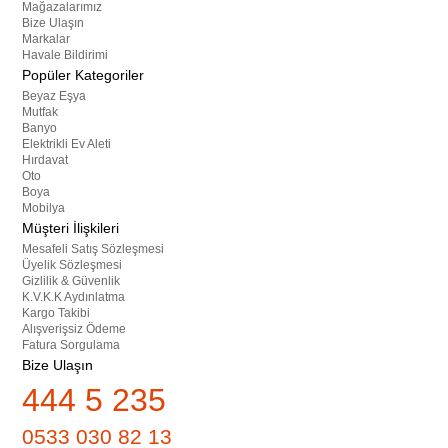
Mağazalarımız
Bize Ulaşın
Markalar
Havale Bildirimi
Popüler Kategoriler
Beyaz Eşya
Mutfak
Banyo
Elektrikli Ev Aleti
Hırdavat
Oto
Boya
Mobilya
Müşteri İlişkileri
Mesafeli Satış Sözleşmesi
Üyelik Sözleşmesi
Gizlilik & Güvenlik
K.V.K.K Aydınlatma
Kargo Takibi
Alışverişsiz Ödeme
Fatura Sorgulama
Bize Ulaşın
444 5 235
0533 030 82 13