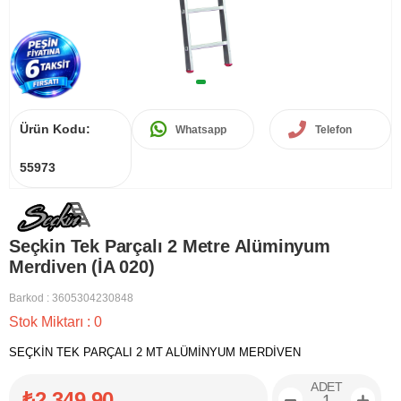
Ürün Kodu:
Whatsapp
Telefon
55973
Seçkin Tek Parçalı 2 Metre Alüminyum
Merdiven (İA 020)
Barkod
:
3605304230848
Stok Miktarı
:
0
SEÇKİN TEK PARÇALI 2 MT ALÜMİNYUM MERDİVEN
ADET
₺2.349,90