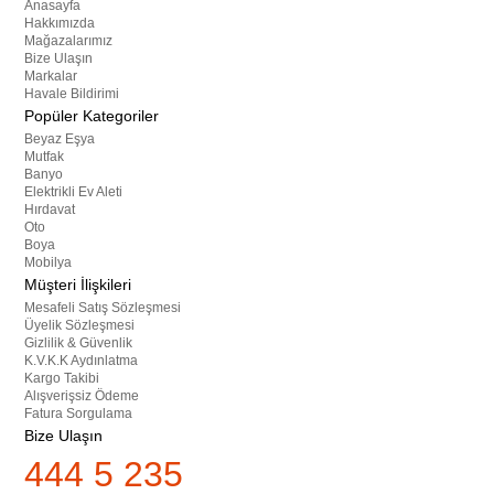
Anasayfa
Hakkımızda
Mağazalarımız
Bize Ulaşın
Markalar
Havale Bildirimi
Popüler Kategoriler
Beyaz Eşya
Mutfak
Banyo
Elektrikli Ev Aleti
Hırdavat
Oto
Boya
Mobilya
Müşteri İlişkileri
Mesafeli Satış Sözleşmesi
Üyelik Sözleşmesi
Gizlilik & Güvenlik
K.V.K.K Aydınlatma
Kargo Takibi
Alışverişsiz Ödeme
Fatura Sorgulama
Bize Ulaşın
444 5 235