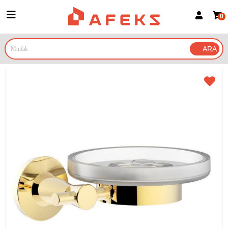
0
Üye Girişi
Üye Ol
Google İle Bağlan