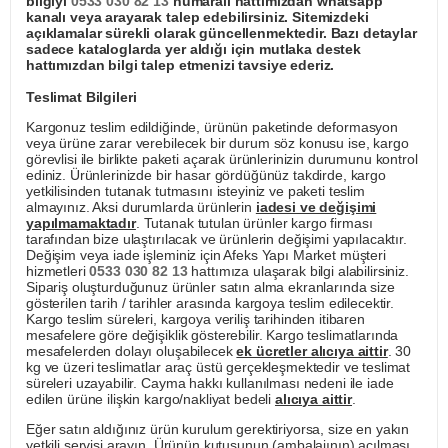
bilgiyi
0533 030 82 13
numaralı hattımızdan whatsapp
kanalı veya arayarak talep edebilirsiniz. Sitemizdeki
açıklamalar sürekli olarak güncellenmektedir. Bazı detaylar
sadece kataloglarda yer aldığı için mutlaka destek
hattımızdan bilgi talep etmenizi tavsiye ederiz.
Teslimat Bilgileri
Kargonuz teslim edildiğinde, ürünün paketinde deformasyon
veya ürüne zarar verebilecek bir durum söz konusu ise, kargo
görevlisi ile birlikte paketi açarak ürünlerinizin durumunu kontrol
ediniz. Ürünlerinizde bir hasar gördüğünüz takdirde, kargo
yetkilisinden tutanak tutmasını isteyiniz ve paketi teslim
almayınız. Aksi durumlarda ürünlerin
iadesi ve değişimi
yapılmamaktadır
. Tutanak tutulan ürünler kargo firması
tarafından bize ulaştırılacak ve ürünlerin değişimi yapılacaktır.
Değişim veya iade işleminiz için Afeks Yapı Market müşteri
hizmetleri
0533 030 82 13
hattımıza ulaşarak bilgi alabilirsiniz.
Sipariş oluşturduğunuz ürünler satın alma ekranlarında size
gösterilen tarih / tarihler arasında kargoya teslim edilecektir.
Kargo teslim süreleri, kargoya veriliş tarihinden itibaren
mesafelere göre değişiklik gösterebilir. Kargo teslimatlarında
mesafelerden dolayı oluşabilecek
ek ücretler alıcıya aittir
. 30
kg ve üzeri teslimatlar araç üstü gerçekleşmektedir ve teslimat
süreleri uzayabilir. Cayma hakkı kullanılması nedeni ile iade
edilen ürüne ilişkin kargo/nakliyat bedeli
alıcıya aittir
.
Eğer satın aldığınız ürün kurulum gerektiriyorsa, size en yakın
yetkili servisi arayın. Ürünün kutusunun (ambalajının) açılması