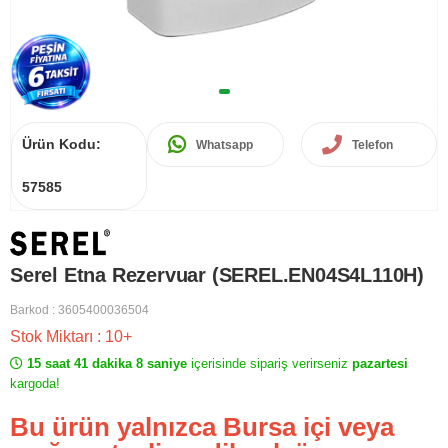
Ürün Kodu:
Whatsapp
Telefon
57585
Serel Etna Rezervuar (SEREL.EN04S4L110H)
Barkod
:
3605400036504
Stok Miktarı
:
10+
15 saat 41 dakika 8 saniye
içerisinde sipariş verirseniz
pazartesi
kargoda!
Bu ürün yalnızca Bursa içi veya