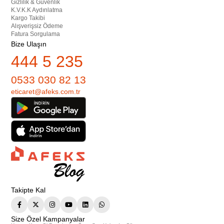
Gizlilik & Güvenlik
K.V.K.K Aydınlatma
Kargo Takibi
Alışverişsiz Ödeme
Fatura Sorgulama
Bize Ulaşın
444 5 235
0533 030 82 13
eticaret@afeks.com.tr
Takipte Kal
Size Özel Kampanyalar