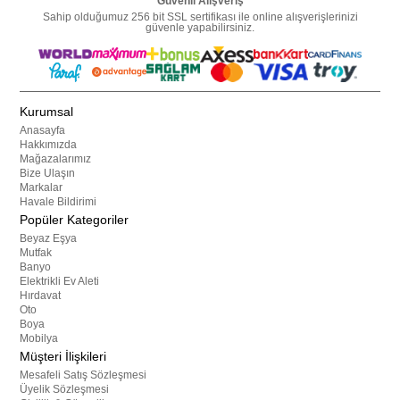
Güvenli Alışveriş
Sahip olduğumuz 256 bit SSL sertifikası ile online alışverişlerinizi
güvenle yapabilirsiniz.
Kurumsal
Anasayfa
Hakkımızda
Mağazalarımız
Bize Ulaşın
Markalar
Havale Bildirimi
Popüler Kategoriler
Beyaz Eşya
Mutfak
Banyo
Elektrikli Ev Aleti
Hırdavat
Oto
Boya
Mobilya
Müşteri İlişkileri
Mesafeli Satış Sözleşmesi
Üyelik Sözleşmesi