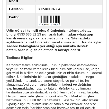
Model
EAN Kodu
3605400036504
Barkod
Ürün görseli temsili olup ürünlerimiz hakkında detaylı
bilgiyi
0533 030 82 13
numaralı hattımızdan whatsapp
kanalı veya arayarak talep edebilirsiniz. Sitemizdeki
açıklamalar sürekli olarak güncellenmektedir. Bazı detaylar
sadece kataloglarda yer aldığı için mutlaka destek
hattımızdan bilgi talep etmenizi tavsiye ederiz.
Teslimat Bilgileri
Kargonuz teslim edildiğinde, ürünün paketinde deformasyon
veya ürüne zarar verebilecek bir durum söz konusu ise, kargo
görevlisi ile birlikte paketi açarak ürünlerinizin durumunu kontrol
ediniz. Ürünlerinizde bir hasar gördüğünüz takdirde, kargo
yetkilisinden tutanak tutmasını isteyiniz ve paketi teslim
almayınız. Aksi durumlarda ürünlerin
iadesi ve değişimi
yapılmamaktadır
. Tutanak tutulan ürünler kargo firması
tarafından bize ulaştırılacak ve ürünlerin değişimi yapılacaktır.
Değişim veya iade işleminiz için Afeks Yapı Market müşteri
hizmetleri
0533 030 82 13
hattımıza ulaşarak bilgi alabilirsiniz.
Sipariş oluşturduğunuz ürünler satın alma ekranlarında size
gösterilen tarih / tarihler arasında kargoya teslim edilecektir.