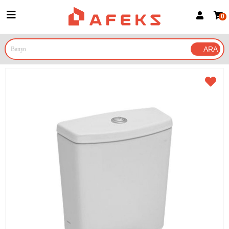
0
Üye Girişi
Üye Ol
Google İle Bağlan