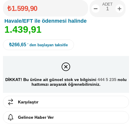
ADET
₺1.599,90
Havale/EFT ile ödenmesi halinde
1
.
4
3
9
,
9
1
₺266,65
' den başlayan taksitle
DİKKAT! Bu ürüne ait güncel stok ve bilgisini
444 5 235
nolu
hattımızı arayarak öğrenebilirsiniz.
Karşılaştır
Gelince Haber Ver