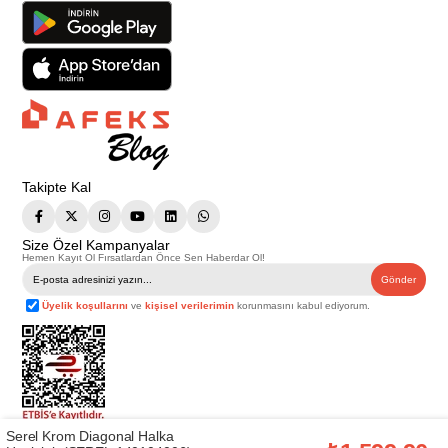
Takipte Kal
Size Özel Kampanyalar
Hemen Kayıt Ol Fırsatlardan Önce Sen Haberdar Ol!
Gönder
Üyelik koşullarını
ve
kişisel verilerimin
korunmasını kabul ediyorum.
Serel Krom Diagonal Halka
Telif Hakkı © 2026
Afeks Yapı Market
. Tüm hakları saklıdır.