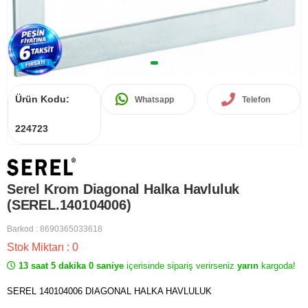
Ürün Kodu:
Whatsapp
Telefon
224723
Serel Krom Diagonal Halka Havluluk
(SEREL.140104006)
Barkod
:
8690365033618
Stok Miktarı
:
0
13 saat 5 dakika 0 saniye
içerisinde sipariş verirseniz
yarın
kargoda!
SEREL 140104006 DIAGONAL HALKA HAVLULUK