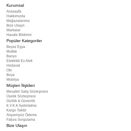
Kurumsal
Anasayfa
Hakkımızda
Mağazalarımız
Bize Ulaşın
Markalar
Havale Bildirimi
Popüler Kategoriler
Beyaz Eşya
Mutfak
Banyo
Elektrikli Ev Aleti
Hırdavat
Oto
Boya
Mobilya
Müşteri İlişkileri
Mesafeli Satış Sözleşmesi
Üyelik Sözleşmesi
Gizlilik & Güvenlik
K.V.K.K Aydınlatma
Kargo Takibi
Alışverişsiz Ödeme
Fatura Sorgulama
Bize Ulaşın