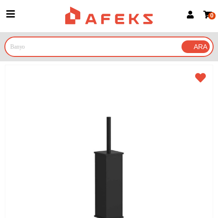
0
Üye Girişi
Üye Ol
Google İle Bağlan