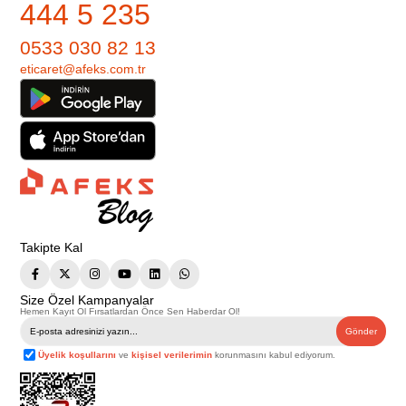
444 5 235
0533 030 82 13
eticaret@afeks.com.tr
Takipte Kal
Size Özel Kampanyalar
Hemen Kayıt Ol Fırsatlardan Önce Sen Haberdar Ol!
Gönder
Üyelik koşullarını
ve
kişisel verilerimin
korunmasını kabul ediyorum.