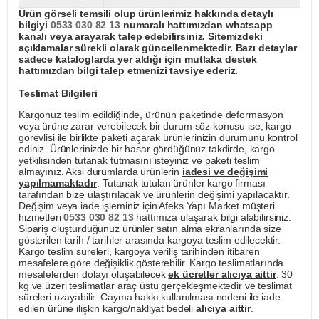
Ürün görseli temsili olup ürünlerimiz hakkında detaylı
bilgiyi
0533 030 82 13
numaralı hattımızdan whatsapp
kanalı veya arayarak talep edebilirsiniz. Sitemizdeki
açıklamalar sürekli olarak güncellenmektedir. Bazı detaylar
sadece kataloglarda yer aldığı için mutlaka destek
hattımızdan bilgi talep etmenizi tavsiye ederiz.
Teslimat Bilgileri
Kargonuz teslim edildiğinde, ürünün paketinde deformasyon
veya ürüne zarar verebilecek bir durum söz konusu ise, kargo
görevlisi ile birlikte paketi açarak ürünlerinizin durumunu kontrol
ediniz. Ürünlerinizde bir hasar gördüğünüz takdirde, kargo
yetkilisinden tutanak tutmasını isteyiniz ve paketi teslim
almayınız. Aksi durumlarda ürünlerin
iadesi ve değişimi
yapılmamaktadır
. Tutanak tutulan ürünler kargo firması
tarafından bize ulaştırılacak ve ürünlerin değişimi yapılacaktır.
Değişim veya iade işleminiz için Afeks Yapı Market müşteri
hizmetleri
0533 030 82 13
hattımıza ulaşarak bilgi alabilirsiniz.
Sipariş oluşturduğunuz ürünler satın alma ekranlarında size
gösterilen tarih / tarihler arasında kargoya teslim edilecektir.
Kargo teslim süreleri, kargoya veriliş tarihinden itibaren
mesafelere göre değişiklik gösterebilir. Kargo teslimatlarında
mesafelerden dolayı oluşabilecek
ek ücretler alıcıya aittir
. 30
kg ve üzeri teslimatlar araç üstü gerçekleşmektedir ve teslimat
süreleri uzayabilir. Cayma hakkı kullanılması nedeni ile iade
edilen ürüne ilişkin kargo/nakliyat bedeli
alıcıya aittir
.