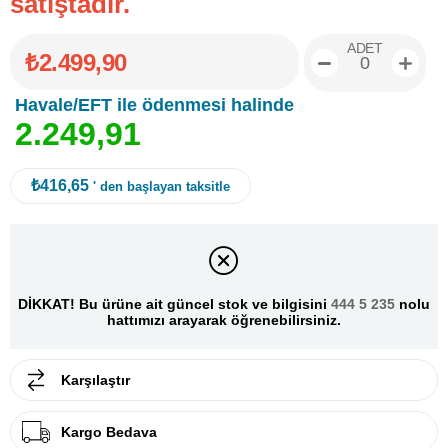
satıştadır.
ADET
₺2.499,90
Havale/EFT ile ödenmesi halinde
2
.
2
4
9
,
9
1
₺416,65
' den başlayan taksitle
DİKKAT! Bu ürüne ait güncel stok ve bilgisini
444 5 235
nolu
hattımızı arayarak öğrenebilirsiniz.
Karşılaştır
Kargo Bedava