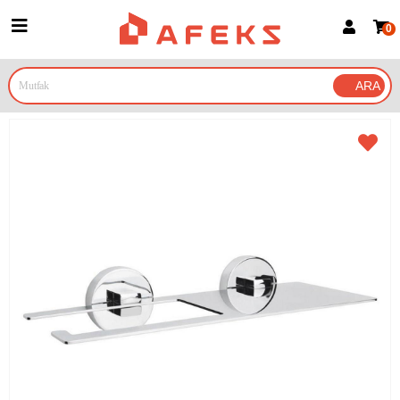
0
Üye Girişi
Üye Ol
Google İle Bağlan