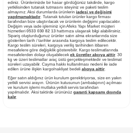
ediniz. Ürünlerinizde bir hasar gördüğünüz takdirde, kargo
yetkilisinden tutanak tutmasını isteyiniz ve paketi teslim
almayınız. Aksi durumlarda ürünlerin
iadesi ve değişimi
yapılmamaktadır
. Tutanak tutulan ürünler kargo firması
tarafından bize ulaştırılacak ve ürünlerin değişimi yapılacaktır.
Değişim veya iade işleminiz için Afeks Yapı Market müşteri
hizmetleri
0533 030 82 13
hattımıza ulaşarak bilgi alabilirsiniz.
Sipariş oluşturduğunuz ürünler satın alma ekranlarında size
gösterilen tarih / tarihler arasında kargoya teslim edilecektir.
Kargo teslim süreleri, kargoya veriliş tarihinden itibaren
mesafelere göre değişiklik gösterebilir. Kargo teslimatlarında
mesafelerden dolayı oluşabilecek
ek ücretler alıcıya aittir
. 30
kg ve üzeri teslimatlar araç üstü gerçekleşmektedir ve teslimat
süreleri uzayabilir. Cayma hakkı kullanılması nedeni ile iade
edilen ürüne ilişkin kargo/nakliyat bedeli
alıcıya aittir
.
Eğer satın aldığınız ürün kurulum gerektiriyorsa, size en yakın
yetkili servisi arayın. Ürünün kutusunun (ambalajının) açılması
ve kurulum işlemi mutlaka yetkili servis tarafından
yapılmalıdır. Aksi taktirde ürününüz
garanti kapsamı dışında
kalır
.