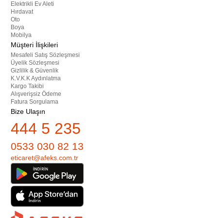
Elektrikli Ev Aleti
Hırdavat
Oto
Boya
Mobilya
Müşteri İlişkileri
Mesafeli Satış Sözleşmesi
Üyelik Sözleşmesi
Gizlilik & Güvenlik
K.V.K.K Aydınlatma
Kargo Takibi
Alışverişsiz Ödeme
Fatura Sorgulama
Bize Ulaşın
444 5 235
0533 030 82 13
eticaret@afeks.com.tr