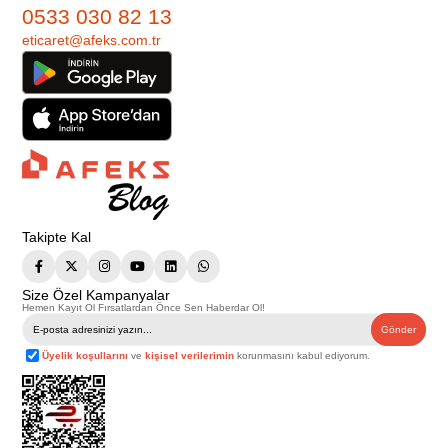
0533 030 82 13
eticaret@afeks.com.tr
Takipte Kal
Size Özel Kampanyalar
Hemen Kayıt Ol Fırsatlardan Önce Sen Haberdar Ol!
Gönder
Üyelik koşullarını
ve
kişisel verilerimin
korunmasını kabul ediyorum.