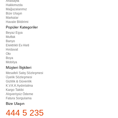
Anasayfa
Hakkımızda
Mağazalarımız
Bize Ulaşın
Markalar
Havale Bildirimi
Popüler Kategoriler
Beyaz Eşya
Mutfak
Banyo
Elektrikli Ev Aleti
Hırdavat
Oto
Boya
Mobilya
Müşteri İlişkileri
Mesafeli Satış Sözleşmesi
Üyelik Sözleşmesi
Gizlilik & Güvenlik
K.V.K.K Aydınlatma
Kargo Takibi
Alışverişsiz Ödeme
Fatura Sorgulama
Bize Ulaşın
444 5 235