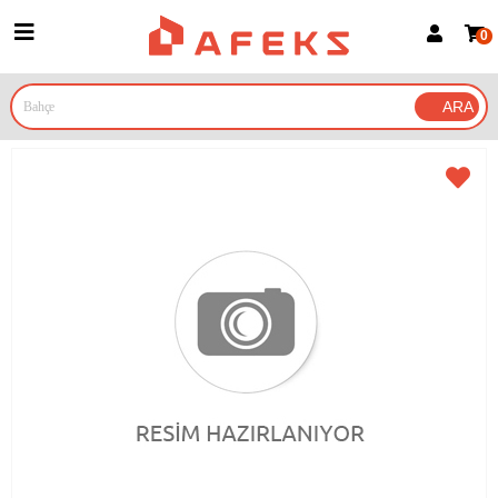
0
Üye Girişi
Üye Ol
Google İle Bağlan