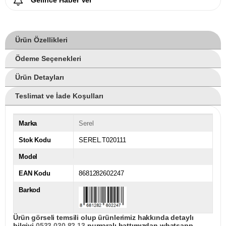
Gelince Haber Ver
Ürün Özellikleri
Ödeme Seçenekleri
Ürün Detayları
Teslimat ve İade Koşulları
Marka
Serel
Stok Kodu
SEREL.T020111
Model
EAN Kodu
8681282602247
Barkod
Ürün görseli temsili olup ürünlerimiz hakkında detaylı
bilgiyi
0533 030 82 13
numaralı hattımızdan whatsapp