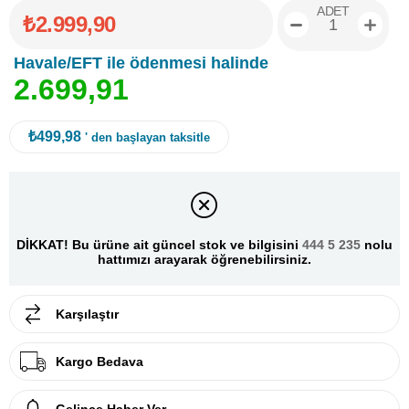
ADET
₺2.999,90
Havale/EFT ile ödenmesi halinde
2
.
6
9
9
,
9
1
₺499,98
' den başlayan taksitle
DİKKAT! Bu ürüne ait güncel stok ve bilgisini
444 5 235
nolu
hattımızı arayarak öğrenebilirsiniz.
Karşılaştır
Kargo Bedava