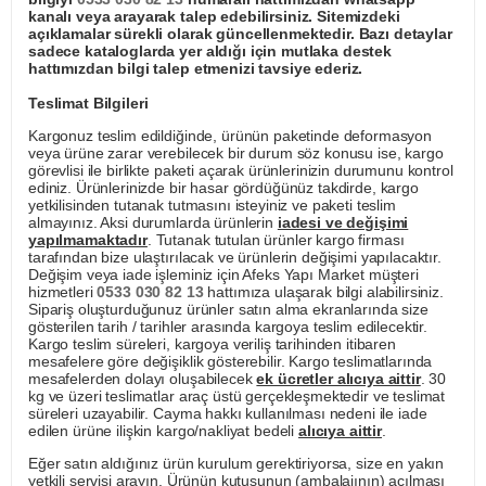
kanalı veya arayarak talep edebilirsiniz. Sitemizdeki
açıklamalar sürekli olarak güncellenmektedir. Bazı detaylar
sadece kataloglarda yer aldığı için mutlaka destek
hattımızdan bilgi talep etmenizi tavsiye ederiz.
Teslimat Bilgileri
Kargonuz teslim edildiğinde, ürünün paketinde deformasyon
veya ürüne zarar verebilecek bir durum söz konusu ise, kargo
görevlisi ile birlikte paketi açarak ürünlerinizin durumunu kontrol
ediniz. Ürünlerinizde bir hasar gördüğünüz takdirde, kargo
yetkilisinden tutanak tutmasını isteyiniz ve paketi teslim
almayınız. Aksi durumlarda ürünlerin
iadesi ve değişimi
yapılmamaktadır
. Tutanak tutulan ürünler kargo firması
tarafından bize ulaştırılacak ve ürünlerin değişimi yapılacaktır.
Değişim veya iade işleminiz için Afeks Yapı Market müşteri
hizmetleri
0533 030 82 13
hattımıza ulaşarak bilgi alabilirsiniz.
Sipariş oluşturduğunuz ürünler satın alma ekranlarında size
gösterilen tarih / tarihler arasında kargoya teslim edilecektir.
Kargo teslim süreleri, kargoya veriliş tarihinden itibaren
mesafelere göre değişiklik gösterebilir. Kargo teslimatlarında
mesafelerden dolayı oluşabilecek
ek ücretler alıcıya aittir
. 30
kg ve üzeri teslimatlar araç üstü gerçekleşmektedir ve teslimat
süreleri uzayabilir. Cayma hakkı kullanılması nedeni ile iade
edilen ürüne ilişkin kargo/nakliyat bedeli
alıcıya aittir
.
Eğer satın aldığınız ürün kurulum gerektiriyorsa, size en yakın
yetkili servisi arayın. Ürünün kutusunun (ambalajının) açılması