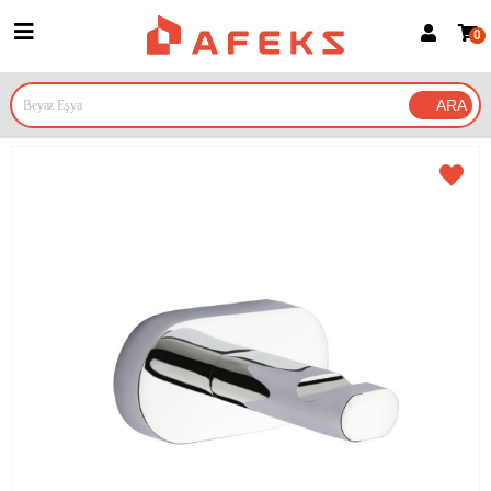
0
Üye Girişi
Üye Ol
Google İle Bağlan