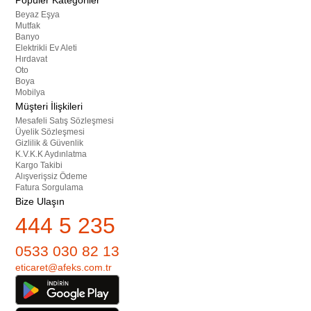
Popüler Kategoriler
Beyaz Eşya
Mutfak
Banyo
Elektrikli Ev Aleti
Hırdavat
Oto
Boya
Mobilya
Müşteri İlişkileri
Mesafeli Satış Sözleşmesi
Üyelik Sözleşmesi
Gizlilik & Güvenlik
K.V.K.K Aydınlatma
Kargo Takibi
Alışverişsiz Ödeme
Fatura Sorgulama
Bize Ulaşın
444 5 235
0533 030 82 13
eticaret@afeks.com.tr