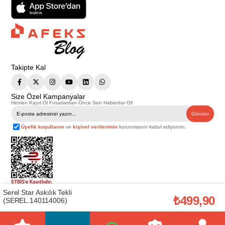
Takipte Kal
Size Özel Kampanyalar
Hemen Kayıt Ol Fırsatlardan Önce Sen Haberdar Ol!
Gönder
Üyelik koşullarını
ve
kişisel verilerimin
korunmasını kabul ediyorum.
Serel Star Askılık Tekli
Telif Hakkı © 2026
Afeks Yapı Market
. Tüm hakları saklıdır.
₺499,90
(SEREL.140114006)
Bu web sitesindeki tüm ürünler ticari amaçlıdır. Web sitemizde yer alan
görsel ve yazılı içerikler firmamıza ait olup, firmamızın yazılı izni alınmadan
hiçbir yazılı/görsel içerik, logo, kopyalanamaz, kaynak gösterilemez ve
başka yerlerde kullanılamaz. İçeriklerin izin alınmadan kopyalanması ve