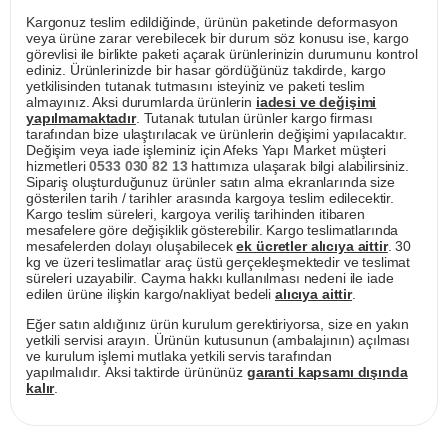
Kargonuz teslim edildiğinde, ürünün paketinde deformasyon
veya ürüne zarar verebilecek bir durum söz konusu ise, kargo
görevlisi ile birlikte paketi açarak ürünlerinizin durumunu kontrol
ediniz. Ürünlerinizde bir hasar gördüğünüz takdirde, kargo
yetkilisinden tutanak tutmasını isteyiniz ve paketi teslim
almayınız. Aksi durumlarda ürünlerin
iadesi ve değişimi
yapılmamaktadır
. Tutanak tutulan ürünler kargo firması
tarafından bize ulaştırılacak ve ürünlerin değişimi yapılacaktır.
Değişim veya iade işleminiz için Afeks Yapı Market müşteri
hizmetleri
0533 030 82 13
hattımıza ulaşarak bilgi alabilirsiniz.
Sipariş oluşturduğunuz ürünler satın alma ekranlarında size
gösterilen tarih / tarihler arasında kargoya teslim edilecektir.
Kargo teslim süreleri, kargoya veriliş tarihinden itibaren
mesafelere göre değişiklik gösterebilir. Kargo teslimatlarında
mesafelerden dolayı oluşabilecek
ek ücretler alıcıya aittir
. 30
kg ve üzeri teslimatlar araç üstü gerçekleşmektedir ve teslimat
süreleri uzayabilir. Cayma hakkı kullanılması nedeni ile iade
edilen ürüne ilişkin kargo/nakliyat bedeli
alıcıya aittir
.
Eğer satın aldığınız ürün kurulum gerektiriyorsa, size en yakın
yetkili servisi arayın. Ürünün kutusunun (ambalajının) açılması
ve kurulum işlemi mutlaka yetkili servis tarafından
yapılmalıdır. Aksi taktirde ürününüz
garanti kapsamı dışında
kalır
.