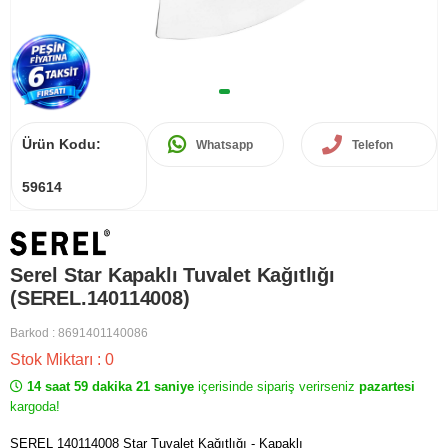
Ürün Kodu:
Whatsapp
Telefon
59614
Serel Star Kapaklı Tuvalet Kağıtlığı
(SEREL.140114008)
Barkod
:
8691401140086
Stok Miktarı
:
0
14 saat 59 dakika 21 saniye
içerisinde sipariş verirseniz
pazartesi
kargoda!
SEREL 140114008 Star Tuvalet Kağıtlığı - Kapaklı