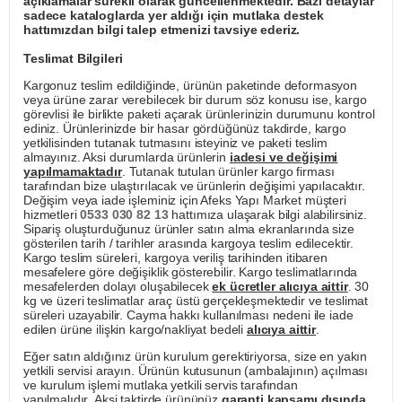
açıklamalar sürekli olarak güncellenmektedir. Bazı detaylar
sadece kataloglarda yer aldığı için mutlaka destek
hattımızdan bilgi talep etmenizi tavsiye ederiz.
Teslimat Bilgileri
Kargonuz teslim edildiğinde, ürünün paketinde deformasyon
veya ürüne zarar verebilecek bir durum söz konusu ise, kargo
görevlisi ile birlikte paketi açarak ürünlerinizin durumunu kontrol
ediniz. Ürünlerinizde bir hasar gördüğünüz takdirde, kargo
yetkilisinden tutanak tutmasını isteyiniz ve paketi teslim
almayınız. Aksi durumlarda ürünlerin
iadesi ve değişimi
yapılmamaktadır
. Tutanak tutulan ürünler kargo firması
tarafından bize ulaştırılacak ve ürünlerin değişimi yapılacaktır.
Değişim veya iade işleminiz için Afeks Yapı Market müşteri
hizmetleri
0533 030 82 13
hattımıza ulaşarak bilgi alabilirsiniz.
Sipariş oluşturduğunuz ürünler satın alma ekranlarında size
gösterilen tarih / tarihler arasında kargoya teslim edilecektir.
Kargo teslim süreleri, kargoya veriliş tarihinden itibaren
mesafelere göre değişiklik gösterebilir. Kargo teslimatlarında
mesafelerden dolayı oluşabilecek
ek ücretler alıcıya aittir
. 30
kg ve üzeri teslimatlar araç üstü gerçekleşmektedir ve teslimat
süreleri uzayabilir. Cayma hakkı kullanılması nedeni ile iade
edilen ürüne ilişkin kargo/nakliyat bedeli
alıcıya aittir
.
Eğer satın aldığınız ürün kurulum gerektiriyorsa, size en yakın
yetkili servisi arayın. Ürünün kutusunun (ambalajının) açılması
ve kurulum işlemi mutlaka yetkili servis tarafından
yapılmalıdır. Aksi taktirde ürününüz
garanti kapsamı dışında