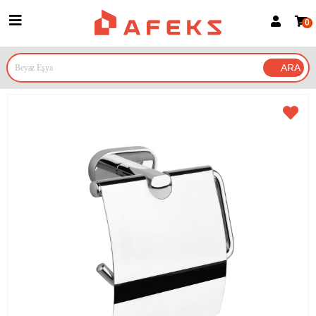
0
Üye Girişi
Üye Ol
Google İle Bağlan