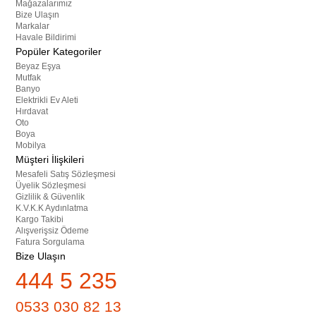
Mağazalarımız
Bize Ulaşın
Markalar
Havale Bildirimi
Popüler Kategoriler
Beyaz Eşya
Mutfak
Banyo
Elektrikli Ev Aleti
Hırdavat
Oto
Boya
Mobilya
Müşteri İlişkileri
Mesafeli Satış Sözleşmesi
Üyelik Sözleşmesi
Gizlilik & Güvenlik
K.V.K.K Aydınlatma
Kargo Takibi
Alışverişsiz Ödeme
Fatura Sorgulama
Bize Ulaşın
444 5 235
0533 030 82 13