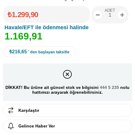
ADET
₺1.299,90
Havale/EFT ile ödenmesi halinde
1
.
1
6
9
,
9
1
₺216,65
' den başlayan taksitle
DİKKAT! Bu ürüne ait güncel stok ve bilgisini
444 5 235
nolu
hattımızı arayarak öğrenebilirsiniz.
Karşılaştır
Gelince Haber Ver