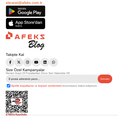
eticaret@afeks.com.tr
Takipte Kal
Size Özel Kampanyalar
Hemen Kayıt Ol Fırsatlardan Önce Sen Haberdar Ol!
Gönder
Üyelik koşullarını
ve
kişisel verilerimin
korunmasını kabul ediyorum.