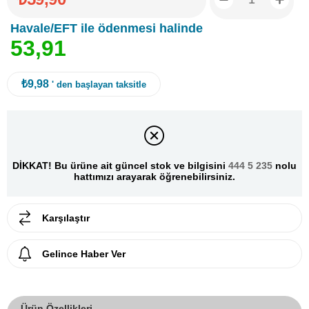
Havale/EFT ile ödenmesi halinde
5
3
,
9
1
₺9,98
' den başlayan taksitle
DİKKAT! Bu ürüne ait güncel stok ve bilgisini
444 5 235
nolu
hattımızı arayarak öğrenebilirsiniz.
Karşılaştır
Gelince Haber Ver
Ürün Özellikleri