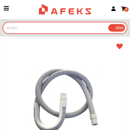
0
Üye Girişi
Üye Ol
Google İle Bağlan