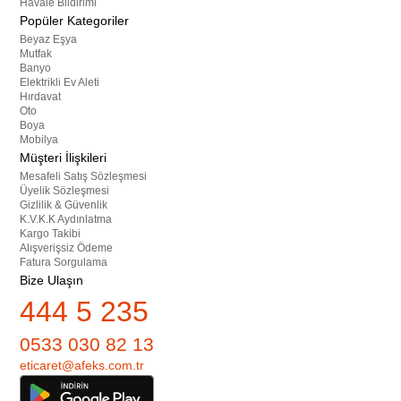
Havale Bildirimi
Popüler Kategoriler
Beyaz Eşya
Mutfak
Banyo
Elektrikli Ev Aleti
Hırdavat
Oto
Boya
Mobilya
Müşteri İlişkileri
Mesafeli Satış Sözleşmesi
Üyelik Sözleşmesi
Gizlilik & Güvenlik
K.V.K.K Aydınlatma
Kargo Takibi
Alışverişsiz Ödeme
Fatura Sorgulama
Bize Ulaşın
444 5 235
0533 030 82 13
eticaret@afeks.com.tr