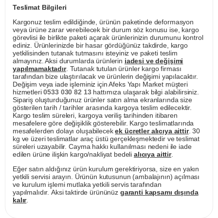
Teslimat Bilgileri
Kargonuz teslim edildiğinde, ürünün paketinde deformasyon
veya ürüne zarar verebilecek bir durum söz konusu ise, kargo
görevlisi ile birlikte paketi açarak ürünlerinizin durumunu kontrol
ediniz. Ürünlerinizde bir hasar gördüğünüz takdirde, kargo
yetkilisinden tutanak tutmasını isteyiniz ve paketi teslim
almayınız. Aksi durumlarda ürünlerin
iadesi ve değişimi
yapılmamaktadır
. Tutanak tutulan ürünler kargo firması
tarafından bize ulaştırılacak ve ürünlerin değişimi yapılacaktır.
Değişim veya iade işleminiz için Afeks Yapı Market müşteri
hizmetleri
0533 030 82 13
hattımıza ulaşarak bilgi alabilirsiniz.
Sipariş oluşturduğunuz ürünler satın alma ekranlarında size
gösterilen tarih / tarihler arasında kargoya teslim edilecektir.
Kargo teslim süreleri, kargoya veriliş tarihinden itibaren
mesafelere göre değişiklik gösterebilir. Kargo teslimatlarında
mesafelerden dolayı oluşabilecek
ek ücretler alıcıya aittir
. 30
kg ve üzeri teslimatlar araç üstü gerçekleşmektedir ve teslimat
süreleri uzayabilir. Cayma hakkı kullanılması nedeni ile iade
edilen ürüne ilişkin kargo/nakliyat bedeli
alıcıya aittir
.
Eğer satın aldığınız ürün kurulum gerektiriyorsa, size en yakın
yetkili servisi arayın. Ürünün kutusunun (ambalajının) açılması
ve kurulum işlemi mutlaka yetkili servis tarafından
yapılmalıdır. Aksi taktirde ürününüz
garanti kapsamı dışında
kalır
.