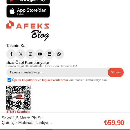
Takipte Kal
Size Özel Kampanyalar
Hemen Kayıt Ol Fırsatlardan Önce Sen Haberdar Ol!
Gönder
Üyelik koşullarını
ve
kişisel verilerimin
korunmasını kabul ediyorum.
Seval 1,5 Metre Pis Su
Telif Hakkı © 2026
Afeks Yapı Market
. Tüm hakları saklıdır.
₺59,90
Çamaşır Makinası Tahliye
Bu web sitesindeki tüm ürünler ticari amaçlıdır. Web sitemizde yer alan
Hortumu (SEVAL-530)
görsel ve yazılı içerikler firmamıza ait olup, firmamızın yazılı izni alınmadan