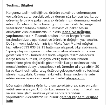
Teslimat Bilgileri
Kargonuz teslim edildiğinde, ürünün paketinde deformasyon
veya ürüne zarar verebilecek bir durum söz konusu ise, kargo
görevlisi ile birlikte paketi açarak ürünlerinizin durumunu kontrol
ediniz. Ürünlerinizde bir hasar gördüğünüz takdirde, kargo
yetkilisinden tutanak tutmasını isteyiniz ve paketi teslim
almayınız. Aksi durumlarda ürünlerin
iadesi ve değişimi
yapılmamaktadır
. Tutanak tutulan ürünler kargo firması
tarafından bize ulaştırılacak ve ürünlerin değişimi yapılacaktır.
Değişim veya iade işleminiz için Afeks Yapı Market müşteri
hizmetleri
0533 030 82 13
hattımıza ulaşarak bilgi alabilirsiniz.
Sipariş oluşturduğunuz ürünler satın alma ekranlarında size
gösterilen tarih / tarihler arasında kargoya teslim edilecektir.
Kargo teslim süreleri, kargoya veriliş tarihinden itibaren
mesafelere göre değişiklik gösterebilir. Kargo teslimatlarında
mesafelerden dolayı oluşabilecek
ek ücretler alıcıya aittir
. 30
kg ve üzeri teslimatlar araç üstü gerçekleşmektedir ve teslimat
süreleri uzayabilir. Cayma hakkı kullanılması nedeni ile iade
edilen ürüne ilişkin kargo/nakliyat bedeli
alıcıya aittir
.
Eğer satın aldığınız ürün kurulum gerektiriyorsa, size en yakın
yetkili servisi arayın. Ürünün kutusunun (ambalajının) açılması
ve kurulum işlemi mutlaka yetkili servis tarafından
yapılmalıdır. Aksi taktirde ürününüz
garanti kapsamı dışında
kalır
.