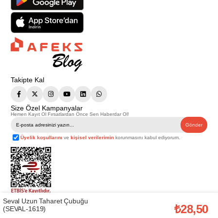
Takipte Kal
Size Özel Kampanyalar
Hemen Kayıt Ol Fırsatlardan Önce Sen Haberdar Ol!
Gönder
Üyelik koşullarını
ve
kişisel verilerimin
korunmasını kabul ediyorum.
Seval Uzun Taharet Çubuğu
Telif Hakkı © 2026
Afeks Yapı Market
. Tüm hakları saklıdır.
₺28,50
(SEVAL-1619)
Bu web sitesindeki tüm ürünler ticari amaçlıdır. Web sitemizde yer alan
görsel ve yazılı içerikler firmamıza ait olup, firmamızın yazılı izni alınmadan