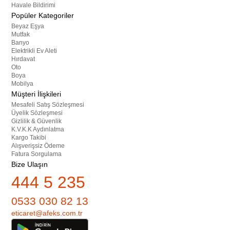
Havale Bildirimi
Popüler Kategoriler
Beyaz Eşya
Mutfak
Banyo
Elektrikli Ev Aleti
Hırdavat
Oto
Boya
Mobilya
Müşteri İlişkileri
Mesafeli Satış Sözleşmesi
Üyelik Sözleşmesi
Gizlilik & Güvenlik
K.V.K.K Aydınlatma
Kargo Takibi
Alışverişsiz Ödeme
Fatura Sorgulama
Bize Ulaşın
444 5 235
0533 030 82 13
eticaret@afeks.com.tr