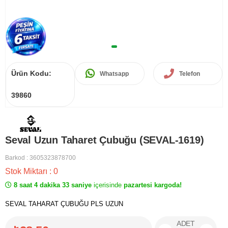
Ürün Kodu:
Whatsapp
Telefon
39860
Seval Uzun Taharet Çubuğu (SEVAL-1619)
Barkod
:
3605323878700
Stok Miktarı
:
0
8 saat 4 dakika 33 saniye
içerisinde
pazartesi kargoda!
SEVAL TAHARAT ÇUBUĞU PLS UZUN
ADET