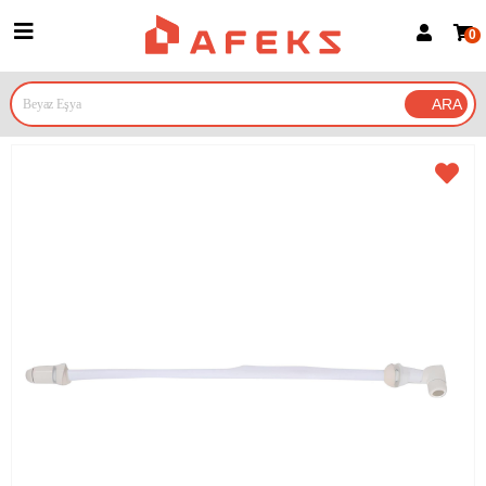
0
Üye Girişi
Üye Ol
Google İle Bağlan