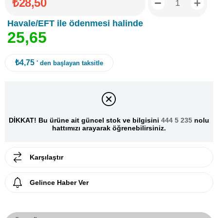
₺28,50
Havale/EFT ile ödenmesi halinde
2
5
,
6
5
₺4,75
' den başlayan taksitle
DİKKAT! Bu ürüne ait güncel stok ve bilgisini
444 5 235
nolu
hattımızı arayarak öğrenebilirsiniz.
Karşılaştır
Gelince Haber Ver