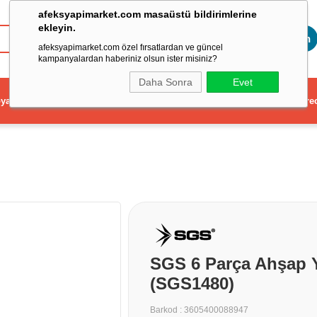
afeksyapimarket.com masaüstü bildirimlerine
ekleyin.
Toptan
afeksyapimarket.com özel fırsatlardan ve güncel
kampanyalardan haberiniz olsun ister misiniz?
Daha Sonra
Evet
ya
Elektrikli El Aleti
Aydınlatma ve Elektrik
Dekorasyon ve Ev Gere
SGS 6 Parça Ahşap 
(SGS1480)
Barkod
:
3605400088947