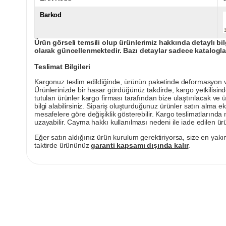
Barkod
Ürün görseli temsili olup ürünlerimiz hakkında detaylı bil
olarak güncellenmektedir. Bazı detaylar sadece kataloglar
Teslimat Bilgileri
Kargonuz teslim edildiğinde, ürünün paketinde deformasyon vey
Ürünlerinizde bir hasar gördüğünüz takdirde, kargo yetkilisind
tutulan ürünler kargo firması tarafından bize ulaştırılacak ve 
bilgi alabilirsiniz. Sipariş oluşturduğunuz ürünler satın alma ek
mesafelere göre değişiklik gösterebilir. Kargo teslimatlarınd
uzayabilir. Cayma hakkı kullanılması nedeni ile iade edilen ürü
Eğer satın aldığınız ürün kurulum gerektiriyorsa, size en yakın
taktirde ürününüz
garanti kapsamı dışında kalır
.