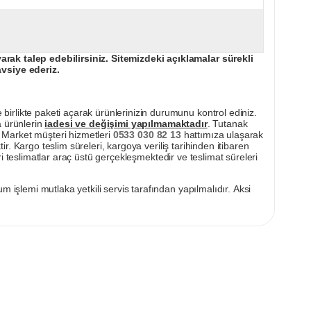
ak talep edebilirsiniz. Sitemizdeki açıklamalar sürekli
avsiye ederiz.
irlikte paketi açarak ürünlerinizin durumunu kontrol ediniz.
a ürünlerin
iadesi ve değişimi yapılmamaktadır
. Tutanak
pı Market müşteri hizmetleri
0533 030 82 13
hattımıza ulaşarak
ir. Kargo teslim süreleri, kargoya veriliş tarihinden itibaren
i teslimatlar araç üstü gerçekleşmektedir ve teslimat süreleri
m işlemi mutlaka yetkili servis tarafından yapılmalıdır. Aksi