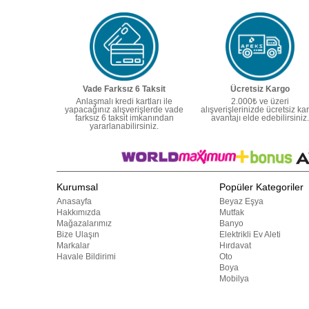
Vade Farksız 6 Taksit
Ücretsiz Kargo
Anlaşmalı kredi kartları ile
2.000₺ ve üzeri
yapacağınız alışverişlerde vade
alışverişlerinizde ücretsiz ka
farksız 6 taksit imkanından
avantajı elde edebilirsiniz.
yararlanabilirsiniz.
Kurumsal
Popüler Kategoriler
Anasayfa
Beyaz Eşya
Hakkımızda
Mutfak
Mağazalarımız
Banyo
Bize Ulaşın
Elektrikli Ev Aleti
Markalar
Hırdavat
Havale Bildirimi
Oto
Boya
Mobilya