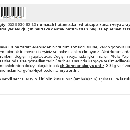
giyi
0533 030 82 13
numaralı hattımızdan whatsapp kanalı veya arayar
da yer aldığı için mutlaka destek hattımızdan bilgi talep etmenizi t
a ürüne zarar verebilecek bir durum söz konusu ise, kargo görevlisi ile b
en tutanak tutmasını isteyiniz ve paketi teslim almayınız. Aksi durumlard
ürünlerin değişimi yapılacaktır. Değişim veya iade işleminiz için Afeks Ya
ranlarında size gösterilen tarih / tarihler arasında kargoya teslim edilecekt
a mesafelerden dolayı oluşabilecek
ek ücretler alıcıya aittir
. 30 kg ve üzer
ne ilişkin kargo/nakliyat bedeli
alıcıya aittir
.
 yetkili servisi arayın. Ürünün kutusunun (ambalajının) açılması ve kurulu