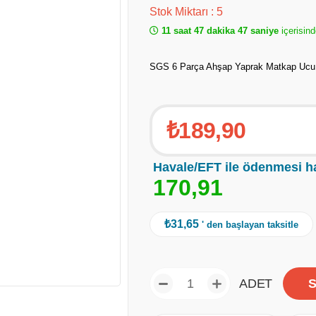
Stok Miktarı
:
5
11 saat 47 dakika 46 saniye
içerisind
SGS 6 Parça Ahşap Yaprak Matkap Ucu 
₺189,90
Havale/EFT ile ödenmesi h
1
7
0
,
9
1
₺31,65
' den başlayan taksitle
ADET