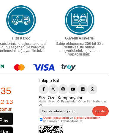
Hızlı Kargo
Güvenli Alışveriş
parişlerinizi oluşturarak ertesi
Sahip olduğumuz 256 bit SSL
ş günü seçeneği ile kargoya
sertifikası ile online
erilmesini sağlayabilirsiniz.
alışverişlerinizi güvenle
yapabilirsiniz.
Takipte Kal
235
Size Özel Kampanyalar
82 13
Hemen Kayıt Ol Fırsatlardan Önce Sen Haberdar
Ol!
com.tr
Gönder
Üyelik koşullarını
ve
kişisel verilerimin
korunmasını kabul ediyorum.