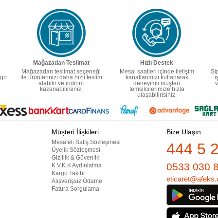
Mağazadan Teslimat
Hızlı Destek
Mağazadan teslimat seçeneği
Mesai saatleri içinde iletişim
Si
rgo
ile ürünlerinizi daha hızlı teslim
kanallarımızı kullanarak
i
alabilir ve indirim
deneyimli müşteri
v
kazanabilirsiniz.
temsilcilerimize hızla
ulaşabilirisiniz.
Müşteri İlişkileri
Bize Ulaşın
Mesafeli Satış Sözleşmesi
444 5 
Üyelik Sözleşmesi
Gizlilik & Güvenlik
0533 030 
K.V.K.K Aydınlatma
Kargo Takibi
eticaret@afeks.
Alışverişsiz Ödeme
Fatura Sorgulama