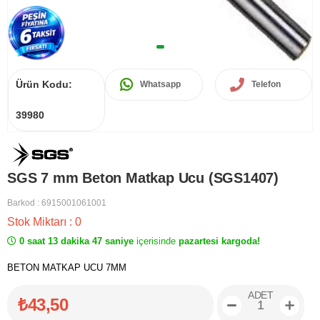
Ürün Kodu:
Whatsapp
Telefon
39980
SGS 7 mm Beton Matkap Ucu (SGS1407)
Barkod
:
6915001061001
Stok Miktarı
:
0
0 saat 13 dakika 47 saniye
içerisinde
pazartesi kargoda!
BETON MATKAP UCU 7MM
ADET
₺43,50