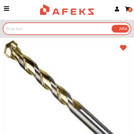
0
Üye Girişi
Üye Ol
Google İle Bağlan