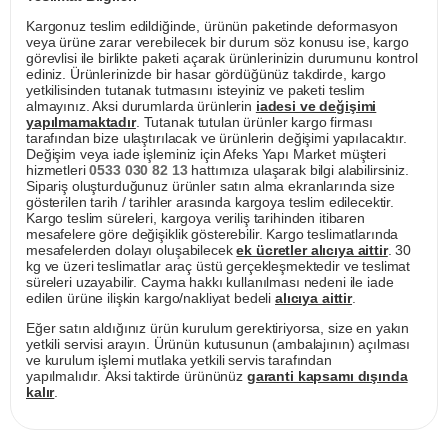
Kargonuz teslim edildiğinde, ürünün paketinde deformasyon
veya ürüne zarar verebilecek bir durum söz konusu ise, kargo
görevlisi ile birlikte paketi açarak ürünlerinizin durumunu kontrol
ediniz. Ürünlerinizde bir hasar gördüğünüz takdirde, kargo
yetkilisinden tutanak tutmasını isteyiniz ve paketi teslim
almayınız. Aksi durumlarda ürünlerin
iadesi ve değişimi
yapılmamaktadır
. Tutanak tutulan ürünler kargo firması
tarafından bize ulaştırılacak ve ürünlerin değişimi yapılacaktır.
Değişim veya iade işleminiz için Afeks Yapı Market müşteri
hizmetleri
0533 030 82 13
hattımıza ulaşarak bilgi alabilirsiniz.
Sipariş oluşturduğunuz ürünler satın alma ekranlarında size
gösterilen tarih / tarihler arasında kargoya teslim edilecektir.
Kargo teslim süreleri, kargoya veriliş tarihinden itibaren
mesafelere göre değişiklik gösterebilir. Kargo teslimatlarında
mesafelerden dolayı oluşabilecek
ek ücretler alıcıya aittir
. 30
kg ve üzeri teslimatlar araç üstü gerçekleşmektedir ve teslimat
süreleri uzayabilir. Cayma hakkı kullanılması nedeni ile iade
edilen ürüne ilişkin kargo/nakliyat bedeli
alıcıya aittir
.
Eğer satın aldığınız ürün kurulum gerektiriyorsa, size en yakın
yetkili servisi arayın. Ürünün kutusunun (ambalajının) açılması
ve kurulum işlemi mutlaka yetkili servis tarafından
yapılmalıdır. Aksi taktirde ürününüz
garanti kapsamı dışında
kalır
.