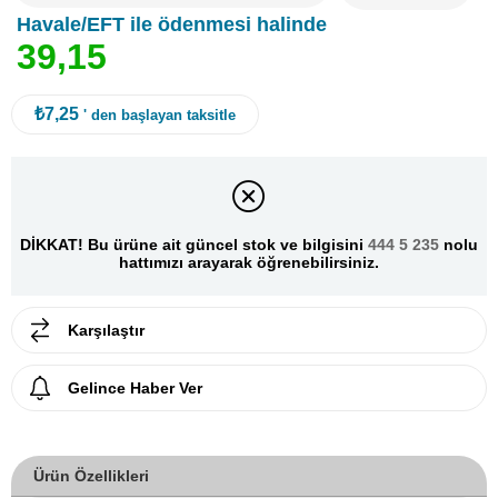
Havale/EFT ile ödenmesi halinde
3
9
,
1
5
₺7,25
' den başlayan taksitle
DİKKAT! Bu ürüne ait güncel stok ve bilgisini
444 5 235
nolu
hattımızı arayarak öğrenebilirsiniz.
Karşılaştır
Gelince Haber Ver
Ürün Özellikleri