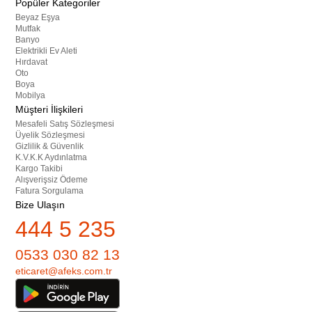
Popüler Kategoriler
Beyaz Eşya
Mutfak
Banyo
Elektrikli Ev Aleti
Hırdavat
Oto
Boya
Mobilya
Müşteri İlişkileri
Mesafeli Satış Sözleşmesi
Üyelik Sözleşmesi
Gizlilik & Güvenlik
K.V.K.K Aydınlatma
Kargo Takibi
Alışverişsiz Ödeme
Fatura Sorgulama
Bize Ulaşın
444 5 235
0533 030 82 13
eticaret@afeks.com.tr