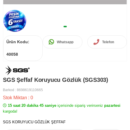
Ürün Kodu:
Whatsapp
Telefon
40058
SGS Şeffaf Koruyucu Gözlük (SGS303)
Barkod
:
8698619110665
Stok Miktarı
:
0
15 saat 20 dakika 45 saniye
içerisinde sipariş verirseniz
pazartesi
kargoda!
SGS KORUYUCU GÖZLÜK ŞEFFAF