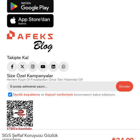
Takipte Kal
Size Özel Kampanyalar
Hemen Kayıt Ol Fırsatlardan Önce Sen Haberdar Ol!
Gönder
Üyelik koşullarını
ve
kişisel verilerimin
korunmasını kabul ediyorum.
SGS Şeffaf Koruyucu Gözlük
Telif Hakkı © 2026
Afeks Yapı Market
. Tüm hakları saklıdır.