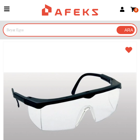
0
Üye Girişi
Üye Ol
Google İle Bağlan