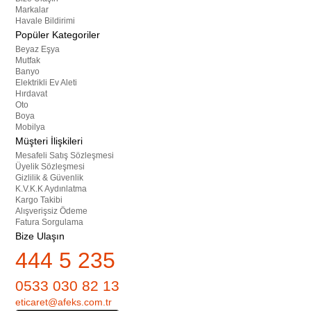
Markalar
Havale Bildirimi
Popüler Kategoriler
Beyaz Eşya
Mutfak
Banyo
Elektrikli Ev Aleti
Hırdavat
Oto
Boya
Mobilya
Müşteri İlişkileri
Mesafeli Satış Sözleşmesi
Üyelik Sözleşmesi
Gizlilik & Güvenlik
K.V.K.K Aydınlatma
Kargo Takibi
Alışverişsiz Ödeme
Fatura Sorgulama
Bize Ulaşın
444 5 235
0533 030 82 13
eticaret@afeks.com.tr