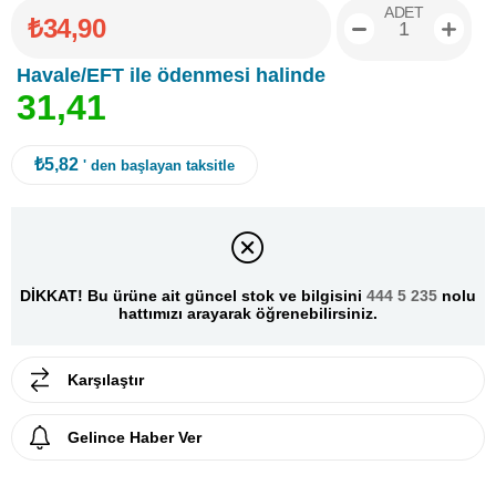
ADET
₺34,90
Havale/EFT ile ödenmesi halinde
3
1
,
4
1
₺5,82
' den başlayan taksitle
DİKKAT! Bu ürüne ait güncel stok ve bilgisini
444 5 235
nolu
hattımızı arayarak öğrenebilirsiniz.
Karşılaştır
Gelince Haber Ver