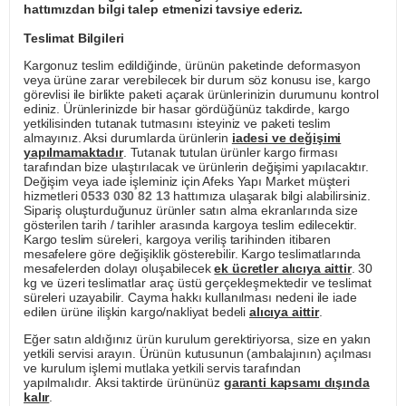
hattımızdan bilgi talep etmenizi tavsiye ederiz.
Teslimat Bilgileri
Kargonuz teslim edildiğinde, ürünün paketinde deformasyon
veya ürüne zarar verebilecek bir durum söz konusu ise, kargo
görevlisi ile birlikte paketi açarak ürünlerinizin durumunu kontrol
ediniz. Ürünlerinizde bir hasar gördüğünüz takdirde, kargo
yetkilisinden tutanak tutmasını isteyiniz ve paketi teslim
almayınız. Aksi durumlarda ürünlerin
iadesi ve değişimi
yapılmamaktadır
. Tutanak tutulan ürünler kargo firması
tarafından bize ulaştırılacak ve ürünlerin değişimi yapılacaktır.
Değişim veya iade işleminiz için Afeks Yapı Market müşteri
hizmetleri
0533 030 82 13
hattımıza ulaşarak bilgi alabilirsiniz.
Sipariş oluşturduğunuz ürünler satın alma ekranlarında size
gösterilen tarih / tarihler arasında kargoya teslim edilecektir.
Kargo teslim süreleri, kargoya veriliş tarihinden itibaren
mesafelere göre değişiklik gösterebilir. Kargo teslimatlarında
mesafelerden dolayı oluşabilecek
ek ücretler alıcıya aittir
. 30
kg ve üzeri teslimatlar araç üstü gerçekleşmektedir ve teslimat
süreleri uzayabilir. Cayma hakkı kullanılması nedeni ile iade
edilen ürüne ilişkin kargo/nakliyat bedeli
alıcıya aittir
.
Eğer satın aldığınız ürün kurulum gerektiriyorsa, size en yakın
yetkili servisi arayın. Ürünün kutusunun (ambalajının) açılması
ve kurulum işlemi mutlaka yetkili servis tarafından
yapılmalıdır. Aksi taktirde ürününüz
garanti kapsamı dışında
kalır
.