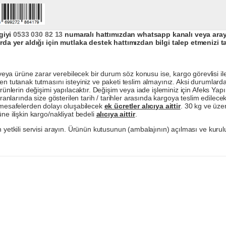
giyi
0533 030 82 13
numaralı hattımızdan whatsapp kanalı veya arayar
da yer aldığı için mutlaka destek hattımızdan bilgi talep etmenizi t
a ürüne zarar verebilecek bir durum söz konusu ise, kargo görevlisi ile b
en tutanak tutmasını isteyiniz ve paketi teslim almayınız. Aksi durumlard
ürünlerin değişimi yapılacaktır. Değişim veya iade işleminiz için Afeks Ya
ranlarında size gösterilen tarih / tarihler arasında kargoya teslim edilecekt
a mesafelerden dolayı oluşabilecek
ek ücretler alıcıya aittir
. 30 kg ve üzer
ne ilişkin kargo/nakliyat bedeli
alıcıya aittir
.
 yetkili servisi arayın. Ürünün kutusunun (ambalajının) açılması ve kurulu