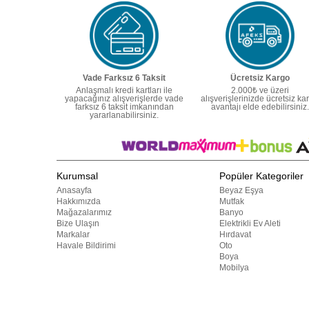
Vade Farksız 6 Taksit
Ücretsiz Kargo
Anlaşmalı kredi kartları ile
2.000₺ ve üzeri
yapacağınız alışverişlerde vade
alışverişlerinizde ücretsiz ka
farksız 6 taksit imkanından
avantajı elde edebilirsiniz.
yararlanabilirsiniz.
Kurumsal
Popüler Kategoriler
Anasayfa
Beyaz Eşya
Hakkımızda
Mutfak
Mağazalarımız
Banyo
Bize Ulaşın
Elektrikli Ev Aleti
Markalar
Hırdavat
Havale Bildirimi
Oto
Boya
Mobilya