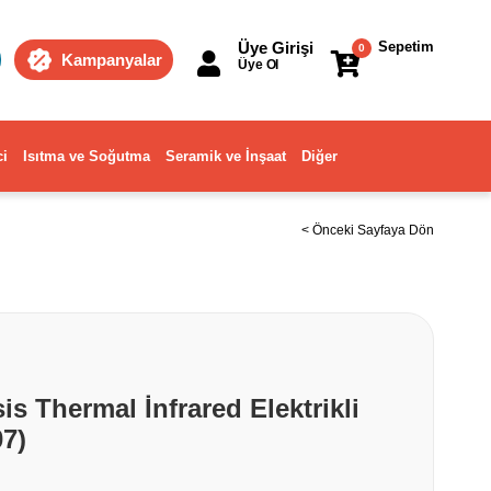
Üye Girişi
Sepetim
0
Kampanyalar
Üye Ol
ci
Isıtma ve Soğutma
Seramik ve İnşaat
Diğer
< Önceki Sayfaya Dön
is Thermal İnfrared Elektrikli
07)