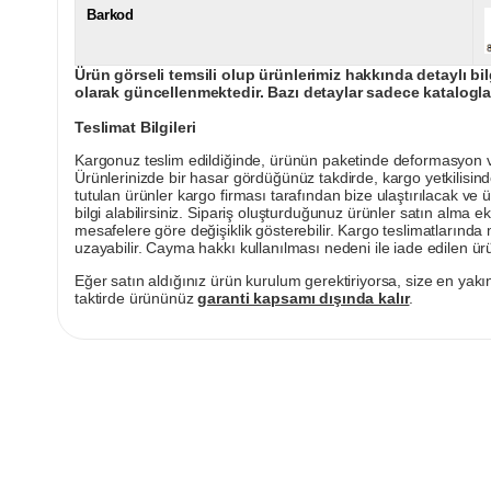
Barkod
Ürün görseli temsili olup ürünlerimiz hakkında detaylı bil
olarak güncellenmektedir. Bazı detaylar sadece kataloglar
Teslimat Bilgileri
Kargonuz teslim edildiğinde, ürünün paketinde deformasyon vey
Ürünlerinizde bir hasar gördüğünüz takdirde, kargo yetkilisind
tutulan ürünler kargo firması tarafından bize ulaştırılacak ve 
bilgi alabilirsiniz. Sipariş oluşturduğunuz ürünler satın alma ek
mesafelere göre değişiklik gösterebilir. Kargo teslimatlarınd
uzayabilir. Cayma hakkı kullanılması nedeni ile iade edilen ürü
Eğer satın aldığınız ürün kurulum gerektiriyorsa, size en yakın
taktirde ürününüz
garanti kapsamı dışında kalır
.