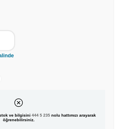
alinde
tok ve bilgisini
444 5 235
nolu hattımızı arayarak
öğrenebilirsiniz.