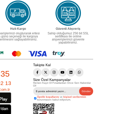
Hızlı Kargo
Güvenli Alışveriş
parişlerinizi oluşturarak ertesi
Sahip olduğumuz 256 bit SSL
ş günü seçeneği ile kargoya
sertifikası ile online
erilmesini sağlayabilirsiniz.
alışverişlerinizi güvenle
yapabilirsiniz.
Takipte Kal
235
Size Özel Kampanyalar
82 13
Hemen Kayıt Ol Fırsatlardan Önce Sen Haberdar
Ol!
com.tr
Gönder
Üyelik koşullarını
ve
kişisel verilerimin
korunmasını kabul ediyorum.