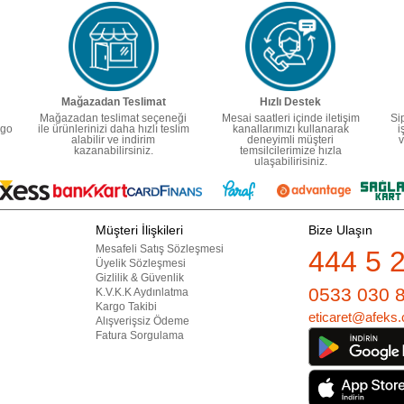
Mağazadan Teslimat
Hızlı Destek
Mağazadan teslimat seçeneği
Mesai saatleri içinde iletişim
Si
rgo
ile ürünlerinizi daha hızlı teslim
kanallarımızı kullanarak
i
alabilir ve indirim
deneyimli müşteri
v
kazanabilirsiniz.
temsilcilerimize hızla
ulaşabilirisiniz.
Müşteri İlişkileri
Bize Ulaşın
Mesafeli Satış Sözleşmesi
444 5 
Üyelik Sözleşmesi
Gizlilik & Güvenlik
0533 030 
K.V.K.K Aydınlatma
Kargo Takibi
eticaret@afeks.
Alışverişsiz Ödeme
Fatura Sorgulama