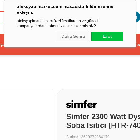
afeksyapimarket.com masaüstü bildirimlerine
ekleyin.
Toptan
afeksyapimarket.com özel fırsatlardan ve güncel
kampanyalardan haberiniz olsun ister misiniz?
Daha Sonra
Evet
ya
Elektrikli El Aleti
Aydınlatma ve Elektrik
Dekorasyon ve Ev Gere
Simfer 2300 Watt Dys
Soba Isıtıcı (HTR-74
Barkod
:
8699272864179