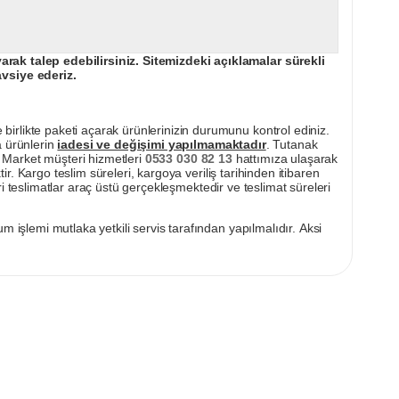
ak talep edebilirsiniz. Sitemizdeki açıklamalar sürekli
avsiye ederiz.
irlikte paketi açarak ürünlerinizin durumunu kontrol ediniz.
a ürünlerin
iadesi ve değişimi yapılmamaktadır
. Tutanak
pı Market müşteri hizmetleri
0533 030 82 13
hattımıza ulaşarak
ir. Kargo teslim süreleri, kargoya veriliş tarihinden itibaren
i teslimatlar araç üstü gerçekleşmektedir ve teslimat süreleri
m işlemi mutlaka yetkili servis tarafından yapılmalıdır. Aksi