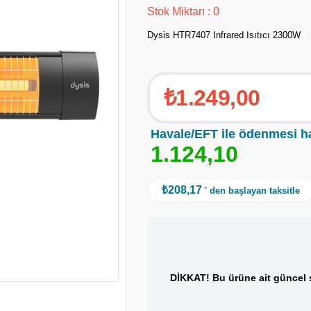
Stok Miktarı
:
0
Dysis HTR7407 Infrared Isıtıcı 2300W
₺1.249,00
Havale/EFT ile ödenmesi h
1
.
1
2
4
,
1
0
₺208,17
' den başlayan taksitle
DİKKAT! Bu ürüne ait güncel s