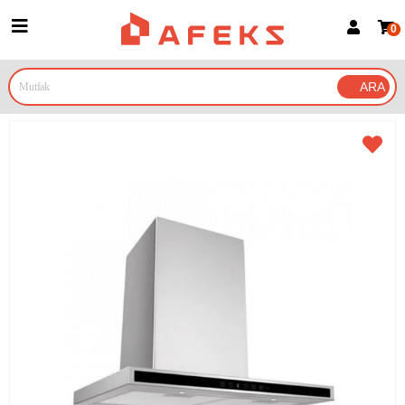
0
Üye Girişi
Üye Ol
Google İle Bağlan