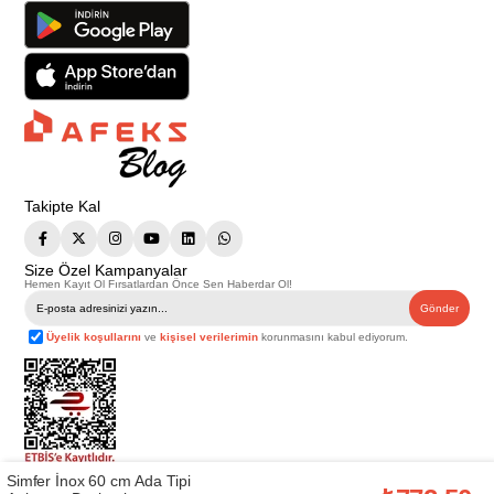
Takipte Kal
Size Özel Kampanyalar
Hemen Kayıt Ol Fırsatlardan Önce Sen Haberdar Ol!
Gönder
Üyelik koşullarını
ve
kişisel verilerimin
korunmasını kabul ediyorum.
Simfer İnox 60 cm Ada Tipi
Telif Hakkı © 2026
Afeks Yapı Market
. Tüm hakları saklıdır.