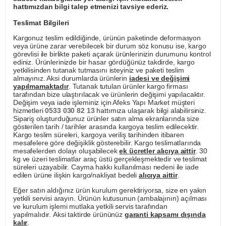
hattımızdan bilgi talep etmenizi tavsiye ederiz.
Teslimat Bilgileri
Kargonuz teslim edildiğinde, ürünün paketinde deformasyon
veya ürüne zarar verebilecek bir durum söz konusu ise, kargo
görevlisi ile birlikte paketi açarak ürünlerinizin durumunu kontrol
ediniz. Ürünlerinizde bir hasar gördüğünüz takdirde, kargo
yetkilisinden tutanak tutmasını isteyiniz ve paketi teslim
almayınız. Aksi durumlarda ürünlerin
iadesi ve değişimi
yapılmamaktadır
. Tutanak tutulan ürünler kargo firması
tarafından bize ulaştırılacak ve ürünlerin değişimi yapılacaktır.
Değişim veya iade işleminiz için Afeks Yapı Market müşteri
hizmetleri
0533 030 82 13
hattımıza ulaşarak bilgi alabilirsiniz.
Sipariş oluşturduğunuz ürünler satın alma ekranlarında size
gösterilen tarih / tarihler arasında kargoya teslim edilecektir.
Kargo teslim süreleri, kargoya veriliş tarihinden itibaren
mesafelere göre değişiklik gösterebilir. Kargo teslimatlarında
mesafelerden dolayı oluşabilecek
ek ücretler alıcıya aittir
. 30
kg ve üzeri teslimatlar araç üstü gerçekleşmektedir ve teslimat
süreleri uzayabilir. Cayma hakkı kullanılması nedeni ile iade
edilen ürüne ilişkin kargo/nakliyat bedeli
alıcıya aittir
.
Eğer satın aldığınız ürün kurulum gerektiriyorsa, size en yakın
yetkili servisi arayın. Ürünün kutusunun (ambalajının) açılması
ve kurulum işlemi mutlaka yetkili servis tarafından
yapılmalıdır. Aksi taktirde ürününüz
garanti kapsamı dışında
kalır
.