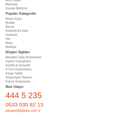
Bize Ulaşın
Markalar
Havale Bildirimi
Popüler Kategoriler
Beyaz Eşya
Mutfak
Banyo
Elektrikli Ev Aleti
Hırdavat
Oto
Boya
Mobilya
Müşteri İlişkileri
Mesafeli Satış Sözleşmesi
Üyelik Sözleşmesi
Gizlilik & Güvenlik
K.V.K.K Aydınlatma
Kargo Takibi
Alışverişsiz Ödeme
Fatura Sorgulama
Bize Ulaşın
444 5 235
0533 030 82 13
eticaret@afeks.com.tr