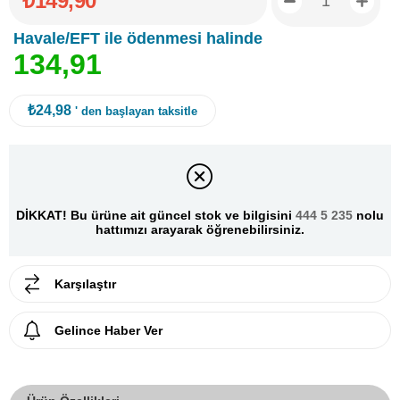
₺149,90
Havale/EFT ile ödenmesi halinde
1
3
4
,
9
1
₺24,98
' den başlayan taksitle
DİKKAT! Bu ürüne ait güncel stok ve bilgisini
444 5 235
nolu
hattımızı arayarak öğrenebilirsiniz.
Karşılaştır
Gelince Haber Ver