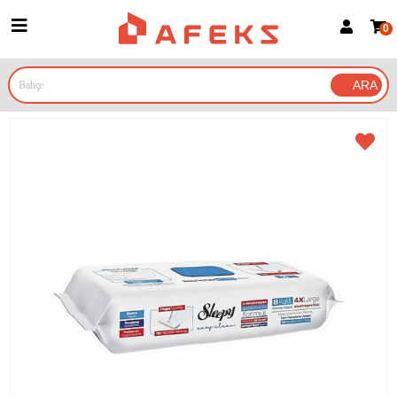
0
Üye Girişi
Üye Ol
Google İle Bağlan