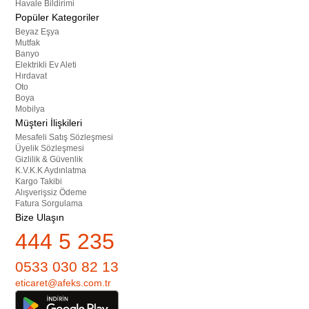
Havale Bildirimi
Popüler Kategoriler
Beyaz Eşya
Mutfak
Banyo
Elektrikli Ev Aleti
Hırdavat
Oto
Boya
Mobilya
Müşteri İlişkileri
Mesafeli Satış Sözleşmesi
Üyelik Sözleşmesi
Gizlilik & Güvenlik
K.V.K.K Aydınlatma
Kargo Takibi
Alışverişsiz Ödeme
Fatura Sorgulama
Bize Ulaşın
444 5 235
0533 030 82 13
eticaret@afeks.com.tr