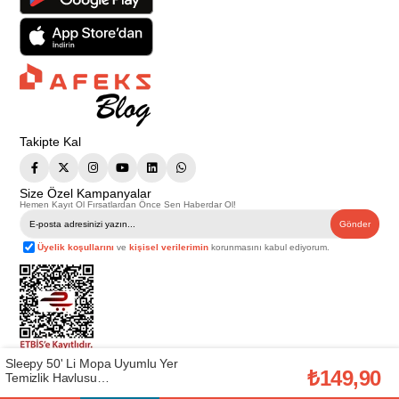
Takipte Kal
Size Özel Kampanyalar
Hemen Kayıt Ol Fırsatlardan Önce Sen Haberdar Ol!
Gönder
Üyelik koşullarını
ve
kişisel verilerimin
korunmasını kabul ediyorum.
Sleepy 50' Li Mopa Uyumlu Yer
Telif Hakkı © 2026
Afeks Yapı Market
. Tüm hakları saklıdır.
₺149,90
Temizlik Havlusu
Bu web sitesindeki tüm ürünler ticari amaçlıdır. Web sitemizde yer alan
(SLEEPY.28006177)
görsel ve yazılı içerikler firmamıza ait olup, firmamızın yazılı izni alınmadan