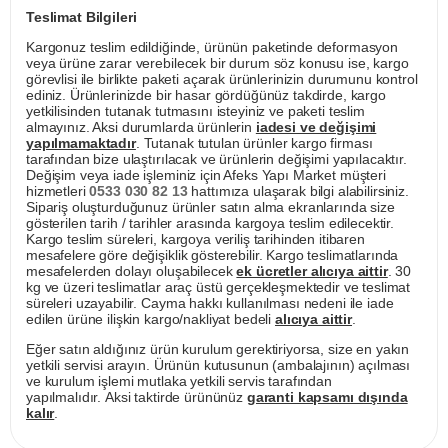
Teslimat Bilgileri
Kargonuz teslim edildiğinde, ürünün paketinde deformasyon
veya ürüne zarar verebilecek bir durum söz konusu ise, kargo
görevlisi ile birlikte paketi açarak ürünlerinizin durumunu kontrol
ediniz. Ürünlerinizde bir hasar gördüğünüz takdirde, kargo
yetkilisinden tutanak tutmasını isteyiniz ve paketi teslim
almayınız. Aksi durumlarda ürünlerin
iadesi ve değişimi
yapılmamaktadır
. Tutanak tutulan ürünler kargo firması
tarafından bize ulaştırılacak ve ürünlerin değişimi yapılacaktır.
Değişim veya iade işleminiz için Afeks Yapı Market müşteri
hizmetleri
0533 030 82 13
hattımıza ulaşarak bilgi alabilirsiniz.
Sipariş oluşturduğunuz ürünler satın alma ekranlarında size
gösterilen tarih / tarihler arasında kargoya teslim edilecektir.
Kargo teslim süreleri, kargoya veriliş tarihinden itibaren
mesafelere göre değişiklik gösterebilir. Kargo teslimatlarında
mesafelerden dolayı oluşabilecek
ek ücretler alıcıya aittir
. 30
kg ve üzeri teslimatlar araç üstü gerçekleşmektedir ve teslimat
süreleri uzayabilir. Cayma hakkı kullanılması nedeni ile iade
edilen ürüne ilişkin kargo/nakliyat bedeli
alıcıya aittir
.
Eğer satın aldığınız ürün kurulum gerektiriyorsa, size en yakın
yetkili servisi arayın. Ürünün kutusunun (ambalajının) açılması
ve kurulum işlemi mutlaka yetkili servis tarafından
yapılmalıdır. Aksi taktirde ürününüz
garanti kapsamı dışında
kalır
.