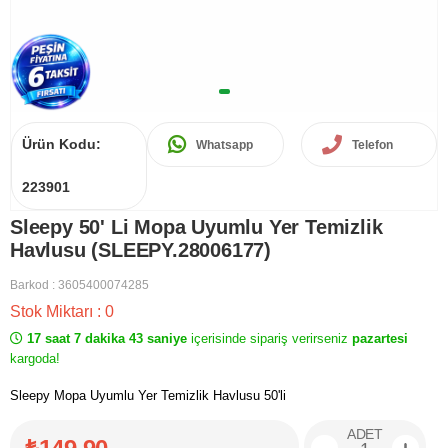
Ürün Kodu:
Whatsapp
Telefon
223901
Sleepy 50' Li Mopa Uyumlu Yer Temizlik
Havlusu (SLEEPY.28006177)
Barkod
:
3605400074285
Stok Miktarı
:
0
17 saat 7 dakika 43 saniye
içerisinde sipariş verirseniz
pazartesi
kargoda!
Sleepy Mopa Uyumlu Yer Temizlik Havlusu 50'li
ADET