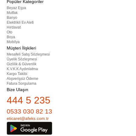
Popüler Kategoriler
Beyaz Eşya
Mutfak
Banyo
Elektrikli Ev Aleti
Hırdavat
Oto
Boya
Mobilya
Müşteri İlişkileri
Mesafeli Satış Sözleşmesi
Üyelik Sözleşmesi
Gizlilik & Güvenlik
K.V.K.K Aydınlatma
Kargo Takibi
Alışverişsiz Ödeme
Fatura Sorgulama
Bize Ulaşın
444 5 235
0533 030 82 13
eticaret@afeks.com.tr