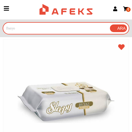
0
Üye Girişi
Üye Ol
Google İle Bağlan