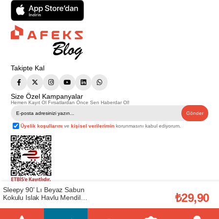
Takipte Kal
Size Özel Kampanyalar
Hemen Kayıt Ol Fırsatlardan Önce Sen Haberdar Ol!
Gönder
Üyelik koşullarını
ve
kişisel verilerimin
korunmasını kabul ediyorum.
Sleepy 90' Lı Beyaz Sabun
Telif Hakkı © 2026
Afeks Yapı Market
. Tüm hakları saklıdır.
₺29,90
Kokulu Islak Havlu Mendil
Bu web sitesindeki tüm ürünler ticari amaçlıdır. Web sitemizde yer alan
(SLEEPY.28005288)
görsel ve yazılı içerikler firmamıza ait olup, firmamızın yazılı izni alınmadan
hiçbir yazılı/görsel içerik, logo, kopyalanamaz, kaynak gösterilemez ve
başka yerlerde kullanılamaz. İçeriklerin izin alınmadan kopyalanması ve