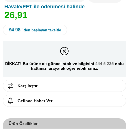
Havale/EFT ile ödenmesi halinde
2
6
,
9
1
₺4,98
' den başlayan taksitle
DİKKAT! Bu ürüne ait güncel stok ve bilgisini
444 5 235
nolu
hattımızı arayarak öğrenebilirsiniz.
Karşılaştır
Gelince Haber Ver
Ürün Özellikleri