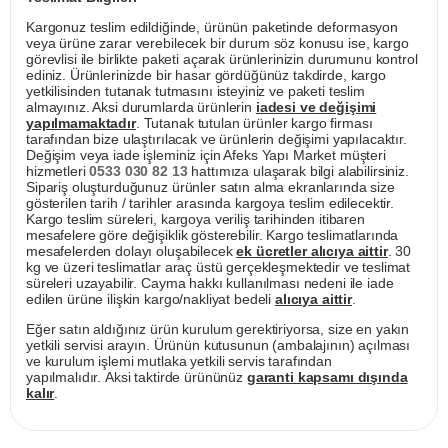
Kargonuz teslim edildiğinde, ürünün paketinde deformasyon
veya ürüne zarar verebilecek bir durum söz konusu ise, kargo
görevlisi ile birlikte paketi açarak ürünlerinizin durumunu kontrol
ediniz. Ürünlerinizde bir hasar gördüğünüz takdirde, kargo
yetkilisinden tutanak tutmasını isteyiniz ve paketi teslim
almayınız. Aksi durumlarda ürünlerin
iadesi ve değişimi
yapılmamaktadır
. Tutanak tutulan ürünler kargo firması
tarafından bize ulaştırılacak ve ürünlerin değişimi yapılacaktır.
Değişim veya iade işleminiz için Afeks Yapı Market müşteri
hizmetleri
0533 030 82 13
hattımıza ulaşarak bilgi alabilirsiniz.
Sipariş oluşturduğunuz ürünler satın alma ekranlarında size
gösterilen tarih / tarihler arasında kargoya teslim edilecektir.
Kargo teslim süreleri, kargoya veriliş tarihinden itibaren
mesafelere göre değişiklik gösterebilir. Kargo teslimatlarında
mesafelerden dolayı oluşabilecek
ek ücretler alıcıya aittir
. 30
kg ve üzeri teslimatlar araç üstü gerçekleşmektedir ve teslimat
süreleri uzayabilir. Cayma hakkı kullanılması nedeni ile iade
edilen ürüne ilişkin kargo/nakliyat bedeli
alıcıya aittir
.
Eğer satın aldığınız ürün kurulum gerektiriyorsa, size en yakın
yetkili servisi arayın. Ürünün kutusunun (ambalajının) açılması
ve kurulum işlemi mutlaka yetkili servis tarafından
yapılmalıdır. Aksi taktirde ürününüz
garanti kapsamı dışında
kalır
.