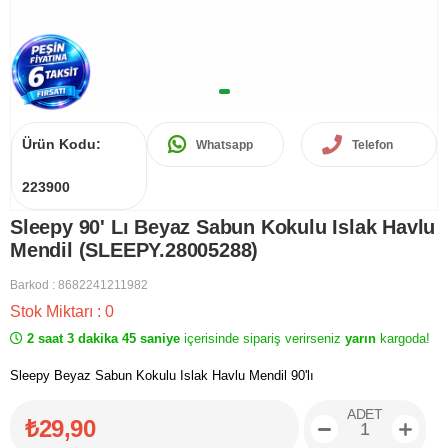
Ürün Kodu:
Whatsapp
Telefon
223900
Sleepy 90' Lı Beyaz Sabun Kokulu Islak Havlu
Mendil (SLEEPY.28005288)
Barkod
:
8682241211982
Stok Miktarı
:
0
2 saat 3 dakika 45 saniye
içerisinde sipariş verirseniz
yarın
kargoda!
Sleepy Beyaz Sabun Kokulu Islak Havlu Mendil 90'lı
ADET
₺29,90