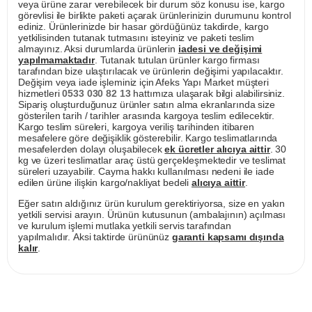
veya ürüne zarar verebilecek bir durum söz konusu ise, kargo
görevlisi ile birlikte paketi açarak ürünlerinizin durumunu kontrol
ediniz. Ürünlerinizde bir hasar gördüğünüz takdirde, kargo
yetkilisinden tutanak tutmasını isteyiniz ve paketi teslim
almayınız. Aksi durumlarda ürünlerin
iadesi ve değişimi
yapılmamaktadır
. Tutanak tutulan ürünler kargo firması
tarafından bize ulaştırılacak ve ürünlerin değişimi yapılacaktır.
Değişim veya iade işleminiz için Afeks Yapı Market müşteri
hizmetleri
0533 030 82 13
hattımıza ulaşarak bilgi alabilirsiniz.
Sipariş oluşturduğunuz ürünler satın alma ekranlarında size
gösterilen tarih / tarihler arasında kargoya teslim edilecektir.
Kargo teslim süreleri, kargoya veriliş tarihinden itibaren
mesafelere göre değişiklik gösterebilir. Kargo teslimatlarında
mesafelerden dolayı oluşabilecek
ek ücretler alıcıya aittir
. 30
kg ve üzeri teslimatlar araç üstü gerçekleşmektedir ve teslimat
süreleri uzayabilir. Cayma hakkı kullanılması nedeni ile iade
edilen ürüne ilişkin kargo/nakliyat bedeli
alıcıya aittir
.
Eğer satın aldığınız ürün kurulum gerektiriyorsa, size en yakın
yetkili servisi arayın. Ürünün kutusunun (ambalajının) açılması
ve kurulum işlemi mutlaka yetkili servis tarafından
yapılmalıdır. Aksi taktirde ürününüz
garanti kapsamı dışında
kalır
.