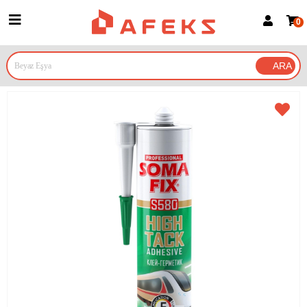
0
Üye Girişi
Üye Ol
Google İle Bağlan