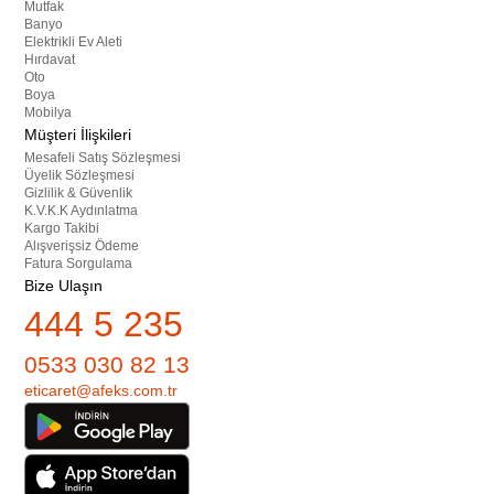
Mutfak
Banyo
Elektrikli Ev Aleti
Hırdavat
Oto
Boya
Mobilya
Müşteri İlişkileri
Mesafeli Satış Sözleşmesi
Üyelik Sözleşmesi
Gizlilik & Güvenlik
K.V.K.K Aydınlatma
Kargo Takibi
Alışverişsiz Ödeme
Fatura Sorgulama
Bize Ulaşın
444 5 235
0533 030 82 13
eticaret@afeks.com.tr