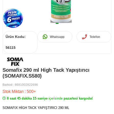
Ürün Kodu:
Whatsapp
Telefon
56115
Somafix 290 ml High Tack Yapıştırıcı
(SOMAFIX.S580)
Barkod
:
8681002822696
Stok Miktarı
:
500+
8 saat 45 dakika 15 saniye
içerisinde
pazartesi kargoda!
SOMAFIX HİGH TACK YAPIŞTIRICI 290 ML