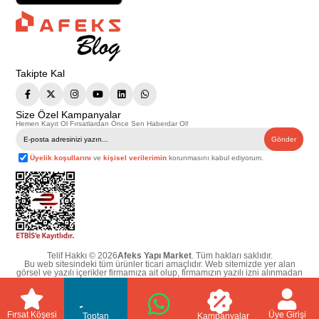
Takipte Kal
Size Özel Kampanyalar
Hemen Kayıt Ol Fırsatlardan Önce Sen Haberdar Ol!
Gönder
Üyelik koşullarını
ve
kişisel verilerimin
korunmasını kabul ediyorum.
Telif Hakkı © 2026
Afeks Yapı Market
. Tüm hakları saklıdır.
Bu web sitesindeki tüm ürünler ticari amaçlıdır. Web sitemizde yer alan
görsel ve yazılı içerikler firmamıza ait olup, firmamızın yazılı izni alınmadan
hiçbir yazılı/görsel içerik, logo, kopyalanamaz, kaynak gösterilemez ve
başka yerlerde kullanılamaz. İçeriklerin izin alınmadan kopyalanması ve
kullanılması 5846 sayılı Fikir ve Sanat Eserleri Yasasına göre suçtur.
Fırsat Köşesi
Üye Girişi
Toptan
Kampanyalar