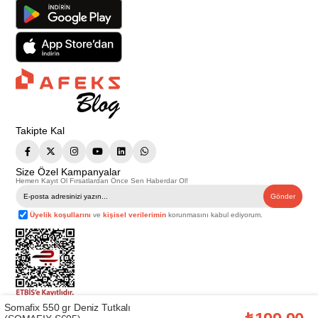
Takipte Kal
Size Özel Kampanyalar
Hemen Kayıt Ol Fırsatlardan Önce Sen Haberdar Ol!
Gönder
Üyelik koşullarını
ve
kişisel verilerimin
korunmasını kabul ediyorum.
Somafix 550 gr Deniz Tutkalı
Telif Hakkı © 2026
Afeks Yapı Market
. Tüm hakları saklıdır.