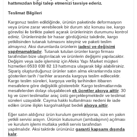
hattımızdan bilgi talep etmenizi tavsiye ederiz.
Teslimat Bilgileri
Kargonuz teslim edildiğinde, ürünün paketinde deformasyon
veya ürüne zarar verebilecek bir durum söz konusu ise, kargo
görevlisi ile birlikte paketi açarak ürünlerinizin durumunu kontrol
ediniz. Ürünlerinizde bir hasar gördüğünüz takdirde, kargo
yetkilisinden tutanak tutmasını isteyiniz ve paketi teslim
almayınız. Aksi durumlarda ürünlerin
iadesi ve değişimi
yapılmamaktadır
. Tutanak tutulan ürünler kargo firması
tarafından bize ulaştırılacak ve ürünlerin değişimi yapılacaktır.
Değişim veya iade işleminiz için Afeks Yapı Market müşteri
hizmetleri
0533 030 82 13
hattımıza ulaşarak bilgi alabilirsiniz.
Sipariş oluşturduğunuz ürünler satın alma ekranlarında size
gösterilen tarih / tarihler arasında kargoya teslim edilecektir.
Kargo teslim süreleri, kargoya veriliş tarihinden itibaren
mesafelere göre değişiklik gösterebilir. Kargo teslimatlarında
mesafelerden dolayı oluşabilecek
ek ücretler alıcıya aittir
. 30
kg ve üzeri teslimatlar araç üstü gerçekleşmektedir ve teslimat
süreleri uzayabilir. Cayma hakkı kullanılması nedeni ile iade
edilen ürüne ilişkin kargo/nakliyat bedeli
alıcıya aittir
.
Eğer satın aldığınız ürün kurulum gerektiriyorsa, size en yakın
yetkili servisi arayın. Ürünün kutusunun (ambalajının) açılması
ve kurulum işlemi mutlaka yetkili servis tarafından
yapılmalıdır. Aksi taktirde ürününüz
garanti kapsamı dışında
kalır
.