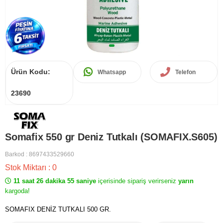
Ürün Kodu:
Whatsapp
Telefon
23690
Somafix 550 gr Deniz Tutkalı (SOMAFIX.S605)
Barkod
:
8697433529660
Stok Miktarı
:
0
11 saat 26 dakika 55 saniye
içerisinde sipariş verirseniz
yarın
kargoda!
SOMAFIX DENİZ TUTKALI 500 GR.