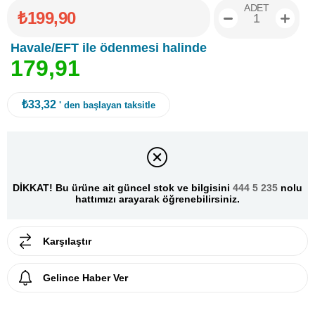
ADET
₺199,90
Havale/EFT ile ödenmesi halinde
1
7
9
,
9
1
₺33,32
' den başlayan taksitle
DİKKAT! Bu ürüne ait güncel stok ve bilgisini
444 5 235
nolu
hattımızı arayarak öğrenebilirsiniz.
Karşılaştır
Gelince Haber Ver