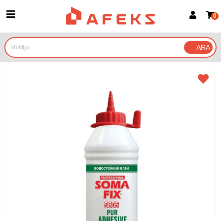
0
Üye Girişi
Üye Ol
Google İle Bağlan