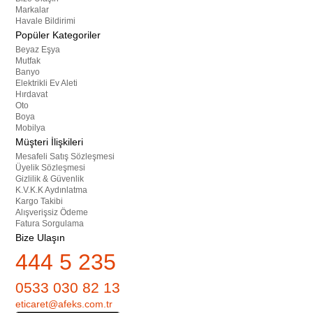
Markalar
Havale Bildirimi
Popüler Kategoriler
Beyaz Eşya
Mutfak
Banyo
Elektrikli Ev Aleti
Hırdavat
Oto
Boya
Mobilya
Müşteri İlişkileri
Mesafeli Satış Sözleşmesi
Üyelik Sözleşmesi
Gizlilik & Güvenlik
K.V.K.K Aydınlatma
Kargo Takibi
Alışverişsiz Ödeme
Fatura Sorgulama
Bize Ulaşın
444 5 235
0533 030 82 13
eticaret@afeks.com.tr