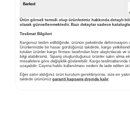
Barkod
Ürün görseli temsili olup ürünlerimiz hakkında detaylı bil
olarak güncellenmektedir. Bazı detaylar sadece kataloglar
Teslimat Bilgileri
Kargonuz teslim edildiğinde, ürünün paketinde deformasyon vey
Ürünlerinizde bir hasar gördüğünüz takdirde, kargo yetkilisind
tutulan ürünler kargo firması tarafından bize ulaştırılacak ve 
bilgi alabilirsiniz. Sipariş oluşturduğunuz ürünler satın alma ek
mesafelere göre değişiklik gösterebilir. Kargo teslimatlarınd
uzayabilir. Cayma hakkı kullanılması nedeni ile iade edilen ürü
Eğer satın aldığınız ürün kurulum gerektiriyorsa, size en yakın
taktirde ürününüz
garanti kapsamı dışında kalır
.