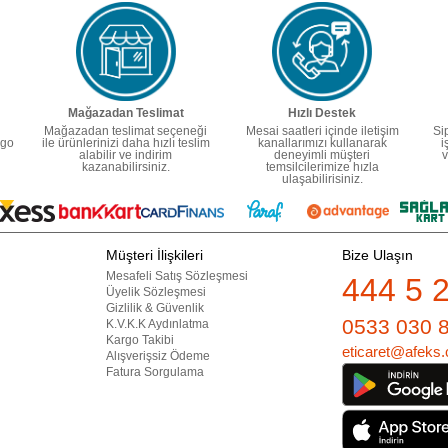
Mağazadan Teslimat
Hızlı Destek
Mağazadan teslimat seçeneği
Mesai saatleri içinde iletişim
Si
rgo
ile ürünlerinizi daha hızlı teslim
kanallarımızı kullanarak
i
alabilir ve indirim
deneyimli müşteri
v
kazanabilirsiniz.
temsilcilerimize hızla
ulaşabilirisiniz.
Müşteri İlişkileri
Bize Ulaşın
Mesafeli Satış Sözleşmesi
444 5 
Üyelik Sözleşmesi
Gizlilik & Güvenlik
0533 030 
K.V.K.K Aydınlatma
Kargo Takibi
eticaret@afeks.
Alışverişsiz Ödeme
Fatura Sorgulama