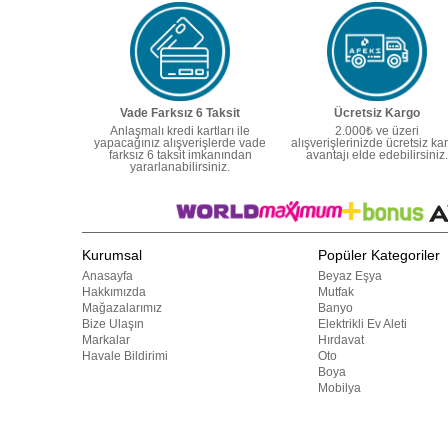
Vade Farksız 6 Taksit
Ücretsiz Kargo
Anlaşmalı kredi kartları ile
2.000₺ ve üzeri
yapacağınız alışverişlerde vade
alışverişlerinizde ücretsiz ka
farksız 6 taksit imkanından
avantajı elde edebilirsiniz.
yararlanabilirsiniz.
Kurumsal
Popüler Kategoriler
Anasayfa
Beyaz Eşya
Hakkımızda
Mutfak
Mağazalarımız
Banyo
Bize Ulaşın
Elektrikli Ev Aleti
Markalar
Hırdavat
Havale Bildirimi
Oto
Boya
Mobilya