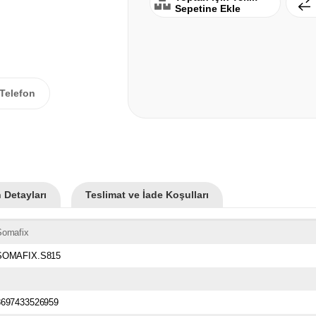
Sepetine Ekle
Telefon
 Detayları
Teslimat ve İade Koşulları
Somafix
SOMAFIX.S815
8697433526959