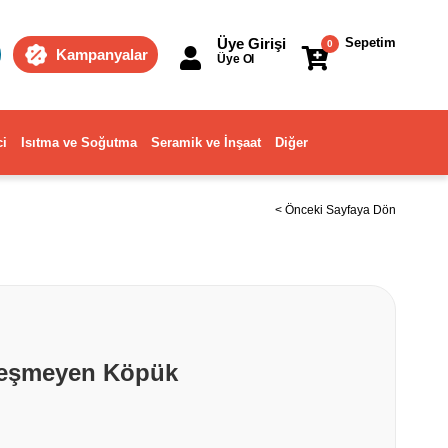
Üye Girişi
Sepetim
0
Kampanyalar
Üye Ol
ci
Isıtma ve Soğutma
Seramik ve İnşaat
Diğer
< Önceki Sayfaya Dön
leşmeyen Köpük