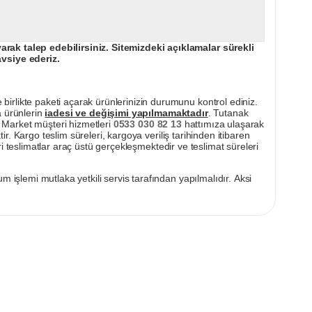
ak talep edebilirsiniz. Sitemizdeki açıklamalar sürekli
avsiye ederiz.
irlikte paketi açarak ürünlerinizin durumunu kontrol ediniz.
a ürünlerin
iadesi ve değişimi yapılmamaktadır
. Tutanak
pı Market müşteri hizmetleri
0533 030 82 13
hattımıza ulaşarak
ir. Kargo teslim süreleri, kargoya veriliş tarihinden itibaren
i teslimatlar araç üstü gerçekleşmektedir ve teslimat süreleri
m işlemi mutlaka yetkili servis tarafından yapılmalıdır. Aksi