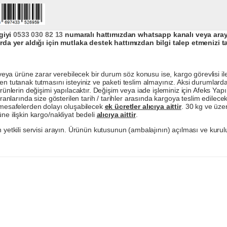
giyi
0533 030 82 13
numaralı hattımızdan whatsapp kanalı veya arayar
da yer aldığı için mutlaka destek hattımızdan bilgi talep etmenizi t
a ürüne zarar verebilecek bir durum söz konusu ise, kargo görevlisi ile b
en tutanak tutmasını isteyiniz ve paketi teslim almayınız. Aksi durumlard
ürünlerin değişimi yapılacaktır. Değişim veya iade işleminiz için Afeks Ya
ranlarında size gösterilen tarih / tarihler arasında kargoya teslim edilecekt
a mesafelerden dolayı oluşabilecek
ek ücretler alıcıya aittir
. 30 kg ve üzer
ne ilişkin kargo/nakliyat bedeli
alıcıya aittir
.
 yetkili servisi arayın. Ürünün kutusunun (ambalajının) açılması ve kurulu