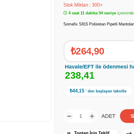
Stok Miktarı
:
300+
4 saat 11 dakika 54 saniye
içerisinde
Somafix S815 Polüretan Pipetli Mantolam
₺264,90
Havale/EFT ile ödenmesi h
2
3
8
,
4
1
₺44,15
' den başlayan taksitle
ADET
Toptan İçin Teklif