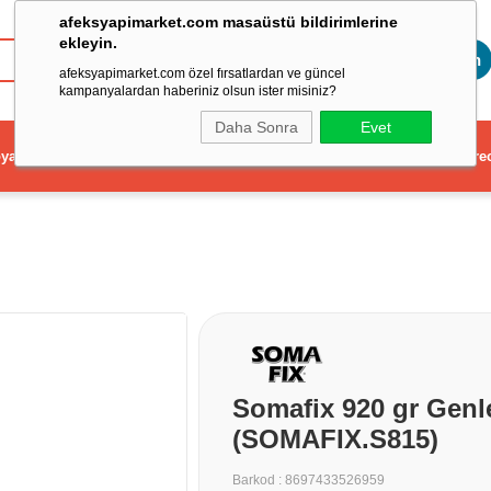
afeksyapimarket.com masaüstü bildirimlerine
ekleyin.
Toptan
afeksyapimarket.com özel fırsatlardan ve güncel
kampanyalardan haberiniz olsun ister misiniz?
Daha Sonra
Evet
ya
Elektrikli El Aleti
Aydınlatma ve Elektrik
Dekorasyon ve Ev Gere
Somafix 920 gr Gen
(SOMAFIX.S815)
Barkod
:
8697433526959