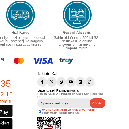
Hızlı Kargo
Güvenli Alışveriş
parişlerinizi oluşturarak ertesi
Sahip olduğumuz 256 bit SSL
ş günü seçeneği ile kargoya
sertifikası ile online
erilmesini sağlayabilirsiniz.
alışverişlerinizi güvenle
yapabilirsiniz.
Takipte Kal
235
Size Özel Kampanyalar
82 13
Hemen Kayıt Ol Fırsatlardan Önce Sen Haberdar
Ol!
com.tr
Gönder
Üyelik koşullarını
ve
kişisel verilerimin
korunmasını kabul ediyorum.