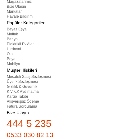
Mağazalarımız
Bize Ulaşın
Markalar
Havale Bildirimi
Popüler Kategoriler
Beyaz Eşya
Mutfak
Banyo
Elektrikli Ev Aleti
Hırdavat
Oto
Boya
Mobilya
Müşteri İlişkileri
Mesafeli Satış Sözleşmesi
Üyelik Sözleşmesi
Gizlilik & Güvenlik
K.V.K.K Aydınlatma
Kargo Takibi
Alışverişsiz Ödeme
Fatura Sorgulama
Bize Ulaşın
444 5 235
0533 030 82 13