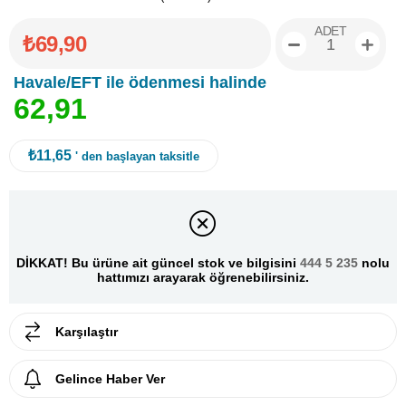
ADET
₺69,90
Havale/EFT ile ödenmesi halinde
6
2
,
9
1
₺11,65
' den başlayan taksitle
DİKKAT! Bu ürüne ait güncel stok ve bilgisini
444 5 235
nolu
hattımızı arayarak öğrenebilirsiniz.
Karşılaştır
Gelince Haber Ver