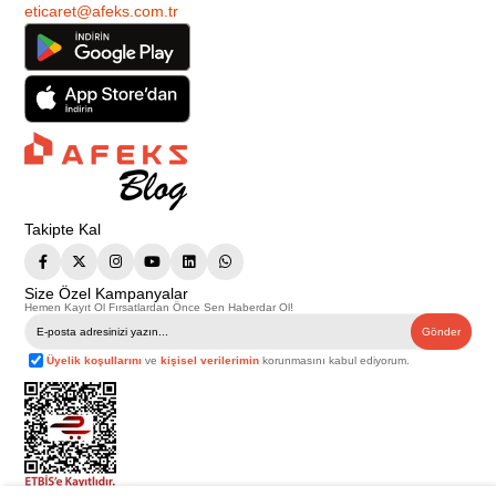
eticaret@afeks.com.tr
Takipte Kal
Size Özel Kampanyalar
Hemen Kayıt Ol Fırsatlardan Önce Sen Haberdar Ol!
Gönder
Üyelik koşullarını
ve
kişisel verilerimin
korunmasını kabul ediyorum.