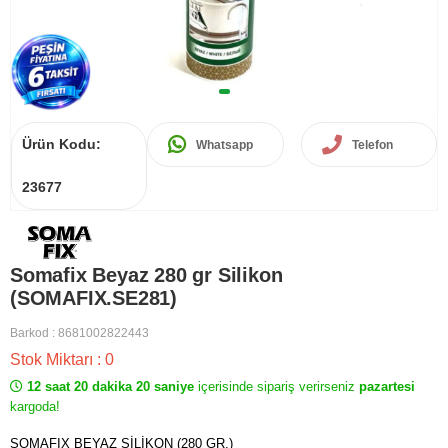
Ürün Kodu:
Whatsapp
Telefon
23677
Somafix Beyaz 280 gr Silikon
(SOMAFIX.SE281)
Barkod
:
8681002822443
Stok Miktarı
:
0
12 saat 20 dakika 20 saniye
içerisinde sipariş verirseniz
pazartesi
kargoda!
SOMAFIX BEYAZ SİLİKON (280 GR.)