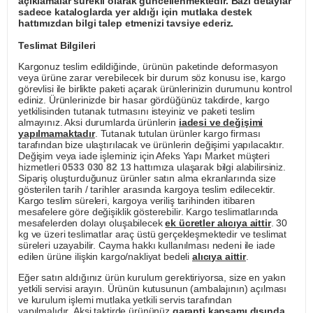
açıklamalar sürekli olarak güncellenmektedir. Bazı detaylar
sadece kataloglarda yer aldığı için mutlaka destek
hattımızdan bilgi talep etmenizi tavsiye ederiz.
Teslimat Bilgileri
Kargonuz teslim edildiğinde, ürünün paketinde deformasyon
veya ürüne zarar verebilecek bir durum söz konusu ise, kargo
görevlisi ile birlikte paketi açarak ürünlerinizin durumunu kontrol
ediniz. Ürünlerinizde bir hasar gördüğünüz takdirde, kargo
yetkilisinden tutanak tutmasını isteyiniz ve paketi teslim
almayınız. Aksi durumlarda ürünlerin
iadesi ve değişimi
yapılmamaktadır
. Tutanak tutulan ürünler kargo firması
tarafından bize ulaştırılacak ve ürünlerin değişimi yapılacaktır.
Değişim veya iade işleminiz için Afeks Yapı Market müşteri
hizmetleri
0533 030 82 13
hattımıza ulaşarak bilgi alabilirsiniz.
Sipariş oluşturduğunuz ürünler satın alma ekranlarında size
gösterilen tarih / tarihler arasında kargoya teslim edilecektir.
Kargo teslim süreleri, kargoya veriliş tarihinden itibaren
mesafelere göre değişiklik gösterebilir. Kargo teslimatlarında
mesafelerden dolayı oluşabilecek
ek ücretler alıcıya aittir
. 30
kg ve üzeri teslimatlar araç üstü gerçekleşmektedir ve teslimat
süreleri uzayabilir. Cayma hakkı kullanılması nedeni ile iade
edilen ürüne ilişkin kargo/nakliyat bedeli
alıcıya aittir
.
Eğer satın aldığınız ürün kurulum gerektiriyorsa, size en yakın
yetkili servisi arayın. Ürünün kutusunun (ambalajının) açılması
ve kurulum işlemi mutlaka yetkili servis tarafından
yapılmalıdır. Aksi taktirde ürününüz
garanti kapsamı dışında