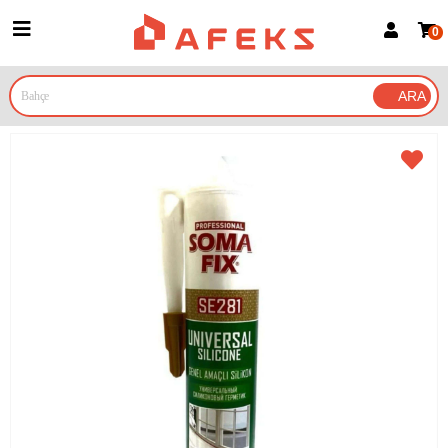
0
Üye Girişi
Üye Ol
Google İle Bağlan