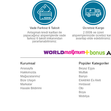
Vade Farksız 6 Taksit
Ücretsiz Kargo
Anlaşmalı kredi kartları ile
2.000₺ ve üzeri
yapacağınız alışverişlerde vade
alışverişlerinizde ücretsiz ka
farksız 6 taksit imkanından
avantajı elde edebilirsiniz.
yararlanabilirsiniz.
Kurumsal
Popüler Kategoriler
Anasayfa
Beyaz Eşya
Hakkımızda
Mutfak
Mağazalarımız
Banyo
Bize Ulaşın
Elektrikli Ev Aleti
Markalar
Hırdavat
Havale Bildirimi
Oto
Boya
Mobilya