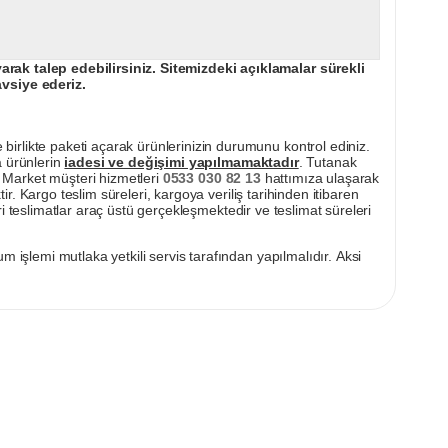
ak talep edebilirsiniz. Sitemizdeki açıklamalar sürekli
avsiye ederiz.
irlikte paketi açarak ürünlerinizin durumunu kontrol ediniz.
a ürünlerin
iadesi ve değişimi yapılmamaktadır
. Tutanak
pı Market müşteri hizmetleri
0533 030 82 13
hattımıza ulaşarak
ir. Kargo teslim süreleri, kargoya veriliş tarihinden itibaren
i teslimatlar araç üstü gerçekleşmektedir ve teslimat süreleri
m işlemi mutlaka yetkili servis tarafından yapılmalıdır. Aksi