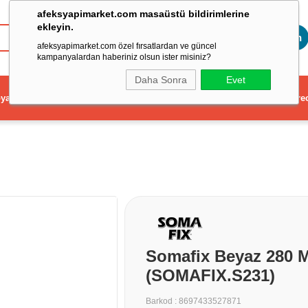
afeksyapimarket.com masaüstü bildirimlerine
ekleyin.
Toptan
afeksyapimarket.com özel fırsatlardan ve güncel
kampanyalardan haberiniz olsun ister misiniz?
Daha Sonra
Evet
ya
Elektrikli El Aleti
Aydınlatma ve Elektrik
Dekorasyon ve Ev Gere
Somafix Beyaz 280 Ml
(SOMAFIX.S231)
Barkod
:
8697433527871