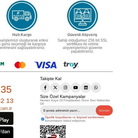
Hızlı Kargo
Güvenli Alışveriş
parişlerinizi oluşturarak ertesi
Sahip olduğumuz 256 bit SSL
ş günü seçeneği ile kargoya
sertifikası ile online
erilmesini sağlayabilirsiniz.
alışverişlerinizi güvenle
yapabilirsiniz.
Takipte Kal
235
Size Özel Kampanyalar
82 13
Hemen Kayıt Ol Fırsatlardan Önce Sen Haberdar
Ol!
com.tr
Gönder
Üyelik koşullarını
ve
kişisel verilerimin
korunmasını kabul ediyorum.