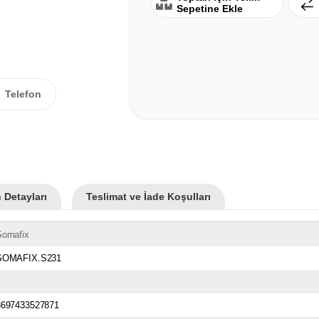
Sepetine Ekle
Telefon
 Detayları
Teslimat ve İade Koşulları
Somafix
SOMAFIX.S231
8697433527871