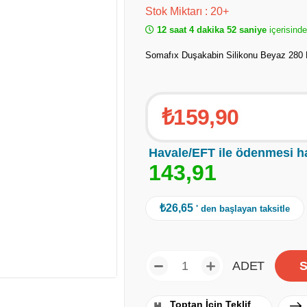
Stok Miktarı
:
20+
12 saat 4 dakika 51 saniye
içerisinde
Somafıx Duşakabin Silikonu Beyaz 280 M
₺159,90
Havale/EFT ile ödenmesi h
1
4
3
,
9
1
₺26,65
' den başlayan taksitle
ADET
Toptan İçin Teklif