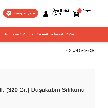
Üye Girişi
Sepetim
0
Kampanyalar
Üye Ol
ci
Isıtma ve Soğutma
Seramik ve İnşaat
Diğer
< Önceki Sayfaya Dön
. (320 Gr.) Duşakabin Silikonu