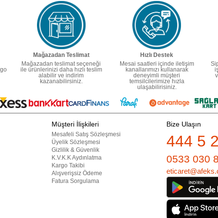
Mağazadan Teslimat
Hızlı Destek
Mağazadan teslimat seçeneği
Mesai saatleri içinde iletişim
Si
rgo
ile ürünlerinizi daha hızlı teslim
kanallarımızı kullanarak
i
alabilir ve indirim
deneyimli müşteri
v
kazanabilirsiniz.
temsilcilerimize hızla
ulaşabilirisiniz.
Müşteri İlişkileri
Bize Ulaşın
Mesafeli Satış Sözleşmesi
444 5 
Üyelik Sözleşmesi
Gizlilik & Güvenlik
0533 030 
K.V.K.K Aydınlatma
Kargo Takibi
eticaret@afeks.
Alışverişsiz Ödeme
Fatura Sorgulama