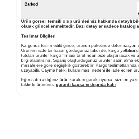
Barkod
Ürün görseli temsili olup ürünlerimiz hakkında detaylı bil
olarak güncellenmektedir. Bazı detaylar sadece kataloglar
Teslimat Bilgileri
Kargonuz teslim edildiğinde, ürünün paketinde deformasyon vey
Ürünlerinizde bir hasar gördüğünüz takdirde, kargo yetkilisind
tutulan ürünler kargo firması tarafından bize ulaştırılacak ve 
bilgi alabilirsiniz. Sipariş oluşturduğunuz ürünler satın alma ek
mesafelere göre değişiklik gösterebilir. Kargo teslimatlarınd
uzayabilir. Cayma hakkı kullanılması nedeni ile iade edilen ürü
Eğer satın aldığınız ürün kurulum gerektiriyorsa, size en yakın
taktirde ürününüz
garanti kapsamı dışında kalır
.