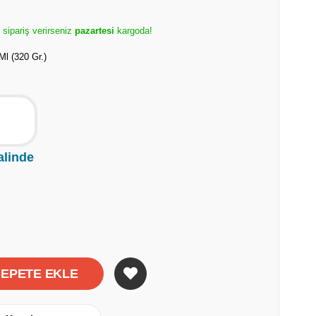
 sipariş verirseniz
pazartesi
kargoda!
l (320 Gr.)
alinde