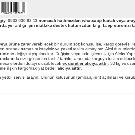
giyi
0533 030 82 13
numaralı hattımızdan whatsapp kanalı veya arayar
da yer aldığı için mutlaka destek hattımızdan bilgi talep etmenizi t
a ürüne zarar verebilecek bir durum söz konusu ise, kargo görevlisi ile b
en tutanak tutmasını isteyiniz ve paketi teslim almayınız. Aksi durumlard
ürünlerin değişimi yapılacaktır. Değişim veya iade işleminiz için Afeks Ya
ranlarında size gösterilen tarih / tarihler arasında kargoya teslim edilecekt
a mesafelerden dolayı oluşabilecek
ek ücretler alıcıya aittir
. 30 kg ve üzer
ne ilişkin kargo/nakliyat bedeli
alıcıya aittir
.
 yetkili servisi arayın. Ürünün kutusunun (ambalajının) açılması ve kurulu