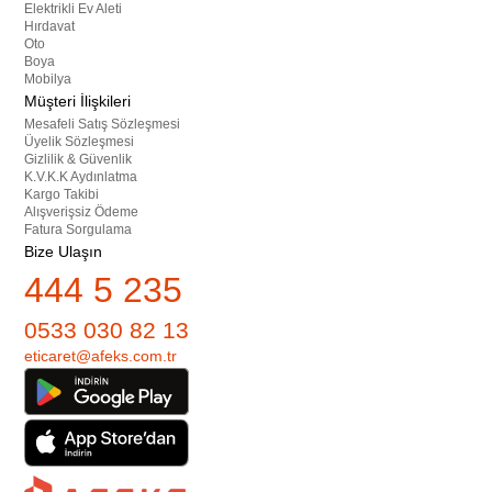
Elektrikli Ev Aleti
Hırdavat
Oto
Boya
Mobilya
Müşteri İlişkileri
Mesafeli Satış Sözleşmesi
Üyelik Sözleşmesi
Gizlilik & Güvenlik
K.V.K.K Aydınlatma
Kargo Takibi
Alışverişsiz Ödeme
Fatura Sorgulama
Bize Ulaşın
444 5 235
0533 030 82 13
eticaret@afeks.com.tr