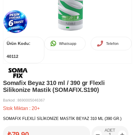
Ürün Kodu:
Whatsapp
Telefon
40112
Somafix Beyaz 310 ml / 390 gr Flexli
Silikonize Mastik (SOMAFIX.S190)
Barkod
:
8690005046367
Stok Miktarı
:
20+
SOMAFIX FLEXLİ SİLİKONİZE MASTİK BEYAZ 310 ML (390 GR.)
ADET
₺79,90