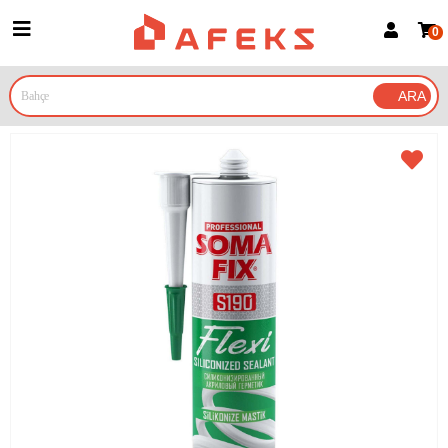
0
Üye Girişi
Üye Ol
Google İle Bağlan