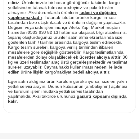
ediniz. Ürünlerinizde bir hasar gördüğünüz takdirde, kargo
yetkilisinden tutanak tutmasını isteyiniz ve paketi teslim
almayınız. Aksi durumlarda ürünlerin
iadesi ve değişimi
yapılmamaktadır
. Tutanak tutulan ürünler kargo firması
tarafından bize ulaştırılacak ve ürünlerin değişimi yapılacaktır.
Değişim veya iade işleminiz için Afeks Yapı Market müşteri
hizmetleri
0533 030 82 13
hattımıza ulaşarak bilgi alabilirsiniz.
Sipariş oluşturduğunuz ürünler satın alma ekranlarında size
gösterilen tarih / tarihler arasında kargoya teslim edilecektir.
Kargo teslim süreleri, kargoya veriliş tarihinden itibaren
mesafelere göre değişiklik gösterebilir. Kargo teslimatlarında
mesafelerden dolayı oluşabilecek
ek ücretler alıcıya aittir
. 30
kg ve üzeri teslimatlar araç üstü gerçekleşmektedir ve teslimat
süreleri uzayabilir. Cayma hakkı kullanılması nedeni ile iade
edilen ürüne ilişkin kargo/nakliyat bedeli
alıcıya aittir
.
Eğer satın aldığınız ürün kurulum gerektiriyorsa, size en yakın
yetkili servisi arayın. Ürünün kutusunun (ambalajının) açılması
ve kurulum işlemi mutlaka yetkili servis tarafından
yapılmalıdır. Aksi taktirde ürününüz
garanti kapsamı dışında
kalır
.