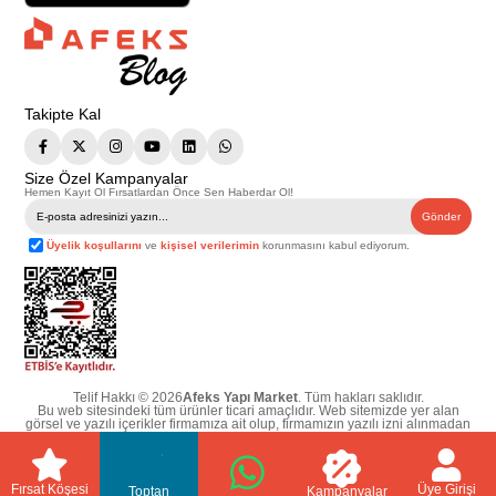
Takipte Kal
Size Özel Kampanyalar
Hemen Kayıt Ol Fırsatlardan Önce Sen Haberdar Ol!
Gönder
Üyelik koşullarını
ve
kişisel verilerimin
korunmasını kabul ediyorum.
Telif Hakkı © 2026
Afeks Yapı Market
. Tüm hakları saklıdır.
Bu web sitesindeki tüm ürünler ticari amaçlıdır. Web sitemizde yer alan
görsel ve yazılı içerikler firmamıza ait olup, firmamızın yazılı izni alınmadan
hiçbir yazılı/görsel içerik, logo, kopyalanamaz, kaynak gösterilemez ve
başka yerlerde kullanılamaz. İçeriklerin izin alınmadan kopyalanması ve
kullanılması 5846 sayılı Fikir ve Sanat Eserleri Yasasına göre suçtur.
Fırsat Köşesi
Üye Girişi
Toptan
Kampanyalar