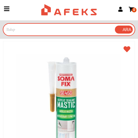
0
Üye Girişi
Üye Ol
Google İle Bağlan