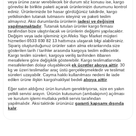
veya ürüne zarar verebilecek bir durum söz konusu ise, kargo
görevlisi ile birlikte paketi açarak ürünlerinizin durumunu kontrol
ediniz. Ürünlerinizde bir hasar gördüğünüz takdirde, kargo
yetkilisinden tutanak tutmasını isteyiniz ve paketi teslim
almayınız. Aksi durumlarda ürünlerin
iadesi ve değişimi
yapılmamaktadır
. Tutanak tutulan ürünler kargo firması
tarafından bize ulaştırılacak ve ürünlerin değişimi yapılacaktır.
Değişim veya iade işleminiz için Afeks Yapı Market müşteri
hizmetleri
0533 030 82 13
hattımıza ulaşarak bilgi alabilirsiniz.
Sipariş oluşturduğunuz ürünler satın alma ekranlarında size
gösterilen tarih / tarihler arasında kargoya teslim edilecektir.
Kargo teslim süreleri, kargoya veriliş tarihinden itibaren
mesafelere göre değişiklik gösterebilir. Kargo teslimatlarında
mesafelerden dolayı oluşabilecek
ek ücretler alıcıya aittir
. 30
kg ve üzeri teslimatlar araç üstü gerçekleşmektedir ve teslimat
süreleri uzayabilir. Cayma hakkı kullanılması nedeni ile iade
edilen ürüne ilişkin kargo/nakliyat bedeli
alıcıya aittir
.
Eğer satın aldığınız ürün kurulum gerektiriyorsa, size en yakın
yetkili servisi arayın. Ürünün kutusunun (ambalajının) açılması
ve kurulum işlemi mutlaka yetkili servis tarafından
yapılmalıdır. Aksi taktirde ürününüz
garanti kapsamı dışında
kalır
.