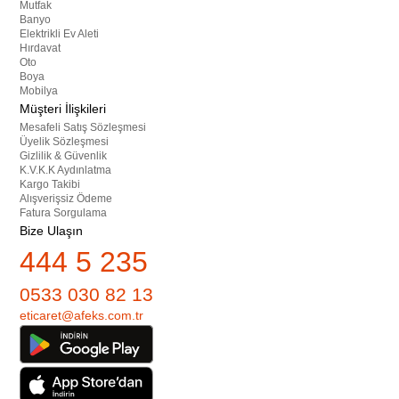
Mutfak
Banyo
Elektrikli Ev Aleti
Hırdavat
Oto
Boya
Mobilya
Müşteri İlişkileri
Mesafeli Satış Sözleşmesi
Üyelik Sözleşmesi
Gizlilik & Güvenlik
K.V.K.K Aydınlatma
Kargo Takibi
Alışverişsiz Ödeme
Fatura Sorgulama
Bize Ulaşın
444 5 235
0533 030 82 13
eticaret@afeks.com.tr