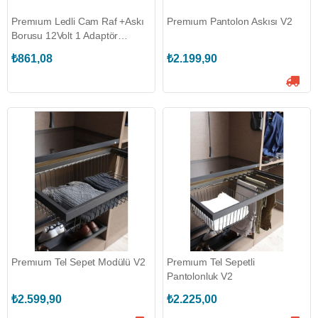
Premıum Ledli Cam Raf +Askı
Premıum Pantolon Askısı V2
Borusu 12Volt 1 Adaptör
864*530MM
₺861,08
₺2.199,90
Premıum Tel Sepet Modülü V2
Premıum Tel Sepetli
Pantolonluk V2
₺2.599,90
₺2.225,00