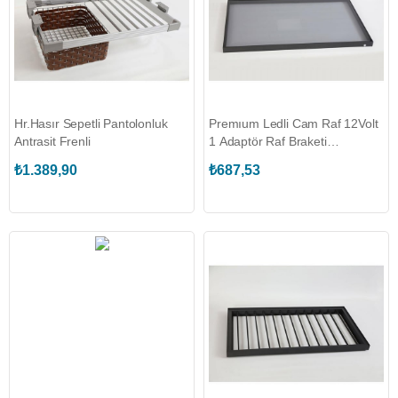
Hr.Hasır Sepetli Pantolonluk
Premıum Ledli Cam Raf 12Volt
Antrasit Frenli
1 Adaptör Raf Braketi
864*530MM
₺1.389,90
₺687,53