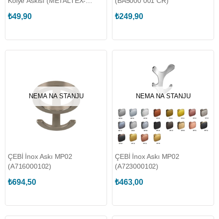
Kolye Askısı (METALTEX-
(BA5000 001 CR)
M552132)
₺49,90
₺249,90
NEMA NA STANJU
NEMA NA STANJU
ÇEBİ İnox Askı MP02
ÇEBİ İnox Askı MP02
(A716000102)
(A723000102)
₺694,50
₺463,00