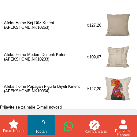
Afeks Home Bej Düz Kırlent
₺127,20
(AFEKSHOME.NK10263)
Afeks Home Modern Desenli Kırlent
₺109,07
(AFEKSHOME.NK10233)
Afeks Home Papağan Figürlü Biyeli Kırlent
₺127,20
(AFEKSHOME.NK10054)
Prijavite se za naše E-mail novosti
Poslati
Fırsat Köşesi
Prijava za
Toptan
Kampanyalar
članove
//