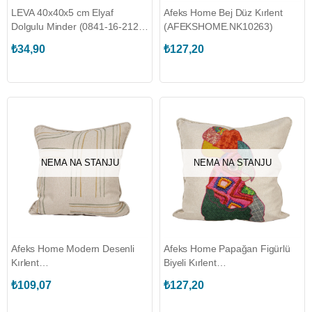
LEVA 40x40x5 cm Elyaf
Afeks Home Bej Düz Kırlent
Dolgulu Minder (0841-16-212-
(AFEKSHOME.NK10263)
99-023188)
₺34,90
₺127,20
NEMA NA STANJU
NEMA NA STANJU
Afeks Home Modern Desenli
Afeks Home Papağan Figürlü
Kırlent
Biyeli Kırlent
(AFEKSHOME.NK10233)
(AFEKSHOME.NK10054)
₺109,07
₺127,20