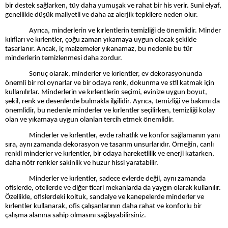
bir destek sağlarken, tüy daha yumuşak ve rahat bir his verir. Suni elyaf,
genellikle düşük maliyetli ve daha az alerjik tepkilere neden olur.
Ayrıca, minderlerin ve kırlentlerin temizliği de önemlidir. Minder
kılıfları ve kırlentler, çoğu zaman yıkamaya uygun olacak şekilde
tasarlanır. Ancak, iç malzemeler yıkanamaz, bu nedenle bu tür
minderlerin temizlenmesi daha zordur.
Sonuç olarak, minderler ve kırlentler, ev dekorasyonunda
önemli bir rol oynarlar ve bir odaya renk, dokunma ve stil katmak için
kullanılırlar. Minderlerin ve kırlentlerin seçimi, evinize uygun boyut,
şekil, renk ve desenlerde bulmakla ilgilidir. Ayrıca, temizliği ve bakımı da
önemlidir, bu nedenle minderler ve kırlentler seçilirken, temizliği kolay
olan ve yıkamaya uygun olanları tercih etmek önemlidir.
Minderler ve kırlentler, evde rahatlık ve konfor sağlamanın yanı
sıra, aynı zamanda dekorasyon ve tasarım unsurlarıdır. Örneğin, canlı
renkli minderler ve kırlentler, bir odaya hareketlilik ve enerji katarken,
daha nötr renkler sakinlik ve huzur hissi yaratabilir.
Minderler ve kırlentler, sadece evlerde değil, aynı zamanda
ofislerde, otellerde ve diğer ticari mekanlarda da yaygın olarak kullanılır.
Özellikle, ofislerdeki koltuk, sandalye ve kanepelerde minderler ve
kırlentler kullanarak, ofis çalışanlarının daha rahat ve konforlu bir
çalışma alanına sahip olmasını sağlayabilirsiniz.