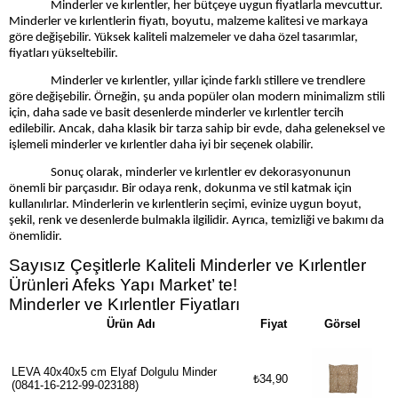
Minderler ve kırlentler, her bütçeye uygun fiyatlarla mevcuttur.
Minderler ve kırlentlerin fiyatı, boyutu, malzeme kalitesi ve markaya
göre değişebilir. Yüksek kaliteli malzemeler ve daha özel tasarımlar,
fiyatları yükseltebilir.
Minderler ve kırlentler, yıllar içinde farklı stillere ve trendlere
göre değişebilir. Örneğin, şu anda popüler olan modern minimalizm stili
için, daha sade ve basit desenlerde minderler ve kırlentler tercih
edilebilir. Ancak, daha klasik bir tarza sahip bir evde, daha geleneksel ve
işlemeli minderler ve kırlentler daha iyi bir seçenek olabilir.
Sonuç olarak, minderler ve kırlentler ev dekorasyonunun
önemli bir parçasıdır. Bir odaya renk, dokunma ve stil katmak için
kullanılırlar. Minderlerin ve kırlentlerin seçimi, evinize uygun boyut,
şekil, renk ve desenlerde bulmakla ilgilidir. Ayrıca, temizliği ve bakımı da
önemlidir.
Sayısız Çeşitlerle Kaliteli Minderler ve Kırlentler
Ürünleri Afeks Yapı Market’ te!
Minderler ve Kırlentler Fiyatları
Ürün Adı
Fiyat
Görsel
LEVA 40x40x5 cm Elyaf Dolgulu Minder
₺34,90
(0841-16-212-99-023188)