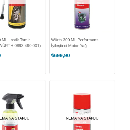
 Ml. Lastik Tamir
Würth 300 Ml. Performans
WÜRTH.0893 490 001)
İyileştirici Motor Yağı
(WÜRTH.5861 300 300)
0
₺699,90
EMA NA STANJU
NEMA NA STANJU