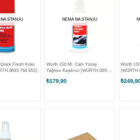
 NA STANJU
NEMA NA STANJU
N
 Quick Fresh Koku
Würth 150 Ml. Cam Yüzey
Würth 150
TH.0893 764 652)
Yağmur Kaydırıcı (WÜRTH.0893
(WÜRTH.0
012 419)
₺179,90
₺249,9