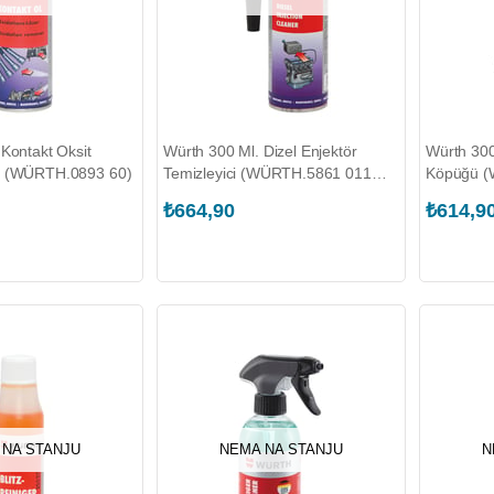
Kontakt Oksit
Würth 300 Ml. Dizel Enjektör
Würth 300
i (WÜRTH.0893 60)
Temizleyici (WÜRTH.5861 011
Köpüğü (
300)
₺664,90
₺614,9
 NA STANJU
NEMA NA STANJU
N