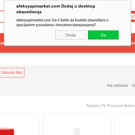
afeksyapimarket.com Dodaj u desktop
obaveštenja
Toptan
afeksyapimarket.com Da li želite da budete obavešteni o
specijalnim ponudama i trenutnim kampanjama?
Onda
Da
ya
Elektrikli El Aleti
Aydınlatma ve Elektrik
Dekorasyon ve Ev Gere
Uklonite filter
Na zalihama
Ü
Toplam 76 Proizvod Bulu