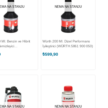
EMA NA STANJU
NEMA NA STANJU
 Ml. Benzin ve Hibrit
Würth 200 Ml. Dizel Performans
emizleyici
İyileştirici (WÜRTH.5861 900 050)
861 900 054)
0
₺599,90
EMA NA STANJU
NEMA NA STANJU