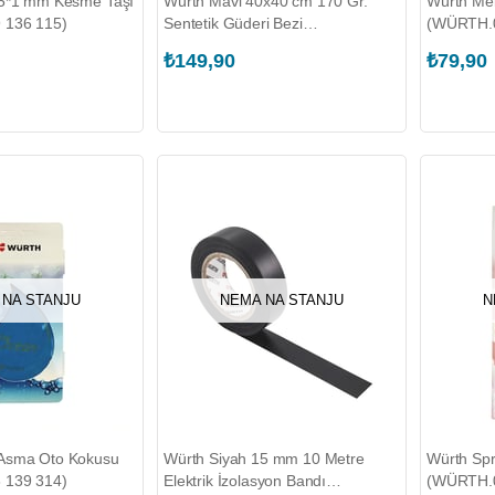
15*1 mm Kesme Taşı
Würth Mavi 40x40 cm 170 Gr.
Würth Me
 136 115)
Sentetik Güderi Bezi
(WÜRTH.0
(WÜRTH.0899 700 633)
₺149,90
₺79,90
 NA STANJU
NEMA NA STANJU
N
Asma Oto Kokusu
Würth Siyah 15 mm 10 Metre
Würth Sp
 139 314)
Elektrik İzolasyon Bandı
(WÜRTH.0