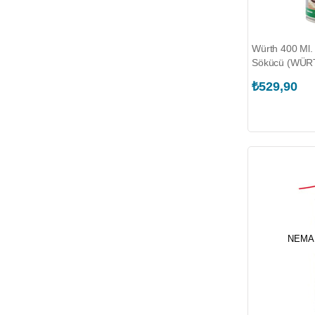
Würth 400 Ml. 
Sökücü (WÜRT
₺529,90
NEMA