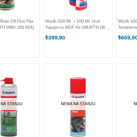
Rost Off Plus Pas
Würth 500 Ml. + 100 Ml. Hızlı
Würth 500
H.0890 200 004)
Yapıştırıcı MDF Kit (WÜRTH.0892
Temizlem
100 444)
472)
₺399,90
₺669,9
 NA STANJU
NEMA NA STANJU
N