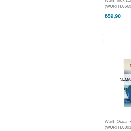
Würth İnox 1
(WÜRTH.0669
₺59,90
NEMA
Würth Ocean 
(WÜRTH.0893