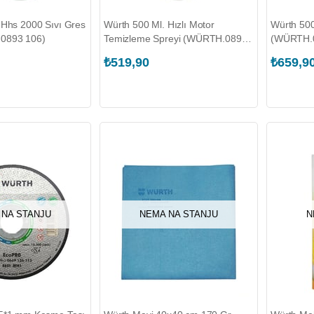
 Hhs 2000 Sıvı Gres
Würth 500 Ml. Hızlı Motor
Würth 500 
0893 106)
Temizleme Spreyi (WÜRTH.0890
(WÜRTH.0
230 500)
₺519,90
₺659,9
 NA STANJU
NEMA NA STANJU
N