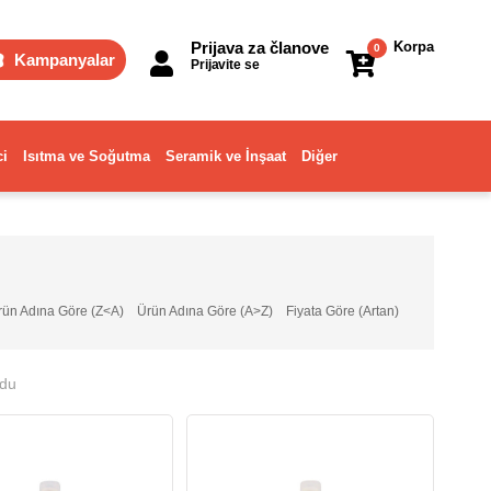
Prijava za članove
Korpa
0
Kampanyalar
Prijavite se
ci
Isıtma ve Soğutma
Seramik ve İnşaat
Diğer
rün Adına Göre (Z<A)
Ürün Adına Göre (A>Z)
Fiyata Göre (Artan)
ndu