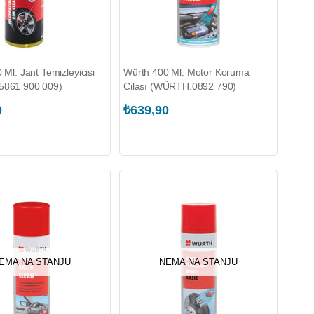
Ml. Jant Temizleyicisi
Würth 400 Ml. Motor Koruma
861 900 009)
Cilası (WÜRTH.0892 790)
0
₺639,90
EMA NA STANJU
NEMA NA STANJU