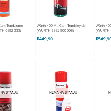
 Cam Temizleme
Würth 400 Ml. Cam Temizleyicisi
Würth 400 
TH.0892 333)
(WÜRTH.5861 900 008)
(WÜRTH.5
₺449,90
₺549,9
 NA STANJU
NEMA NA STANJU
N