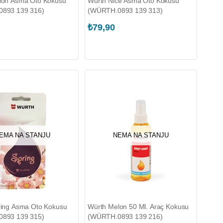
lon Asma Oto Kokusu
Würth Nice Asma Oto Kokusu
893 139 316)
(WÜRTH.0893 139 313)
₺79,90
EMA NA STANJU
NEMA NA STANJU
ring Asma Oto Kokusu
Würth Melon 50 Ml. Araç Kokusu
893 139 315)
(WÜRTH.0893 139 216)