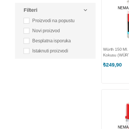
Cam Silecek Uçları
NEMA
Filteri
Köpük
Proizvodi na popustu
Bezler ve Süngerler
Novi proizvod
Parke ve Ahşap
Besplatna isporuka
Würth 150 Ml.
Istaknuti proizvodi
Kokusu (WÜRT
₺249,90
NEMA