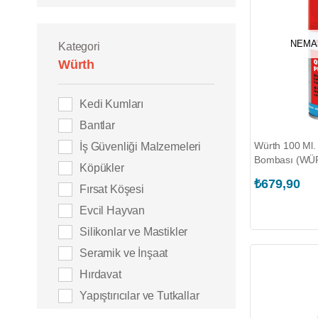
NEMA
Kategori
Würth
Kedi Kumları
Bantlar
Würth 100 Ml.
İş Güvenliği Malzemeleri
Bombası (WÜR
Köpükler
₺679,90
Fırsat Köşesi
Evcil Hayvan
Silikonlar ve Mastikler
Seramik ve İnşaat
Hırdavat
Yapıştırıcılar ve Tutkallar
Oto