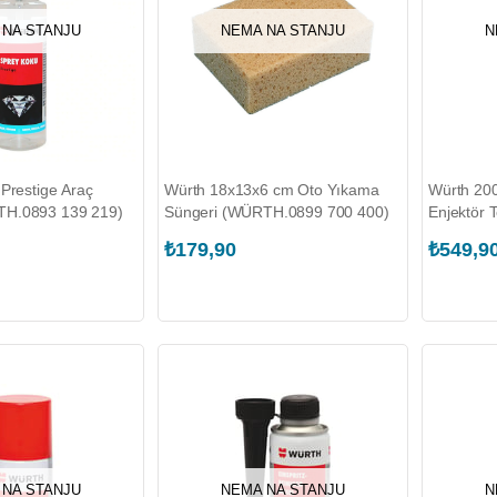
 NA STANJU
NEMA NA STANJU
N
 Prestige Araç
Würth 18x13x6 cm Oto Yıkama
Würth 200
H.0893 139 219)
Süngeri (WÜRTH.0899 700 400)
Enjektör T
(WÜRTH.5
₺179,90
₺549,9
 NA STANJU
NEMA NA STANJU
N