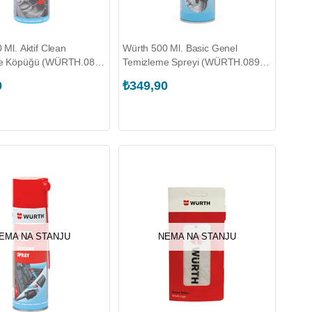
 Ml. Aktif Clean
Würth 500 Ml. Basic Genel
e Köpüğü (WÜRTH.0893
Temizleme Spreyi (WÜRTH.0890
108 737)
0
₺349,90
EMA NA STANJU
NEMA NA STANJU